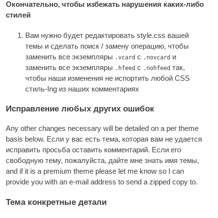
Окончательно, чтобы избежать нарушения каких-либо
стилей
Вам нужно будет редактировать style.css вашей
темы и сделать поиск / замену операцию, чтобы
заменить все экземпляры
с
и
.vcard
.novcard
заменить все экземпляры
с
так,
.hfeed
.nohfeed
чтобы наши изменения не испортить любой
CSS
стиль-Ing из наших комментариях
Исправление любых других ошибок
Any oth­er changes neces­sary will be detailed on a per theme
basis below
. Если у вас есть тема, которая вам не удается
исправить просьба оставить комментарий. Если его
свободную тему, пожалуйста, дайте мне знать имя темы,
and if it is a premi­um theme please let me know so I can
provide you with an e‑mail address to send a zipped copy to
.
Тема конкретные детали