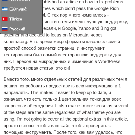
Над 2
years ago I pub­lished an art­icle on how to fix prob­lems
with Word­Press themes which did­n’t pass the Google Rich
Ελληνικά
Snip­pets Test­ing Tool
. С тех пор много изменилось -
Türkçe
WordPress и большинство темы имеют лучшую поддержку,
HTML5 и CSS3 приехали, и Google,
Yahoo and Bing got
Русский
togeth­er and decided to focus on Microdata
, через
schema.org. В то время микроформаты казалось самый
простой способ разметки страниц, и инструмент
тестирования был самый всестороннюю поддержку для
них. Переход на микроданных и изменения в WordPress
требуется новая статья: это он!
Вместо того, много отдельных статей для различных тем я
решил попробовать предоставить всю информацию, в 1
направлять.
This makes it easi­er to keep up to date
, и
означает, что есть только 1 центральная точка для всех
запросов и обсуждения.
It also makes more sense as sev­er­al
of the steps are the same regard­less of what theme you are
using
.
I’m not going to cov­er all the option­al extras in this art­icle
,
просто основы, чтобы ваш сайт, чтобы проверить с
помощью инструмента. После того, как вам удалось, что