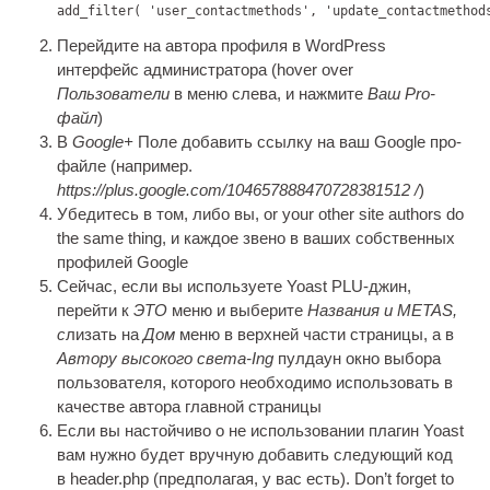
add_filter( 
'user_contactmethods'
, 
'update_contactmethod
Перейдите на автора профиля в WordPress
интерфейс администратора (
hov­er over
Пользователи
в меню слева, и нажмите
Ваш Pro-
файл
)
В
Google+
Поле добавить ссылку на ваш Google про-
файле (например.
https://plus.google.com/104657888470728381512 /
)
Убедитесь в том, либо вы,
or your oth­er site authors do
the same thing
, и каждое звено в ваших собственных
профилей Google
Сейчас, если вы используете Yoast PLU-джин,
перейти к
ЭТО
меню и выберите
Названия и METAS,
с
лизать на
Дом
меню в верхней части страницы, а в
Автору высокого света-Ing
пулдаун окно выбора
пользователя, которого необходимо использовать в
качестве автора главной страницы
Если вы настойчиво о не использовании плагин Yoast
вам нужно будет вручную добавить следующий код
в header.php (предполагая, у вас есть).
Don’t for­get to