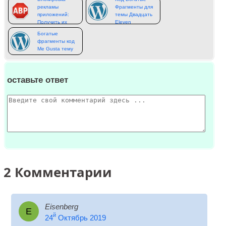
рекламы
Фрагменты для
приложений:
темы Двадцать
Получить их
Eleven
здесь
Богатые
фрагменты код
Me Gusta тему
оставьте ответ
2
Комментарии
Eisenberg
Е
й
24
Октябрь 2019