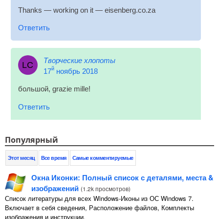
Thanks — work­ing on it — eisenberg.co.za
Ответить
Творческие хлопоты
LC
й
17
ноябрь 2018
большой,
gra­zie mille
!
Ответить
Популярный
Этот месяц
Все время
Самые комментируемые
Окна Иконки: Полный список с деталями, места &
изображений
(
1.2k просмотров
)
Список литературы для всех Windows-Иконы из ОС Windows 7.
Включает в себя сведения, Расположение файлов, Комплекты
изображения и инструкции.