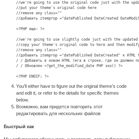
//
we're going to use the original code just with the upda
//put your theme's original code here

//remove any class=
""

//добавить itemprop ="datePublished DateCreated DateModi
<?PHP еще: ?>

//
we're going to use slightly code just with the updated 
//copy your theme's original code to here and then modify
//remove any class=
""

//добавить itemprop ="datePublished DateCreated" к 
HTML
/ / Добавить в новом HTML тега в строке, где он должен по
/ / Обновлен <?get_the_modified_date PHP эхо() ?>

<?PHP ENDIF; ?>
You’ll either have to fig­ure out the ori­gin­al theme’s code
and edit it
,
or refer to the details for spe­cif­ic themes
below
.
Возможно, вам придется повторить этот
редактировать для нескольких файлов
Быстрый хак