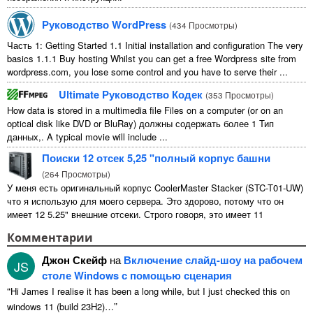
Руководство WordPress
(
434 Просмотры
)
Часть 1:
Getting Started
1.1
Initial installation and configuration The very
basics
1.1.1
Buy hosting Whilst you can get a free Wordpress site from
wordpress.com
,
you lose some control and you have to serve their
...
Ultimate Руководство Кодек
(
353 Просмотры
)
How data is stored in a multimedia file Files on a computer
(
or on an
optical disk like DVD or BluRay
) должны содержать более 1 Тип
данных,.
A typical movie will include
...
Поиски 12 отсек 5,25 "полный корпус башни
(
264 Просмотры
)
У меня есть оригинальный корпус CoolerMaster Stacker (STC-T01-UW)
что я использую для моего сервера. Это здорово, потому что он
имеет 12 5.25" внешние отсеки. Строго говоря, это имеет 11
непригодны для использования 1 из них ...
Комментарии
Джон Скейф
на
Включение слайд-шоу на рабочем
JS
столе Windows с помощью сценария
“
Hi James I realise it has been a long while
,
but I just checked this on
”
windows
11 (
build 23H2
)…