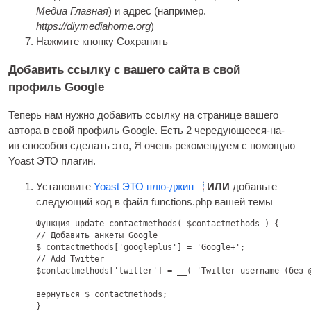
Медиа Главная
) и адрес (например.
https://diymediahome.org
)
Нажмите кнопку Сохранить
Добавить ссылку с вашего сайта в свой
профиль Google
Теперь нам нужно добавить ссылку на странице вашего
автора в свой профиль Google. Есть 2 чередующееся-на-
ив способов сделать это, Я очень рекомендуем с помощью
Yoast
ЭТО
плагин.
Установите
Yoast
ЭТО
плю-джин
ИЛИ
добавьте
следующий код в файл functions.php вашей темы
Функция update_contactmethods( $contactmethods ) {

// Добавить анкеты Google

$ contactmethods[
'googleplus'
] 
= 'Google+'
;

// 
Add Twitter

$contactmethods
[
'twitter'
] = __( 
'Twitter username
 (без 
вернуться $ contactmethods;

}
