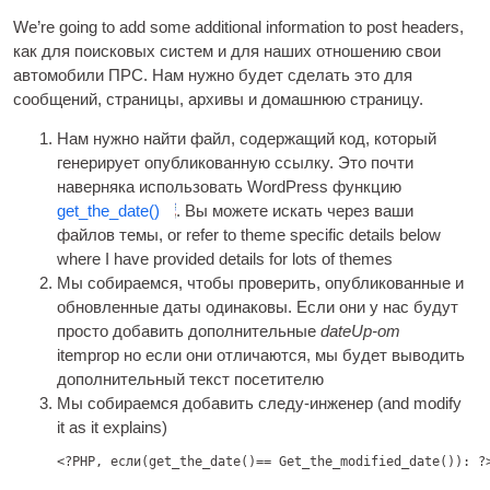
We’re going to add some addi­tion­al inform­a­tion to post head­ers
,
как для поисковых систем и для наших отношению свои
автомобили ПРС. Нам нужно будет сделать это для
сообщений, страницы, архивы и домашнюю страницу.
Нам нужно найти файл, содержащий код, который
генерирует опубликованную ссылку. Это почти
наверняка использовать WordPress функцию
get_the_date()
. Вы можете искать через ваши
файлов темы,
or refer to theme spe­cif­ic details below
where I have provided details for lots of themes
Мы собираемся, чтобы проверить, опубликованные и
обновленные даты одинаковы. Если они у нас будут
просто добавить дополнительные
dateUp-от
itemprop но если они отличаются, мы будет выводить
дополнительный текст посетителю
Мы собираемся добавить следу-инженер (
and modi­fy
it as it explains
)
<?PHP, если(get_the_date()== Get_the_modified_date()): ?>