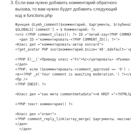
Если вам нужно добавить комментарий обратного
вызова, то вам нужно будет добавить следующий
код в functions.php
Функция diymh_comment($комментарий, $аргументы, $глубина)
$GLOBALS[
'comment'
] = $ Комментарий; ?>

<что <?PHP comment_class(); ?> ID ="литий-хау<?PHP COMMEN
  <дел ID ="комментировать-<?PHP COMMENT_ID(); ?>">

<Класс дел ="комментировать-автор novcard">

<?get_avatar PHP эхо($комментарий,$
size='48'
,$
default='
<
<?PHP Е(__(
'
<Приведу класс ="Fn">%с</цитировать> <Размах
</дел>

<?PHP, если ($комментировать->
comment_approved == '0'
) : 
<в><?PHP _e(
'Your comment is awaiting moderation.'
) ?></в
<бр />

<?PHP ENDIF; ?>

<Класс дел ="как мета commentmetadata"><A HREF ="<?HTMLS
<?PHP текст комментария() ?>

<Класс дел ="ответ">

<?PHP comment_reply_link(array_merge( $аргументы, массив
</дел>

  </дел>
