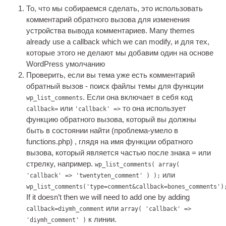
То, что мы собираемся сделать, это использовать
комментарий обратного вызова для изменения
устройства вывода комментариев.
Many themes
already use a call­back which we can modi­fy
, и для тех,
которые этого не делают мы добавим один на основе
WordPress умолчанию
Проверить, если вы тема уже есть комментарий
обратный вызов - поиск файлы темы для функции
. Если она включает в себя код
wp_list_comments
или
то она использует
callback=
'callback' =>
функцию обратного вызова, который вы должны
быть в состоянии найти (проблема-умело в
functions.php) , глядя на имя функции обратного
вызова, который является частью после знака = или
стрелку, например.
wp_list_comments( array(
или
'callback' => 'twentyten_comment' ) );
wp_list_comments('type=comment&callback=bones_comments')
If it does­n’t then we will need to add one by adding
или
callback=diymh_comment
array( 'callback' =>
к линии.
'diymh_comment' )