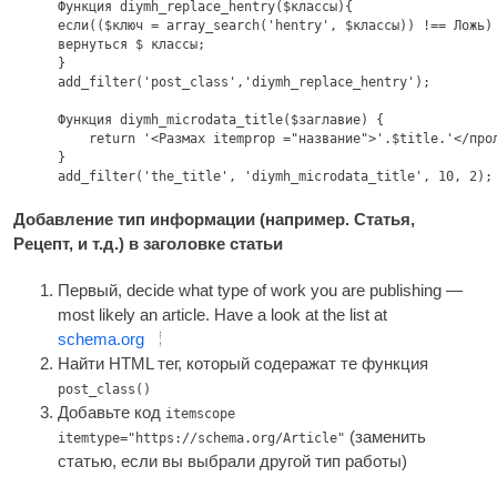
Функция diymh_replace_hentry($классы){

если(($ключ = array_search(
'hentry'
, $классы)) !== Ложь)
вернуться $ классы;

}

add_filter(
'post_class'
,
'diymh_replace_hentry'
);

Функция diymh_microdata_title($заглавие) {

return '
<Размах itemprop ="название">
'.$title.'
</про
}

add_filter(
'the_title'
, 
'diymh_microdata_title'
, 10, 2);
Добавление тип информации (например. Статья,
Рецепт, и т.д.) в заголовке статьи
Первый,
decide what type of work you are pub­lish­ing —
most likely an art­icle. Have a look at the list at
schema.org
Найти
HTML
тег, который содеражат те функция
post_class()
Добавьте код
itemscope
(заменить
itemtype="https://schema.org/Article"
статью, если вы выбрали другой тип работы)