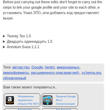
Before just car­ry­ing out these edits don’t for­get to carry out the
steps to link your google pro­file and your site to each oth­er
, и
установить Yoast
ЭТО
, или добавить код предоставляет
выше.
Twenty Ten 1.5
Двадцать одиннадцать 1.5
Annotum База 1.1.1
Теги:
авторство
,
Google
,
hentry
,
микроданных
,
микроформаты
,
расширенного описания веб-
,
schema.org
,
обновленный
Вам также может понравиться..
Исправление
Пределы Google
медленного
Фото
Amazon Fire HD 8
Синхронизация
Google удаляет
Блокировка
Код Богатые