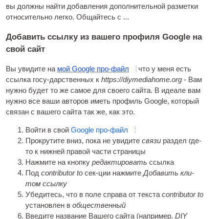
вы должны найти добавления дополнительной разметки
относительно легко. Общайтесь с ...
Добавить ссылку из вашего профиля Google на
свой сайт
Вы увидите на
мой Google про-файл
что у меня есть
ссылка госу-дарственных к
https://diymediahome.org
- Вам
нужно будет то же самое для своего сайта. В идеале вам
нужно все ваши авторов иметь профиль Google, который
связан с вашего сайта так же, как это.
Войти в свой
Google про-файл
Прокрутите вниз, пока не увидите
связи
раздел где-
то к нижней правой части страницы
Нажмите на кнопку
редактировать
ссылка
Под
con­trib­ut­or to
сек-ции нажмите
Добавить кли-
том ссылку
Убедитесь, что в поле справа от текста
con­trib­ut­or to
установлен в
общественный
Введите название Вашего сайта (например.
DIY