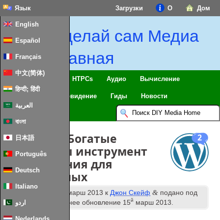
Язык
Загрузки
О
Дом
English
Сделай сам Медиа
Español
Главная
Français
中文(简体)
Умный дом & IoT
HTPCs
Аудио
Вычисление
हिन्दी; हिंदी
Мобильный
Телевидение
Гиды
Новости
العربية
বাংলা
Фиксация Богатые
2
日本語
Фрагменты инструмент
Português
тестирования для
Deutsch
микроданных
Italiano
й
&
Опубликовано
10
марш 2013
к
Джон Скейф
подано под
й
Wordpress
. Последнее обновление
15
марш 2013
.
اردو
Nederlands