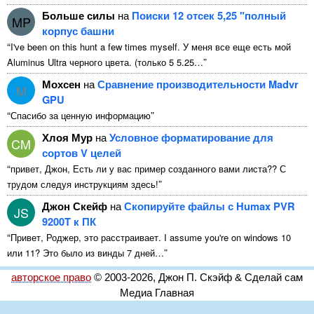
Больше силы
на
Поиски 12 отсек 5,25 "полный
MP
корпус башни
“
I've been on this hunt a few times myself
. У меня все еще есть мой
”
Aluminus Ultra черного цвета. (только 5 5.25…
Мохсен
на
Сравнение производительности Madvr
M
GPU
“
”
Спасибо за ценную информацию
Хлоя Мур
на
Условное форматирование для
CM
сортов V целей
“
привет, Джон, Есть ли у вас пример созданного вами листа?? С
”
трудом следуя инструкциям здесь!
Джон Скейф
на
Скопируйте файлы с Humax PVR
JS
9200T к ПК
“
Привет, Роджер, это расстраивает.
I assume you're on windows
10
”
или 11? Это было из винды 7 дней…
авторское право
© 2003-2026, Джон П. Скэйф & Сделай сам
Медиа Главная