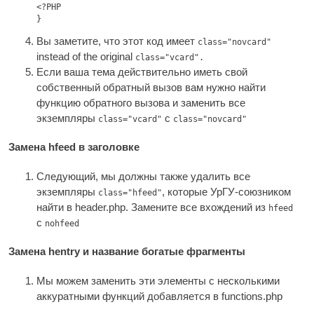
<?PHP

}
Вы заметите, что этот код имеет
class="novcard"
instead of the ori­gin­al
class="vcard".
Если ваша тема действительно иметь свой
собственный обратный вызов вам нужно найти
функцию обратного вызова и заменить все
экземпляры
с
class="vcard"
class="novcard"
Замена hfeed в заголовке
Следующий, мы должны также удалить все
экземпляры
, которые УрГУ-союзником
class="hfeed"
найти в header.php. Замените все вхождений из
hfeed
с
nohfeed
Замена hentry и название богатые фрагменты
Мы можем заменить эти элементы с несколькими
аккуратными функций добавляется в functions.php