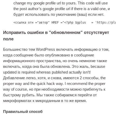
change my google pro­file url to yours. This code will use
the post author’s google pro­file url if there is a val­id one
, и
будет использовать по умолчанию (ваш) если нет.
<ссылка отн ="автор" HREF ="<?
php $gplus   = 'https
://
pl
Исправить ошибки в "обновленном" отсутствует
поле
Большинство тем WordPress включать информацию о том,
когда сообщение было опубликовано в сообщение
информационного пространства, но очень немногие также
включать, когда она была обновлена. Это жаль,
because
updated is required where­as pub­lished actu­ally isn’t
!
Добавление легко, хотя, и снова, имеются 2 способы,
the
prop­er way and the quick hack way
.
I recom­mend the prop­er
way of course
, но при необходимости можно прибегнуть к
быстрому рубить. Мы также собираемся перейти от
микроформатах к микроданным в то же время.
Правильный способ