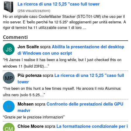
La ricerca di una 12 5,25 "caso full tower
(
256 visualizzazioni
)
Ho un originale caso CoolerMaster Stacker (STC-T01-UW) che uso per il
mio server. E 'bello perché ha 12 5.25" alloggiamenti per unità esterne. A
rigor di termini ha 11 utilizzabile come 1 di loro ...
Commenti
Jon Scaife
sopra
Abilita la presentazione del desktop
JS
di Windows con uno script
“
Hi James I realise it has been a long while
,
but I just checked this on
”
windows
11 (
build 23H2
)…
Più potenza
sopra
La ricerca di una 12 5,25 "caso full
MP
tower
“
I've been on this hunt a few times myself
. Ho ancora il mio Aluminus
”
ultra nero (solo 5 5.25…
Mohsen
sopra
Confronto delle prestazioni della GPU
M
madvr
“
”
Grazie per le preziose informazioni
Chloe Moore
sopra
La formattazione condizionale per i
CM