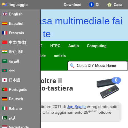
linguaggio
Download
Di
Casa
English
Casa multimediale fai
Español
da te
Français
中文(简体)
Casa intelligente & IoT
HTPC
Audio
Computing
हिन्दी; हिंदी
Mobile
TV
Guide
notizia
العربية
বাংলা
Guardando oltre il
0
日本語
telecomando-tastiera
Português
Boxee
Deutsch
questo
&
Pubblicato
24
ottobre 2011
di
Jon Scaife
registrato sotto
Italiano
questo
PC Media Hardware
. Ultimo aggiornamento
25
ottobre
اردو
2011
.
Nederlands