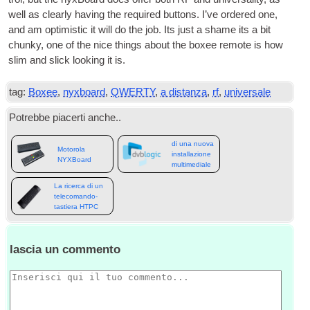
well as clearly hav­ing the required but­tons. I’ve ordered one
,
and am optim­ist­ic it will do the job. Its just a shame its a bit
chunky
,
one of the nice things about the boxee remote is how
slim and slick look­ing it is
.
tag:
Boxee
,
nyxboard
,
QWERTY
,
a distanza
,
rf
,
universale
Potrebbe piacerti anche..
Pianificazione
di una nuova
Motorola
installazione
NYXBoard
multimediale
di casa in rete
La ricerca di un
telecomando-
tastiera HTPC
lascia un commento