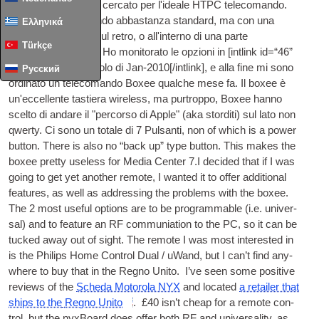
Per molto tempo ho cercato per l'ideale
HTPC
telecomando.
Voglio un telecomando abbastanza standard, ma con una
Ελληνικά
tastiera QWERTY sul retro, o all'interno di una parte
Türkçe
ribaltabile/scorribile. Ho monitorato le opzioni in [
int­link id=“46”
type=“post”
]un articolo di Jan-2010[/
intlink
], e alla fine mi sono
Русский
ordinato un telecomando Boxee qualche mese fa. Il boxee è
un'eccellente tastiera wireless, ma purtroppo, Boxee hanno
scelto di andare il "percorso di Apple" (aka storditi) sul lato non
qwerty. Ci sono un totale di 7 Pulsanti,
non of which is a power
but­ton. There is also no “back up” type but­ton. This makes the
boxee pretty use­less for Media Cen­ter
7.
I decided that if I was
going to get yet anoth­er remote
,
I wanted it to offer addi­tion­al
fea­tures
,
as well as address­ing the prob­lems with the boxee.
The
2
most use­ful options are to be pro­gram­mable
(i.e.
uni­ver­
sal
)
and to fea­ture an RF com­muni­ation to the PC
,
so it can be
tucked away out of sight. The remote I was most inter­ested in
is the Philips Home Con­trol Dual
/
uWand
,
but I can­’t find any­
where to buy that in the
Regno Unito
.
I’ve seen some pos­it­ive
reviews of the
Scheda Motorola NYX
and loc­ated
a retail­er that
ships to the
Regno Unito
.
£40 isn’t cheap for a remote con­
trol
,
but the nyx­Board does offer both RF and uni­ver­sal­ity
,
as