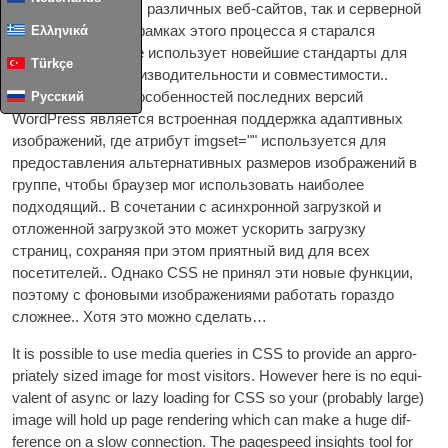
ремонтом как моих различных веб-сайтов, так и серверной
Ελληνικά
части сервера.. В рамках этого процесса я старался
убедиться, что все использует новейшие стандарты для
Türkçe
максимизации производительности и совместимости..
Русский
Одной из лучших особенностей последних версий
WordPress является встроенная поддержка адаптивных
изображений, где атрибут imgset="" используется для
предоставления альтернативных размеров изображений в
группе, чтобы браузер мог использовать наиболее
подходящий.. В сочетании с асинхронной загрузкой и
отложенной загрузкой это может ускорить загрузку
страниц, сохраняя при этом приятный вид для всех
посетителей.. Однако CSS не принял эти новые функции,
поэтому с фоновыми изображениями работать гораздо
сложнее.. Хотя это можно сделать…
It is pos­sible to use media quer­ies in
CSS
to provide an appro­
pri­ately sized image for most vis­it­ors
.
How­ever here is no equi­
val­ent of async or lazy load­ing for
CSS
so your
(
prob­ably large
)
image will hold up page ren­der­ing which can make a huge dif­
fer­ence on a slow con­nec­tion
.
The pagespeed insights tool for