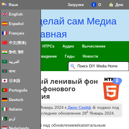
Язык
Загрузки
О
Дом
English
Сделай сам Медиа
Español
Главная
Français
中文(简体)
Умный дом & IoT
HTPCs
Аудио
Вычисление
हिन्दी; हिंदी
Мобильный
Телевидение
Гиды
Новости
العربية
বাংলা
Отзывчивый ленивый фон
0
日本語
вместо CSS-фонового
Português
изображения
Deutsch
й
&
Опубликовано
18
Январь 2024
к
Джон Скейф
подано под
Italiano
й
Веб-технологии
. Последнее обновление
28
Январь 2024
.
اردو
Недавно я работал над обновлением/капитальным
Nederlands