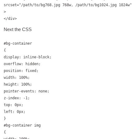
srcset="/path/to/bg768.jpg 768w, /path/to/bg1024.jpg 1024w"
>
</div>
Next the
CSS
#bg-container
{
display: inline-block;
overflow: hidden;
position: fixed;
width: 100%;
height: 100%;
pointer-events: none;
z-index: -1;
top: 0px;
left: 0px;
}
#bg-container img
{