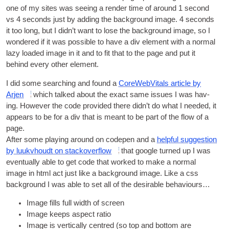
one of my sites was see­ing a render time of around
1
second
vs
4
seconds just by adding the back­ground image
. 4
seconds
it too long
,
but I did­n’t want to lose the back­ground image
,
so I
wondered if it was pos­sible to have a div ele­ment with a nor­mal
lazy loaded image in it and to fit that to the page and put it
behind every oth­er element
.
I did some search­ing and found a
CoreWeb­Vi­tals art­icle by
Arjen
which talked about the exact same issues I was hav­
ing
.
How­ever the code provided there did­n’t do what I needed
,
it
appears to be for a div that is meant to be part of the flow of a
page
.
After some play­ing around on code­pen and a
help­ful sug­ges­tion
by luuk­vhoudt on stack­over­flow
that google turned up I was
even­tu­ally able to get code that worked to make a nor­mal
image in html act just like a back­ground image
.
Like a css
back­ground I was able to set all of the desir­able behaviours…
Image fills full width of screen
Image keeps aspect ratio
Image is ver­tic­ally centred
(
so top and bot­tom are