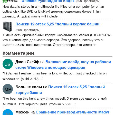
Ultimate Руководство Кодек
(
358 Просмотры
)
How data is stored in a multimedia file Files on a computer
(
or on an
optical disk like DVD or BluRay
) должны содержать более 1 Тип
данных,.
A typical movie will include
...
Поиски 12 отсек 5,25 "полный корпус башни
(
268 Просмотры
)
У меня есть оригинальный корпус CoolerMaster Stacker (STC-T01-UW)
что я использую для моего сервера. Это здорово, потому что он
имеет 12 5.25" внешние отсеки. Строго говоря, это имеет 11
непригодны для использования 1 из них ...
Комментарии
Джон Скейф
на
Включение слайд-шоу на рабочем
JS
столе Windows с помощью сценария
“
Hi James I realise it has been a long while
,
but I just checked this on
”
windows
11 (
build 23H2
)…
Больше силы
на
Поиски 12 отсек 5,25 "полный
MP
корпус башни
“
I've been on this hunt a few times myself
. У меня все еще есть мой
”
Aluminus Ultra черного цвета. (только 5 5.25…
Мохсен
на
Сравнение производительности Madvr
M