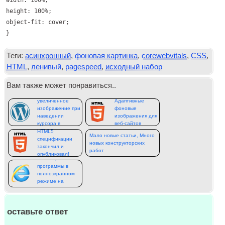
width: 100%;
height: 100%;
object-fit: cover;
}
Теги:
асинхронный
,
фоновая картинка
,
corewebvitals
,
CSS
,
HTML
,
ленивый
,
pagespeed
,
исходный набор
Вам также может понравиться..
Показывать
увеличенное
Адаптивные
изображение при
фоновые
наведении
изображения для
курсора в
веб-сайтов
wordpress
HTML5
Мало новые статьи, Много
спецификации
новых конструкторских
закончил и
работ
опубликовал!
Как запускать
программы в
полноэкранном
режиме на
основе HTML
оставьте ответ