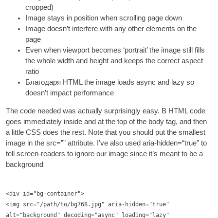
cropped
)
Image stays in pos­i­tion when scrolling page down
Image does­n’t inter­fere with any oth­er ele­ments on the
page
Even when view­port becomes ‘por­trait’ the image still fills
the whole width and height and keeps the cor­rect aspect
ratio
Благодаря
HTML
the image loads async and lazy so
does­n’t impact performance
The code needed was actu­ally sur­pris­ingly easy
. В
HTML
code
goes imme­di­ately inside and at the top of the body tag
,
and then
a little
CSS
does the rest
.
Note that you should put the smal­lest
image in the src=”” attrib­ute
.
I’ve also used aria-hidden=“true” to
tell screen-read­ers to ignore our image since it’s meant to be a
background
<div id="bg-container">
<img src="/path/to/bg768.jpg" aria-hidden="true"
alt="background" decoding="async" loading="lazy"