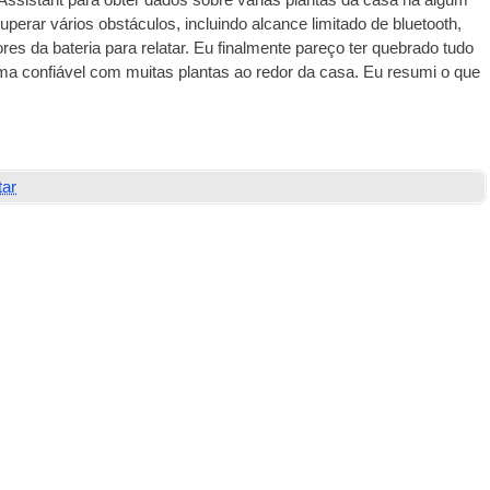
ssistant para obter dados sobre várias plantas da casa há algum
perar vários obstáculos, incluindo alcance limitado de bluetooth,
res da bateria para relatar. Eu finalmente pareço ter quebrado tudo
ma confiável com muitas plantas ao redor da casa. Eu resumi o que
tar