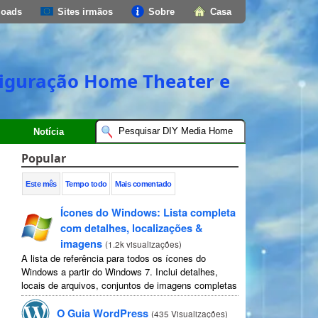
loads
Sites irmãos
Sobre
Casa
onfiguração Home Theater e
Notícia
Popular
Este mês
Tempo todo
Mais comentado
Ícones do Windows: Lista completa
com detalhes, localizações &
imagens
(
1.2k visualizações
)
A lista de referência para todos os ícones do
Windows a partir do Windows 7. Inclui detalhes,
locais de arquivos, conjuntos de imagens completas
e instruções.
O Guia WordPress
(
435 Visualizações
)