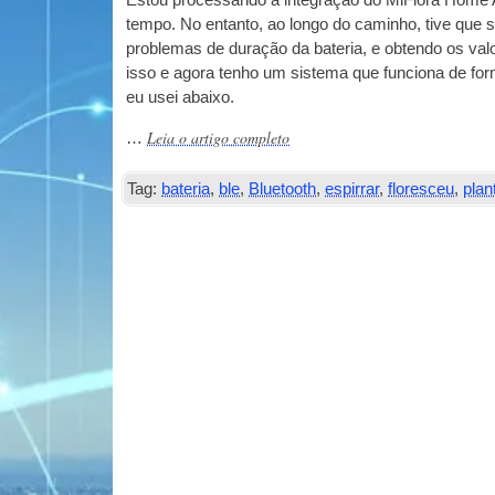
Estou processando a integração do MiFlora Home A
tempo. No entanto, ao longo do caminho, tive que su
problemas de duração da bateria, e obtendo os valo
isso e agora tenho um sistema que funciona de for
eu usei abaixo.
Leia o artigo completo
…
Tag:
bateria
,
ble
,
Bluetooth
,
espirrar
,
floresceu
,
plan