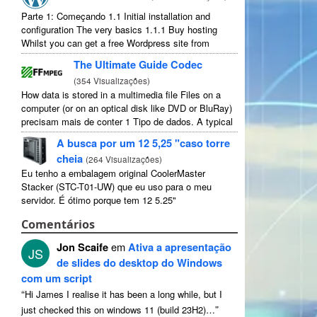
Parte 1: Começando 1.1
Initial installation and
configuration The very basics
1.1.1
Buy hosting
Whilst you can get a free Wordpress site from
wordpress.com
,
you lose some control and you
The Ultimate Guide Codec
have to serve their
...
(
354 Visualizações
)
How data is stored in a multimedia file Files on a
computer
(
or on an optical disk like DVD or BluRay
)
precisam mais de conter 1 Tipo de dados.
A typical
movie will include
...
A busca por um 12 5,25 "caso torre
cheia
(
264 Visualizações
)
Eu tenho a embalagem original CoolerMaster
Stacker (STC-T01-UW) que eu uso para o meu
servidor. É ótimo porque tem 12 5.25"
compartimentos de unidades externas. Estritamente
Comentários
falando, tem 11 utilizável como 1 deles ...
Jon Scaife
em
Ativa a apresentação
JS
de slides do desktop do Windows
com um script
“
Hi James I realise it has been a long while
,
but I
”
just checked this on windows
11 (
build 23H2
)…