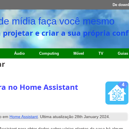
De down
l de mídia faça você mesmo
ra projetar e criar a sua própria c
Áudio
Computing
Móvel
TV
Guias
ar
4
ora no Home Assistant
do em
Home Assistant
. Ultima atualização
28
th January
2024
.