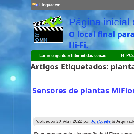
Linguagem
Página inicia
O local final pa
Hi-Fi.
Lar inteligente & Internet das coisas
HTPCs
Artigos Etiquetados:
plant
Sensores de plantas MiFl
º
&
Publicados
20
Abril 2022
por
Jon Scaife
Arquiva