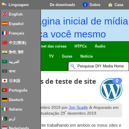
Linguagem
De downloads
Sobre
Casa
English
Página inicial de mídia
Español
faça você mesmo
Français
中文(简体)
Lar inteligente & Internet das coisas
HTPCs
Áudio
हिन्दी; हिंदी
Computing
Móvel
TV
Guias
Notícia
العربية
বাংলা
ferramentas de teste de site
0
日本語
Português
Deutsch
º
&
Publicados
24
dezembro 2019
por
Jon Scaife
Arquivado em
Italiano
º
Wordpress
. Ultima atualização
29
dezembro 2019
.
اردو
Estou constantemente trabalhando em ambos os meus sites e
Nederlands