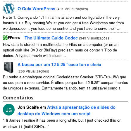
O Guia WordPress
(
401 Visualizações
)
Parte 1: Começando 1.1
Initial installation and configuration The very
basics
1.1.1
Buy hosting Whilst you can get a free Wordpress site from
wordpress.com
,
you lose some control and you have to serve their
...
The Ultimate Guide Codec
(
349 Visualizações
)
How data is stored in a multimedia file Files on a computer
(
or on an
optical disk like DVD or BluRay
) precisam mais de conter 1 Tipo de
dados.
A typical movie will include
...
A busca por um 12 5,25 "caso torre cheia
(
256 Visualizações
)
Eu tenho a embalagem original CoolerMaster Stacker (STC-T01-UW) que
eu uso para o meu servidor. É ótimo porque tem 12 5.25" compartimentos
de unidades externas. Estritamente falando, tem 11 utilizável como 1
deles ...
Comentários
Jon Scaife
em
Ativa a apresentação de slides do
JS
desktop do Windows com um script
“
Hi James I realise it has been a long while
,
but I just checked this on
”
windows
11 (
build 23H2
)…