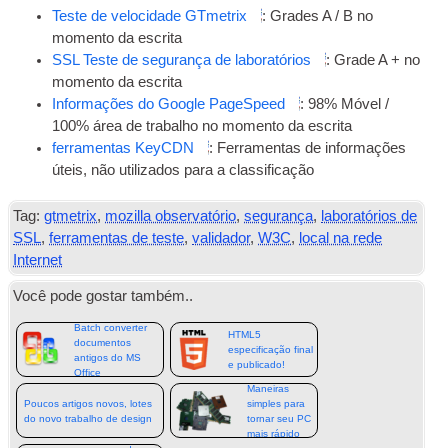
Teste de velocidade GTmetrix
: Grades A / B no
momento da escrita
SSL
Teste de segurança de laboratórios
: Grade A + no
momento da escrita
Informações do Google PageSpeed
: 98% Móvel /
100% área de trabalho no momento da escrita
ferramentas KeyCDN
: Ferramentas de informações
úteis, não utilizados para a classificação
Tag:
gtmetrix
,
mozilla observatório
,
segurança
,
laboratórios de
SSL
,
ferramentas de teste
,
validador
,
W3C
,
local na rede
Internet
Você pode gostar também..
Batch converter
HTML5
documentos
especificação final
antigos do MS
e publicado!
Office
Maneiras
Poucos artigos novos, lotes
simples para
do novo trabalho de design
tornar seu PC
mais rápido
Melhorar a sua