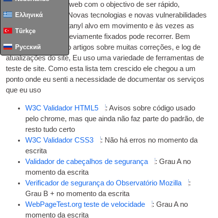
meu stack servidor web com o objectivo de ser rápido,
Ελληνικά
confiável e segura. Novas tecnologias e novas vulnerabilidades
significar uma constanyl alvo em movimento e às vezes as
Türkçe
coisas que foram previamente fixados pode recorrer. Bem
Русский
como a manutenção artigos sobre muitas correções, e log de
atualizações do site, Eu uso uma variedade de ferramentas de
teste de site. Como esta lista tem crescido ele chegou a um
ponto onde eu senti a necessidade de documentar os serviços
que eu uso
W3C
Validador HTML5
: Avisos sobre código usado
pelo chrome, mas que ainda não faz parte do padrão, de
resto tudo certo
W3C
Validador CSS3
: Não há erros no momento da
escrita
Validador de cabeçalhos de segurança
: Grau A no
momento da escrita
Verificador de segurança do Observatório Mozilla
:
Grau B + no momento da escrita
WebPageTest.org teste de velocidade
: Grau A no
momento da escrita