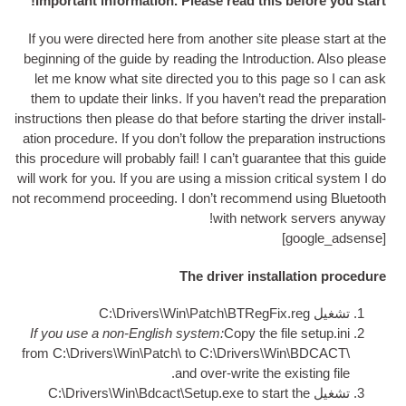
!
Important information
.
Please read this 
If you were dir­ec­ted here from anoth­er site 
begin­ning of the guide by read­ing the Intro­duc
let me know what site dir­ec­ted you to this
them to update their links
.
If you haven’t read
instruc­tions then please do that before start­ing 
a­tion pro­ced­ure
.
If you don’t fol­low the pre­par­
this pro­ced­ure will prob­ably fail
!
I can­’t guar­an
will work for you
.
If you are using a mis­sion crit
not recom­mend pro­ceed­ing
.
I don’t recom­men
!
with net­wor
]
The driver instal
Drivers\Win\Patch\BTRegFix
If you use a non-Eng­lish sys­tem
:
Copy the fi
from C
:\
Drivers\Win\Patch\ to C
:\
Drivers\Wi
.
and over-write the ex
Drivers\Win\Bdcact\Setup.exe to start