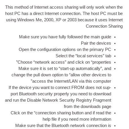
This meth­od of Inter­net access shar­ing will 
host PC has a dir­ect Inter­net con­nec­tion
.
The 
using Win­dows Me
, 2000,
XP or
2003
because
Con
Make sure you have fully fol­lowed the
Pair 
Open the con­fig­ur­a­tion options on th
Select the “loc­al se
Choose “net­work access” and click on “pr
Make sure it is set to “start-up auto­mat­i
change the pull down option to “allow oth­er
access the Internet/LAN via thi
If the device you want to con­nect FROM do
port Bluetooth secur­ity prop­erly you need t
and run the Dis­able Net­work Secur­ity Registr
from the down­
Click on the “con­nec­tion shar­ing but­ton and
help file if you need more 
Make sure that the Bluetooth net­work con­