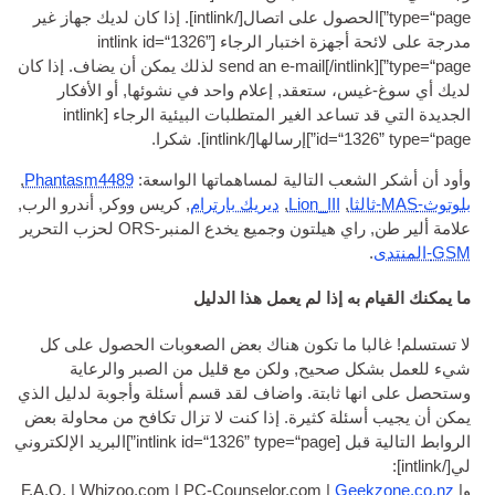
ول على اتصال[/
intlink
]. إذا كان لديك جهاز غير
جهزة اختبار الرجاء [
int­link id=“1326”
int
[/
send an e‑mail
] لذلك يمكن أن يضاف. إذا كان
ستعقد, إعلام واحد في نشوئها, أو الأفكار
اعد الغير المتطلبات البيئية الرجاء [
int­link
id=“
]إرسالها[/
intlink
]. شكرا.
ب التالية لمساهماتها الواسعة:
Phantasm4489
,
,
Lion_III
,
ديريك بارترام
, كريس ووكر, أندرو الرب,
ون وجميع يخدع المنبر-ORS لحزب التحرير
 إذا لم يعمل هذا الدليل
 ما تكون هناك بعض الصعوبات الحصول على كل
حيح, ولكن مع قليل من الصبر والرعاية
ثابتة. واضاف لقد قسم أسئلة وأجوبة لدليل الذي
ة كثيرة. إذا كنت لا تزال تكافح من محاولة بعض
 [
int­link id=“1326” type=“page”
]البريد الإلكتروني
G