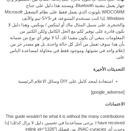
جهاز يعمل بتقنية Bluetooth. ويستند هذا دليل على جناح
WIDCOMM بلوتوث الذي يعمل فقط على نظام التشغيل Microsoft
Windows. إذا كنت تستخدم المتنوعة، فر-SYS-تيم والأنف
ل المثال ماك أو لينكس / يونكس, وهذا دليل لا
فير لكم مع الحل الكامل ولكن الكثير من
ن يكون مفيدا لك. أنا لا توفر أي نوع من ضمانة
 من أجل كل حالة واحدة, بل هو مصدر حر من
وئها, وموجود فقط في محاولة لمساعدة الناس
جد كامل على
DIY
وسائل الاعلام الرئيسية
]
This guide would­n’t be what it is without the ma
يرجى مساعدتنا في تحسين دليل لا يزال كذلك! إذا
int­link id=“1326”