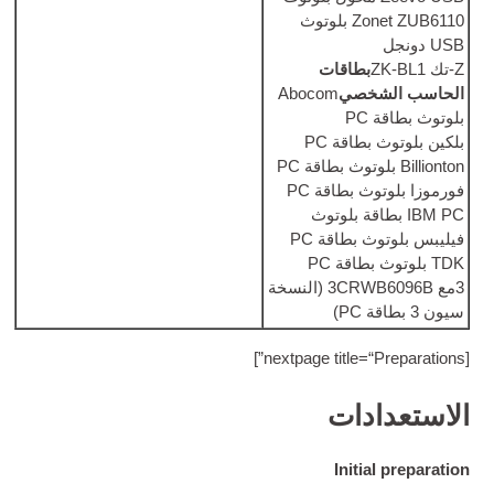
قات
ي
Abocom
 PC
اقة PC
قة PC
3مع 3CRWB6096B (النسخة
]
nex­t­page ti
ت
In