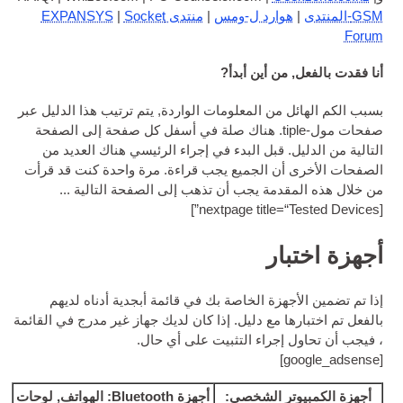
وارد ل-ومس
|
منتدى EXPANSYS
Sock­et
|
ن أين أبدأ?
من المعلومات الواردة, يتم ترتيب هذا الدليل عبر
صفحات مول-tiple. هناك صلة في أسفل كل صفحة إلى الصفحة
 قبل البدء في إجراء الرئيسي هناك العديد من
ن الجميع يجب قراءة. مرة واحدة كنت قد قرأت
مة يجب أن تذهب إلى الصفحة التالية ...
]
nex­t­page titl
ار
هزة الخاصة بك في قائمة أبجدية أدناه لديهم
 مع دليل. إذا كان لديك جهاز غير مدرج في القائمة
جراء التثبيت على أي حال.
]
ر الشخصي:
أجهزة Bluetooth: الهواتف, لوحات