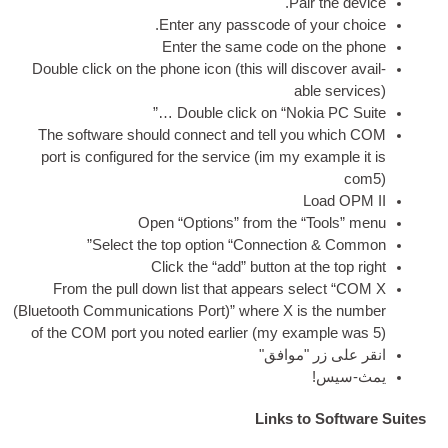
.
Pair
.
Enter any passcode of y
Enter the same code on
Double click on the phone icon
(
this will dis­
abl
Double click on “Nokia
The soft­ware should con­nect and tell yo
port is con­figured for the ser­vice
(
im my ex
L
Open “Options” from the “T
Select the top option “Con­nec­tion
Click the “add” but­ton at t
From the pull down list that appears se
(
Bluetooth Com­mu­nic­a­tions Port
)
” where X is 
of the COM port you noted earli­er
(
my exam
 "موافق"
Links to