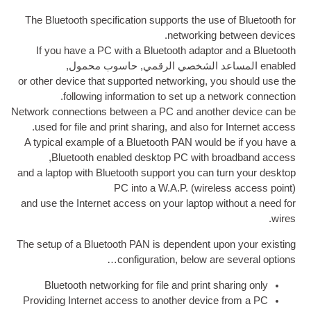
The Bluetooth spe­cific­a­tion sup­ports the us
.
net­work­in
If you have a PC with a Bluetooth adapto
 الشخصي الرقمي
, حاسوب محمول,
or oth­er device that sup­por­ted net­work­ing
,
yo
.
fol­low­ing inform­a­tion to set up a 
Net­work con­nec­tions between a PC and anoth
.
used for file and print shar­ing
,
and also fo
A typ­ic­al example of a Bluetooth PAN would
,
Bluetooth enabled desktop PC with b
and a laptop with Bluetooth sup­port you can 
PC into a W.A.P
. (
wire­
and use the Inter­net access on your laptop w
The setup of a Bluetooth PAN is depend­ent up
con­fig­ur­a­tion
,
below are
Bluetooth net­work­ing for file and print s
Provid­ing Inter­net access to anoth­er devic