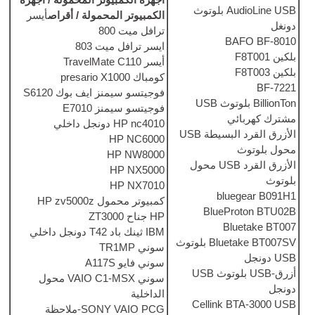
أجهزة الكمبيوتر المحمولة / أجهزة
لوتوث
الكمبيوتر المحمولة / أقراص
أيسر
ترافل ميت 800
ايسر ترافل ميت 803
أيسر TravelMate C110
كومباك presario X1000
فوجيتسو سيمنز ايف بوك S6120
USB
فوجيتسو سيمنز E7010
HP nc4010 دونجل داخلي
سيطة
USB
HP NC6000
HP NW8000
محول
HP NX5000
HP NX7010
b
كمبيوتر محمول HP zv5000z
Blu
HP جناح ZT3000
IBM ثينك باد T42 دونجل داخلي
توث
سوني TR1MP
سوني فايو A117S
ث
USB
سوني VAIO C1-MSX محول
الداخلية
Cellin
SONY VAIO PCG-ملاحظة