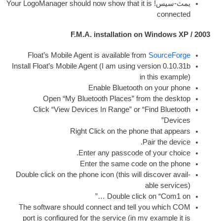
!
Your Logo­Man­ager should now show that it is
F.M.A
.
installation on W
Float’s Mobile Agent is avail­able from
So
Install Float’s Mobile Agent
(
I am using ver­si
in th
Enable Bluetooth on 
Open “My Bluetooth Places” from t
Click “View Devices In Range” or “Fin
Right Click on the phone t
.
Pair
.
Enter any passcode of y
Enter the same code on
Double click on the phone icon
(
this will dis­
abl
Double click on 
The soft­ware should con­nect and tell yo
port is con­figured for the ser­vice
(
in my ex