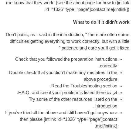
me know that they work
! (
see the about page 
id=“1326” type=“page”
]
co
What to do 
Don’t pan­ic
,
as I said in the intro­duc­tion
,
“Ther
dif­fi­culties get­ting everything to work cor­rect
patience and care yo
Check that you fol­lowed the pre­par­a­tion i
Double check that you did­n’t make any mis­t
above
.
Read the Troubleshoot­
.
and see if your prob­lem is lis­ted
Try some of the oth­er resources lis
.
i
If you’ve tried all the above and still haven’t g
then please
[
int­link id=“1326” type=“pa