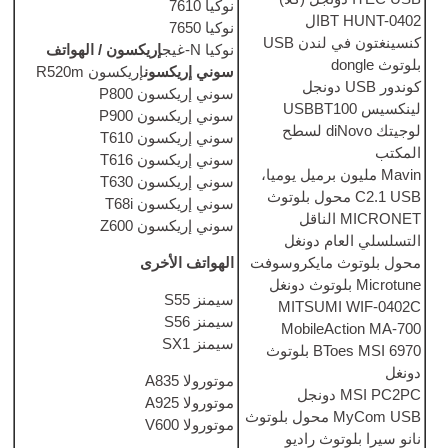
نوكيا 7610
نوكيا 7650
ندن
USB
نوكيا N-غيج
إريكسون / الهواتف
سوني إريكسون
إريكسون R520m
ل
سوني إريكسون P800
سوني إريكسون P900
تك diNovo لسطح
سوني إريكسون T610
سوني إريكسون T616
رميل يوميا،
سوني إريكسون T630
بلوتوث
سوني إريكسون T68i
الناقل
سوني إريكسون Z600
ونغل
الهواتف الأخرى
يكروسوفت
سيمنز S55
MITS
سيمنز S56
Mobil
سيمنز SX1
BToes MSI 6970 بلوتوث
موتورولا A835
موتورولا A925
ول بلوتوث
موتورولا V600
راديو