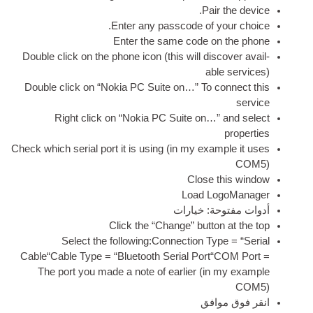
.
Pair
.
Enter any passcode of y
Enter the same code on
Double click on the phone icon
(
this will dis­
abl
Double click on “Nokia PC Suite on…” To co
Right click on “Nokia PC Suite on…”
Check which seri­al port it is using
(
in my examp
Close t
Load Log
حة: خيارات
Click the “Change” but­ton
Select the following
:
Connection Type
Cable“Cable Type = “Bluetooth Seri­al Port
The port you made a note of earli­er
(
in 
وافق