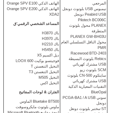
الهاتف الذكي Orange SPV E100
الهاتف الذكي Orange SPV E200
XDA2
جل
P
المساعد الشخصي الرقمي
'ق
ول بلوتوث
باك H3870
PLAN
باك H3970
سلسلي العام
باك H2210
باك H5450
Race
ديل اكسيم X5
فوجيتسو بوكيت LOOX 600
ائي
النخيل التنغستن T
النخيل التنغستن T3
النخيل M505
ائي
النخيل اكس
 الذكية
الفئران & لوحات المفاتيح
Bluetake BT500 الماوس
ماوس بلوتوث مايكروسوفت
لوحة مفاتيح Microsoft Bluetooth