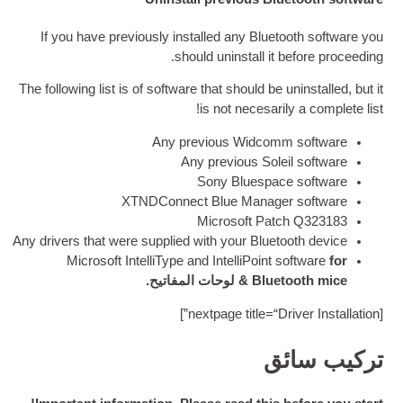
If you have pre­vi­ously installed any Bluet
.
should unin­stall it
The fol­low­ing list is of soft­ware that should be
!
is not necesar­i
Any pre­vi­ous Wid­co
Any pre­vi­ous Sol
Sony Bluespac
XTND­Con­nect Blue Man­age
Microsoft Pat
Any drivers that were sup­plied with your Bluet
Microsoft Intel­li­Type and Intel­li­Point s
Bluet
& لوحات المفاتيح.
]
nex­t­page title=“D
ق