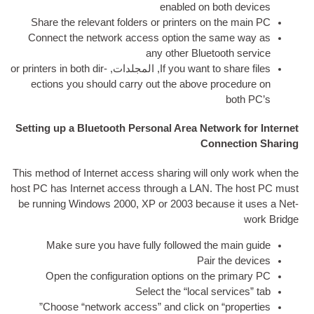
enabled on bo
Share the rel­ev­ant folders or print­ers on
Con­nect the net­work access option the 
any oth­er Blueto
If you want to
, المجلدات,
or print­ers in both dir­
ec­tions you should carry out the above pro
Setting up a Bluetooth Personal Area Netw
Conn
This meth­od of Inter­net access shar­ing will 
host PC has Inter­net access through a LAN
.
T
be run­ning Win­dows
2000,
XP or
2003
becau
Make sure you have fully fol­lowed the
Pair 
Open the con­fig­ur­a­tion options on th
Select the “loc­al se
Choose “net­work access” and click on “pr