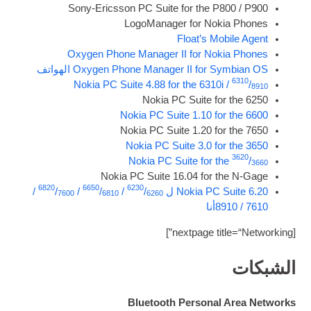
Sony-Eric­sson PC Suite for the 
Logo­Man­ager for No
Float’s M
Oxy­gen Phone Man­ager II for No
Oxy­gen Phone Man­ager II for Sy
الهواتف
Nokia PC Suite
4.88
for the 6310
Nokia PC Suite f
Nokia PC Suite
1.10
f
Nokia PC Suite
1.20
f
Nokia PC Suite
3.0
f
Nokia PC Suite for t
Nokia PC Suite
16.04
for 
6820
6650
6230
/
/
/
/
/
/
Nokia PC
7600
6810
6260
]
nex­t­page 
Bluetooth Persona