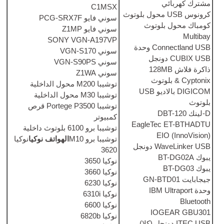
C1MSX
ول بلوتوث
سوني فايو PCG-SRX7F
وتوث
سوني فايو Z1MP
SONY VGN-A197VP
C
وحدة
سوني VGN-S170
جل
سوني VGN-S90PS
 128MB
سوني Z1WA
توشيبا M200 محول الداخلية
USB
توشيبا M30 محول الداخلية
توشيبا Portege P3500 قرص
كمبيوتر
EagleT
توشيبا برو 6100 بلوتوث داخلية
توشيبا برو M10
الهواتف نوكيا
نوكيا
W
دونجل
3620
نوكيا 3650
نوكيا 3660
نوكيا 6230
IBM 
نوكيا 6310i
نوكيا 6600
I
نوكيا 6820b
(كلا)