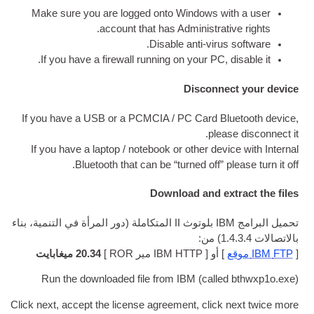
Make sure you are logged onto Win­dows w
.
account that has Admin­is­tra
.
Dis­able anti-vir
.
If you have a fire­wall run­ning on your P
Disconn
If you have a
USB
or a PCMCIA
/
PC Card B
.
ple
If you have a laptop
/
note­book or oth­er de
.
Bluetooth that can be “turned off” 
Download and e
تحميل البرامج IBM بلوتوث II المتكاملة (دور المرأة في التنمية، بناء
أو [ IBM
HTTP
مير ROR ]
20.34 ميغابايت
Run the down­loaded file from IBM
(
call
Click next
,
accept the license agree­ment
,
clic