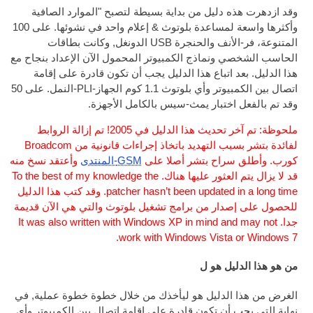
يل من بداية بسيطة لتصبح "الموارد الصافية
وأكثرها واسعة لمساعدة بلوتوث & إعلام واحد في نشوئها. على 100
ف والحنجرة
USB
الدونغل, وكانت بطاقات
ماذج الكمبيوتر المحمول الآن الإعداد بنجاح مع
باع هذا الدليل يجب أن تكون قادرة على إقامة
اتصال بين الكمبيوتر وأي بلوتوث 1.1 كوم الجهاز-PLI-النمل. على 50
بار يمث-سيس بالكامل الأجهزة.
ملحوظة: تم آخر تحديث هذا الدليل في 2005! تم إزالة الروابط
لفائدة بتشر بسبب التهديد باتخاذ إجراءات قانونية من Broadcom
ح بتشر أصلا على
GSM
-المنتدى
وأعتقد نسخ منه
ثور عليها هناك.
To the best of my know­ledge the
patch­er has­n’t been upda
. وقد كتب هذا الدليل
 من برامج تشغيل بلوتوث والتي هي الآن قديمة
It was also writ­ten with Win­dows XP in min
.
work with Win­dows Vi
هو ل
ليل هو ليأخذك من خلال خطوة خطوة عملية, في
 تكون قادرة على إقامة اتصال بين الكمبيوتر وأي