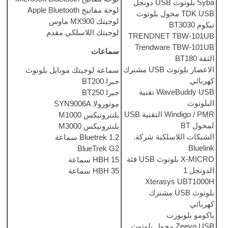
U
دونجل
لوحة مفاتيح Apple Bluetooth
بلوتوث
لوجيتك MX900 ماوس
لوجيتك اللاسلكي مقدم
TRENDNE
Trendw
سماعات
US
مشترك
سماعة لوجيتك موبايل بلوتوث
جبرا BT200
W
تقنية
جبرا BT250
موتورولا SYN9006A
USB
بلنترونيكس M1000
بلنترونيكس M3000
ية شركة.
Bluetrek 1.2 سماعة
BlueTrek G2
USB
فئة
HBH 15 سماعة
HBH 35 سماعة
Xter
رك
 بلوتوث