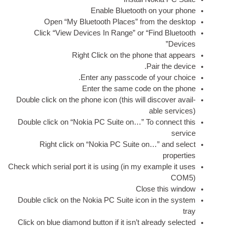
Enable Bluetooth on 
Open “My Bluetooth Places” from t
Click “View Devices In Range” or “Fin
Right Click on the phone t
.
Pair
.
Enter any passcode of y
Enter the same code on
Double click on the phone icon
(
this will dis­
abl
Double click on “Nokia PC Suite on…” To co
Right click on “Nokia PC Suite on…”
Check which seri­al port it is using
(
in my examp
Close t
Double click on the Nokia PC Suite icon in 
Click on blue dia­mond but­ton if it isn’t alre