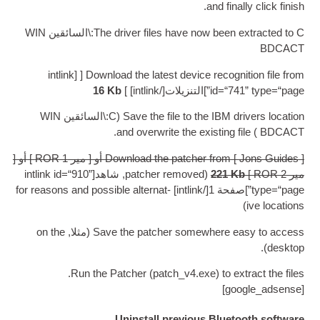
.
and f
The driver files have now bee
:\السائقين WIN
int­link
[ [
Down­load the latest device recog
id=
]التنزيلات[/
intlink
] ]
Kb
16
Save the file to the IBM
(C:\السائقين WIN
.
and over­write the exist­in
Down­load the patch­er fro
] أو [ مير ROR 1 ] أو [
22
(
patch­er removed
, شاهد[
int­link id=“910”
1[/
intlink
]
for reas­ons and pos­sible altern­at­
Save the patch­er some­wher
(مثلا,
on the
.
Run the Patch­er
(
patch_v4.exe
)
t
]
Uninstall previous Bl