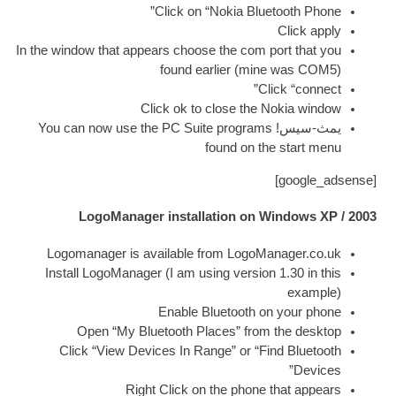
Click on “Nokia Bluet
In the win­dow that appears choose the com po
found earli­er
(
mine 
Clic
Click ok to close the N
!
You can now use the PC Suite pro­grams
found on the
]
LogoManager installation on Wi
Logo­man­ager is avail­able from LogoMa
Install Logo­Man­ager
(
I am using ver­sion
Enable Bluetooth on 
Open “My Bluetooth Places” from t
Click “View Devices In Range” or “Fin
Right Click on the phone t