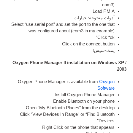
.
حة: خيارات
Select “use seri­al port” and set the port to 
was con­figured about
(
com3 in m
Click on the con­
Oxygen Phone Manager II installation 
Oxy­gen Phone Man­ager is avail­able fr
Install Oxy­gen Pho
Enable Bluetooth on 
Open “My Bluetooth Places” from t
Click “View Devices In Range” or “Fin
Right Click on the phone t