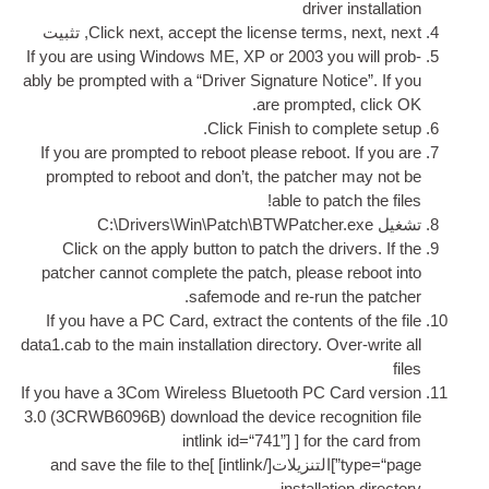
driver 
accept the license terms
,
Click next
, تثبيت
If you are using Win­dows ME
,
XP or
2003
yo
ably be promp­ted with a “Driver Sig­na­ture Not
.
are promp­te
.
Click Fin­ish to com
If you are promp­ted to reboot please reboot
promp­ted to reboot and don’t
,
the patch­er
!
able to pat
Drivers\Win\Patch\BTWPatcher
Click on the apply but­ton to patch the dr
patch­er can­not com­plete the patch
,
please 
.
safe­mode and re-run 
If you have a PC Card
,
extract the con­tents
data1.cab to the main install­a­tion dir­ect­ory
.
Ove
If you have a 3Com Wire­less Bluetooth PC Ca
3.0 (3
CRWB6096B
)
down­load the device recog­
int­link id=“741”
[ [
for th
]التنزيلات[/
intlink
] ]
and save the file to the