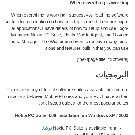
When everyt
When everything is work­ing I sug­gest you r
sec­tion for inform­a­tion on how to setup some 
lar applic­a­tions
.
I have details of how to se
Man­ager
,
Nokia PC Suite
,
Floats Mobile Ag
Phone Man­ager
.
The Wid­comm drivers also
.
tions and fea­tures built i
]
nex­t­pag
There are many dif­fer­ent soft­ware suites avai
nic­a­tions between Mobile Phones and your 
.
brief setup guides for the mos
Nokia PC Suite
4.88
installation on W
Nokia PC Suite is avai
نوكيا
.
Install Nok