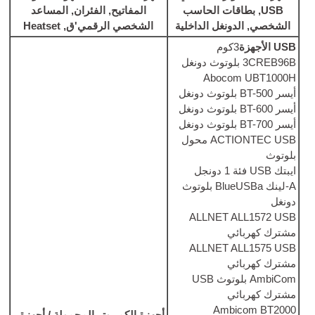
 الحاسب
المفاتيح, الفئران,
المساعد
ل الداخلية
الشخصي الرقمي
'ق, Heatset
م
Abo
A
محول
A-لينك BlueUSBa بلوتوث
ALLNE
ALLNE
USB
A