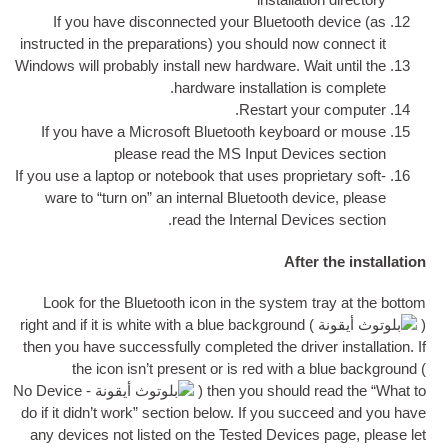
install­a­t
If you have dis­con­nec­ted your Bluetooth
instruc­ted in the pre­par­a­tions
)
you should now 
Win­dows will prob­ably install new hard­ware
.
Wa
.
hard­ware install­a­tion
.
Restart you
If you have a Microsoft Bluetooth key­boa
please read the
MS
Input Devi
If you use a laptop or note­book that uses pro­pri­
ware to “turn on” an intern­al Bluetooth dev
.
read the Intern­al Devi
After
Look for the Bluetooth icon in the sys­tem t
right and if it is white with a blue back­ground
(
then you have suc­cess­fully com­pleted the drive
the icon isn’t present or is red with a
)
then you should 
do if it did­n’t work” sec­tion below
.
If you suc­
any devices not lis­ted on the Tested Device