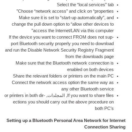
Select the “loc­al se
Choose “net­work access” and click on “pr
Make sure it is set to “start-up auto­mat­i
change the pull down option to “allow oth­er
access the Internet/LAN via thi
If the device you want to con­nect FROM do
port Bluetooth secur­ity prop­erly you need t
and run the Dis­able Net­work Secur­ity Registr
from the down­
Make sure that the Bluetooth net­work con­
enabled on bo
Share the rel­ev­ant folders or print­ers on
Con­nect the net­work access option the 
any oth­er Blueto
If you want to
, المجلدات,
or print­ers in both dir­
ec­tions you should carry out the above pro
Setting up a Bluetooth Personal Area Netw
Conn