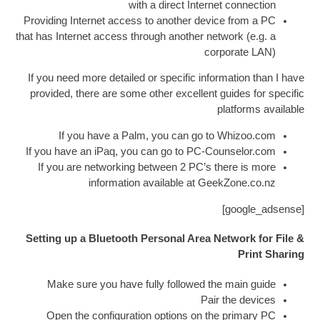
with a dir­ect Inter­ne
Provid­ing Inter­net access to anoth­er devic
that has Inter­net access through anoth­er net­
cor­p
If you need more detailed or spe­cif­ic inform
provided
,
there are some oth­er excel­lent gu
pl
If you have a Palm
,
you can go to 
If you have an iPaq
,
you can go to PC-Cou
If you are net­work­ing between
2
PC’s th
inform­a­tion avail­able at Gee
]
Setting up a Bluetooth Personal Area Ne
Make sure you have fully fol­lowed the
Pair 
Open the con­fig­ur­a­tion options on th