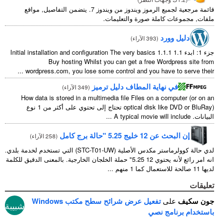
قائمة مرجعية لجميع الرموز ويندوز من ويندوز 7. يتضمن التفاصيل, مواقع
 صورة والتعليمات.
393 الآراء
)
Initial installation and configuration The very basics
Buy hosting Whilst you can get a free
...
wordpress.com
,
you lose some control and you
ة المطاف دليل ترميز
(
349 الآراء
)
How data is stored in a multimedia file Files on
optical dis
) تحتاج إلى تحتوي على أكثر من 1 نوع
...
A typical movie
برج كامل
(
258 الآراء
)
لدي حالة كوولرماستر مكدس الأصلية (STC-T01-UW) التي تستخدم لخدمة بلدي.
انه امر رائع لأنه يحتوي 12 5.25" حملة الخلجان الخارجية. بالمعنى الدقيق للكلمة
تفعيل عرض شرائح سطح مكتب Windows
شبيبة
صي