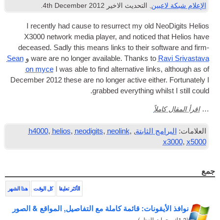
ين
. التحديث الاخير
2012
th December
4
.
Ελληνικά
I recently had cause to resur­rect my old 
Türkçe
X3000 net­work media play­er
,
and noticed 
deceased. Sadly this means links to their so
Русский
ware are no longer avail­able. Thanks to
و
Sean
on myce
I was able to find altern­at­ive lin
Decem­ber
2012
these are no longer act­ive eith
.
grabbed everything wh
ً
 الثابتة
,
,
neolink
,
neodigits
,
helios
,
h4000
الأكثر تعليقا
كل الوقت
هذا الشهر
قونات: قائمة كاملة مع التفاصيل, المواقع & الصور
)