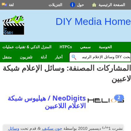
حول
التنزيلات
لغة
English
DIY Med
Español
Français
中文(简体)
سمعي
HTPCs
المنزل الذكي & تقنيات عمليات
हिन्दी; हिंदी
أخبار
أدلة
تلفزيون
متنقل
العربية
لمصنفة:
وسائل الإعلام شبكة
বাংলা
日本語
Português
NeoDigits / هيليوس شبكة
Deutsch
الاعلام اللاعبين
Italiano
اردو
&
2010
بواسطة
جون سكيف
قدم تحت
وسائل
Nederlands