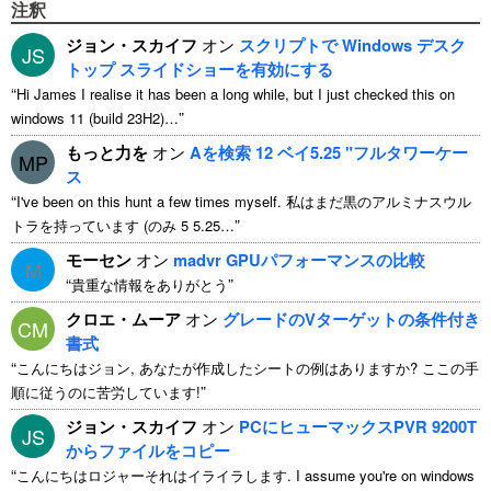
注釈
ジョン・スカイフ
オン
スクリプトで Windows デスク
JS
トップ スライドショーを有効にする
“
Hi James I realise it has been a long while
,
but I just checked this on
”
windows
11 (
build 23H2
)…
もっと力を
オン
Aを検索 12 ベイ5.25 "フルタワーケー
MP
ス
“
I've been on this hunt a few times myself
. 私はまだ黒のアルミナスウル
”
トラを持っています (のみ 5 5.25…
モーセン
オン
madvr GPUパフォーマンスの比較
M
“
”
貴重な情報をありがとう
クロエ・ムーア
オン
グレードのVターゲットの条件付き
CM
書式
“
こんにちはジョン, あなたが作成したシートの例はありますか? ここの手
”
順に従うのに苦労しています!
ジョン・スカイフ
オン
PCにヒューマックスPVR 9200T
JS
からファイルをコピー
“
こんにちはロジャーそれはイライラします.
I assume you're on windows