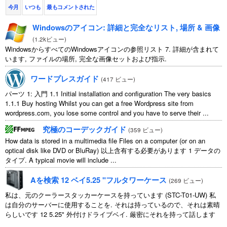
今月
いつも
最もコメントされた
Windowsのアイコン: 詳細と完全なリスト, 場所 & 画像
(
1.2kビュー
)
WindowsからすべてのWindowsアイコンの参照リスト 7. 詳細が含まれて
います, ファイルの場所, 完全な画像セットおよび指示.
ワードプレスガイド
(
417 ビュー
)
パーツ 1: 入門 1.1
Initial installation and configuration The very basics
1.1.1
Buy hosting Whilst you can get a free Wordpress site from
wordpress.com
,
you lose some control and you have to serve their
...
究極のコーデックガイド
(
359 ビュー
)
How data is stored in a multimedia file Files on a computer
(
or on an
optical disk like DVD or BluRay
) 以上含有する必要があります 1 データの
タイプ.
A typical movie will include
...
Aを検索 12 ベイ5.25 "フルタワーケース
(
269 ビュー
)
私は、元のクーラースタッカーケースを持っています (STC-T01-UW) 私
は自分のサーバーに使用することを. それは持っているので、それは素晴
らしいです 12 5.25" 外付けドライブベイ. 厳密にそれを持って話します
11 使用可能 1 そのうちの ...