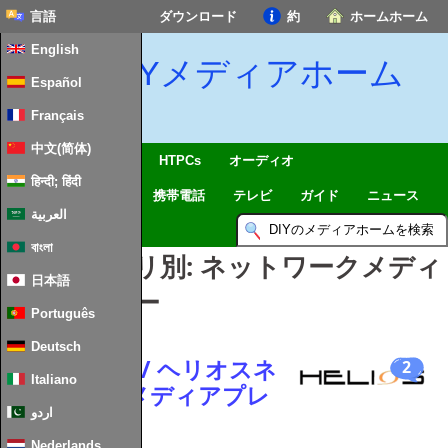
言語
ダウンロード
約
ホームホーム
English
DIYメディアホーム
Español
Français
中文(简体)
SmartHome & IoTを
HTPCs
オーディオ
हिन्दी; हिंदी
コンピューティング
携帯電話
テレビ
ガイド
ニュース
العربية
বাংলা
記事カテゴリ別:
ネットワークメディ
日本語
アプレーヤー
Português
Deutsch
NEODIGITS / ヘリオスネ
2
Italiano
ットワークメディアプレ
ーヤー
اردو
Nederlands