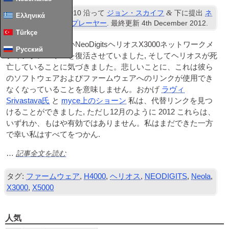
st
&
公開済み
1
12月 2010
沿って
ジョン・スカイフ
下に提出
ネ
Ελληνικά
ットワークメディアプレーヤー
. 最終更新
4
th December
2012
.
Türkçe
私は最近、私の古いNeoDigitsヘリオスX3000ネットワークメ
Русский
ディアプレーヤーを復活させていました, そしてヘリオスが死
亡していることに気づきました。悲しいことに、これは彼ら
のソフトウェアおよびファームウェアへのリンクが使用でき
なくなっていることを意味しません。おかげ
ラヴィ
Srivastava氏
と
myce上のショーン
私は、代替リンクを見つ
けることができました, ただし12月のように 2012 これらは、
いずれか、もはや有効ではありません。私はまだできた一方
で幸い私はすべてをつかん.
記事全文を読む
…
タグ:
ファームウェア
,
H4000
,
ヘリオス
,
NEODIGITS
,
Neola
,
X3000
,
X5000
人気