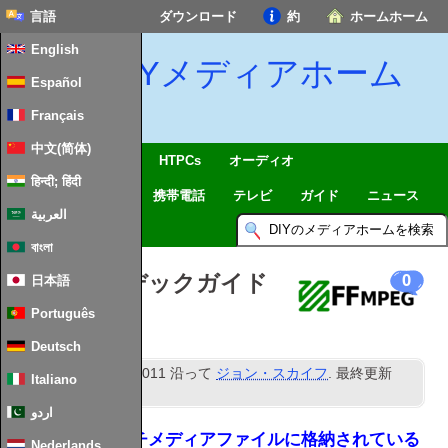
言語
ダウンロード
約
ホームホーム
English
DIYメディアホーム
Español
Français
中文(简体)
SmartHome & IoTを
HTPCs
オーディオ
हिन्दी; हिंदी
コンピューティング
携帯電話
テレビ
ガイド
ニュース
العربية
বাংলা
究極のコーデックガイド
0
日本語
Português
Deutsch
rd
公開済み
23
六月 2011
沿って
ジョン・スカイフ
. 最終更新
Italiano
2
nd February
2024
.
اردو
データは、マルチメディアファイルに格納されている
Nederlands