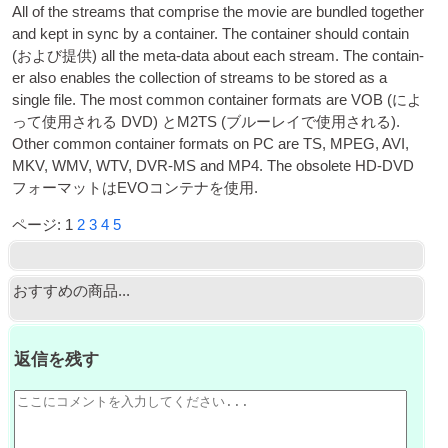
All of the streams that com­prise the movie are bundled togeth­er
and kept in sync by a con­tain­er. The con­tain­er should con­tain
(および提供)
all the meta-data about each stream. The con­tain­
er also enables the col­lec­tion of streams to be stored as a
single file. The most com­mon con­tain­er formats are VOB
(によ
って使用される
DVD
) とM2TS (ブルーレイで使用される).
Oth­er com­mon con­tain­er formats on PC are TS
,
MPEG
, AVI,
MKV, WMV, WTV,
DVR
-
MS
and MP4. The obsol­ete HD
-
DVD
フォーマットはEVOコンテナを使用.
ページ:
1
2
3
4
5
おすすめの商品...
返信を残す