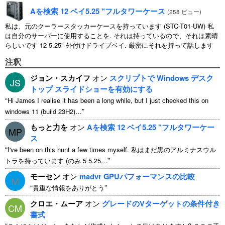
Aを検索 12 ベイ5.25 "フルタワーケース
(
258 ビュー
)
私は、元のクーラースタッカーケースを持っています (STC-T01-UW) 私
は自分のサーバーに使用することを. それは持っているので、それは素晴
らしいです 12 5.25" 外付けドライブベイ. 厳密にそれを持って話します
11 使用可能 1 そのうちの ...
注釈
ジョン・スカイフ
オン
スクリプトで Windows デスク
JS
トップ スライドショーを有効にする
“
Hi James I realise it has been a long while
,
but I just checked this on
”
windows
11 (
build 23H2
)…
もっと力を
オン
Aを検索 12 ベイ5.25 "フルタワーケー
MP
ス
“
I've been on this hunt a few times myself
. 私はまだ黒のアルミナスウル
”
トラを持っています (のみ 5 5.25…
モーセン
オン
madvr GPUパフォーマンスの比較
M
“
”
貴重な情報をありがとう
クロエ・ムーア
オン
グレードのVターゲットの条件付き
CM
書式