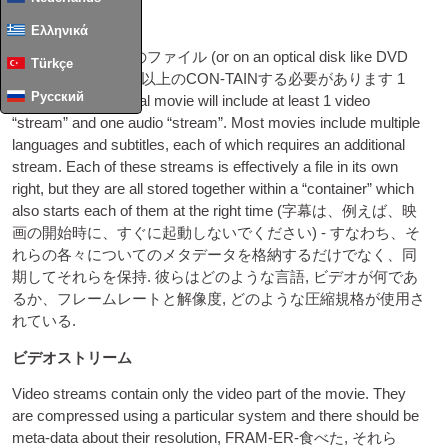
方法
Ελληνικά
コンピューター上のファイル (
or on an optic­al disk like
DVD
Türkçe
またはブルーレイ) 以上のCON-TAINする必要があります 1
Русский
type of data. A typ­ic­al movie will include at least
1
video
“stream” and one audio “stream”. Most movies include mul­tiple
lan­guages and sub­titles
,
each of which requires an addi­tion­al
stream. Each of these streams is effect­ively a file in its own
right
,
but they are all stored togeth­er with­in a “con­tain­er” which
also starts each of them at the right time
(字幕は、例えば、映
画の開始時に、すぐに起動しないでください) - すなわち、そ
れらの各々についてのメタデータを格納するだけでなく、同​​
期してそれらを保持. 彼らはどのような言語, ビデオが何であ
るか、フレームレートと解像度, どのような圧縮規格が使用さ
れている.
ビデオストリーム
Video streams con­tain only the video part of the movie. They
are com­pressed using a par­tic­u­lar sys­tem and there should be
meta-data about their res­ol­u­tion
, FRAM-ER-食べた, それら