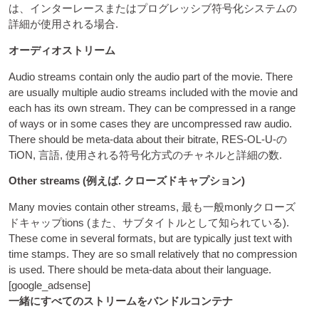
は、インターレースまたはプログレッシブ符号化システムの
詳細が使用される場合.
オーディオストリーム
Audio streams con­tain only the audio part of the movie. There
are usu­ally mul­tiple audio streams included with the movie and
each has its own stream. They can be com­pressed in a range
of ways or in some cases they are uncom­pressed raw audio.
There should be meta-data about their bitrate
, RES-OL-U-の
TiON, 言語, 使用される符号化方式のチャネルと詳細の数.
Oth­er streams
(例えば. クローズドキャプション)
Many movies con­tain oth­er streams
, 最も一般monlyクローズ
ドキャップtions (また、サブタイトルとして知られている).
These come in sev­er­al formats
,
but are typ­ic­ally just text with
time stamps. They are so small rel­at­ively that no com­pres­sion
is used. There should be meta-data about their language
.
[
google_adsense
]
一緒にすべてのストリームをバンドルコンテナ