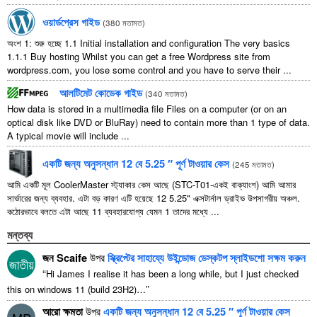
ওয়ার্ডপ্রেস গাইড
(
380 মতামত
)
অংশ 1: শুরু হচ্ছে 1.1
Initial installation and configuration The very basics
1.1.1
Buy hosting Whilst you can get a free Wordpress site from
wordpress.com
,
you lose some control and you have to serve their
...
আলটিমেট কোডেক গাইড
(
340 মতামত
)
How data is stored in a multimedia file Files on a computer
(
or on an
optical disk like DVD or BluRay
)
need to contain more than
1
type of data
.
A typical movie will include
...
একটি জন্য অনুসন্ধান 12 বে 5.25 ″ পূর্ণ টাওয়ার কেস
(
245 মতামত
)
আমি একটি মূল CoolerMaster স্ট্যাকার কেস আছে (STC-T01-একই বাক্যাংশ) আমি আমার
সার্ভারের জন্য ব্যবহার. এটা বড় কারণ এটি হয়েছে 12 5.25" এক্সটার্নাল ড্রাইভ উপসাগরীয় অঞ্চল.
কঠোরভাবে বলতে এটা আছে 11 ব্যবহারযোগ্য যেমন 1 তাদের মধ্যে ...
মন্তব্য
জন Scaife
উপর
স্ক্রিপ্টের সাহায্যে উইন্ডোজ ডেস্কটপ স্লাইডশো সক্ষম করুন
জাতীয়
“
Hi James I realise it has been a long while
,
but I just checked
”
this on windows
11 (
build 23H2
)…
আরো ক্ষমতা
উপর
একটি জন্য অনুসন্ধান 12 বে 5.25 ″ পূর্ণ টাওয়ার কেস