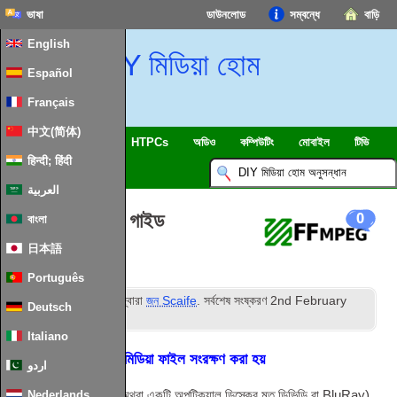
ভাষা
ডাউনলোড
সম্বন্ধে
বাড়ি
English
DIY মিডিয়া হোম
Español
Français
中文(简体)
SmartHome & IOT
HTPCs
অডিও
কম্পিউটিং
মোবাইল
টিভি
हिन्दी; हिंदी
ইসলাম
খবর
العربية
আলটিমেট কোডেক গাইড
0
বাংলা
日本語
Português
য়
প্রকাশিত
23
জুন 2011
দ্বারা
জন Scaife
. সর্বশেষ সংষ্করণ
2
nd February
Deutsch
2024
.
Italiano
কিভাবে তথ্য একটি মাল্টিমিডিয়া ফাইল সংরক্ষণ করা হয়
اردو
একটি কম্পিউটারে ফাইল (অথবা একটি অপটিক্যাল ডিস্কের মত
ডিভিডি
বা BluRay)
Nederlands