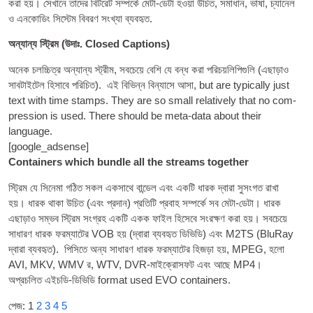
করা হয়। সেখানে তাদের বিটরেট সম্পর্কে মেটা-ডেটা হওয়া উচিত, সমাধান, ভাষা, চ্যানেল
ও এনকোডিং সিস্টেম বিবরণ সংখ্যা ব্যবহৃত.
অন্যান্য স্ট্রিম (উদাঃ.
Closed Captions
)
অনেক চলচ্চিত্র অন্যান্য স্ট্রীম, সবচেয়ে বেশি যে বন্ধ করা পরিচয়লিপিগুলি (এছাড়াও
সাবটাইটেল হিসাবে পরিচিত). এই বিভিন্ন বিন্যাসে আসা,
but are typ­ic­ally just
text with time stamps. They are so small rel­at­ively that no com­
pres­sion is used. There should be meta-data about their
language
.
[
google_adsense
]
Con­tain­ers which bundle all the streams together
স্ট্রিম যে সিনেমা গঠিত সকল একসাথে বান্ডেল এবং একটি ধারক দ্বারা সুসংগত রাখা
হয়। ধারক থাকা উচিত (এবং প্রদান) প্রতিটি প্রবাহ সম্পর্কে সব মেটা-ডেটা। ধারক
এছাড়াও সম্ভব স্ট্রিম সংগ্রহ একটি একক ফাইল হিসেবে সংরক্ষণ করা হয়। সবচেয়ে
সাধারণ ধারক ফরম্যাটের VOB হয় (দ্বারা ব্যবহৃত
ডিভিডি
) এবং M2TS (BluRay
দ্বারা ব্যবহৃত). পিসিতে অন্য সাধারণ ধারক ফরম্যাটের হিজড়া হয়,
MPEG
, হলো
AVI, MKV, WMV র, WTV,
DVR
-
মাইক্রোসফট
এবং আছে MP4।
অপ্রচলিত এইচডি-
ডিভিডি
format used EVO containers
.
পেজ:
1
2
3
4
5