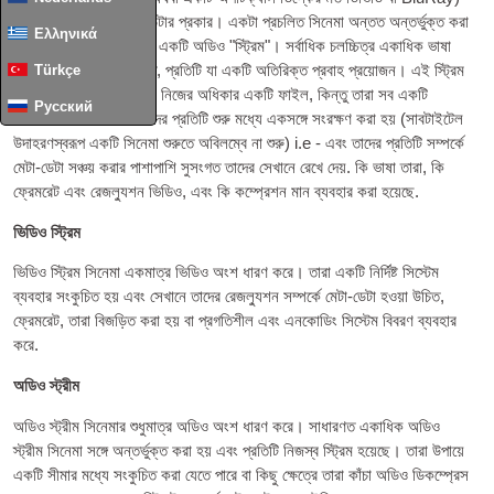
বেশি থাকতে প্রয়োজন 1 ডেটার প্রকার। একটা প্রচলিত সিনেমা অন্তত অন্তর্ভুক্ত করা
Ελληνικά
হবে 1 ভিডিও "স্ট্রীম" এবং একটি অডিও "স্ট্রিম"। সর্বাধিক চলচ্চিত্র একাধিক ভাষা
এবং সাবটাইটেল অন্তর্ভুক্ত, প্রতিটি যা একটি অতিরিক্ত প্রবাহ প্রয়োজন। এই স্ট্রিম
Türkçe
প্রত্যেকটি কার্যকরভাবে তার নিজের অধিকার একটি ফাইল, কিন্তু তারা সব একটি
Русский
"ধারক" যা সঠিক সময়ে তাদের প্রতিটি শুরু মধ্যে একসঙ্গে সংরক্ষণ করা হয় (সাবটাইটেল
উদাহরণস্বরূপ একটি সিনেমা শুরুতে অবিলম্বে না শুরু) i.e - এবং তাদের প্রতিটি সম্পর্কে
মেটা-ডেটা সঞ্চয় করার পাশাপাশি সুসংগত তাদের সেখানে রেখে দেয়. কি ভাষা তারা, কি
ফ্রেমরেট এবং রেজল্যুশন ভিডিও, এবং কি কম্প্রেশন মান ব্যবহার করা হয়েছে.
ভিডিও স্ট্রিম
ভিডিও স্ট্রিম সিনেমা একমাত্র ভিডিও অংশ ধারণ করে। তারা একটি নির্দিষ্ট সিস্টেম
ব্যবহার সংকুচিত হয় এবং সেখানে তাদের রেজল্যুশন সম্পর্কে মেটা-ডেটা হওয়া উচিত,
ফ্রেমরেট, তারা বিজড়িত করা হয় বা প্রগতিশীল এবং এনকোডিং সিস্টেম বিবরণ ব্যবহার
করে.
অডিও স্ট্রীম
অডিও স্ট্রীম সিনেমার শুধুমাত্র অডিও অংশ ধারণ করে। সাধারণত একাধিক অডিও
স্ট্রীম সিনেমা সঙ্গে অন্তর্ভুক্ত করা হয় এবং প্রতিটি নিজস্ব স্ট্রিম হয়েছে। তারা উপায়ে
একটি সীমার মধ্যে সংকুচিত করা যেতে পারে বা কিছু ক্ষেত্রে তারা কাঁচা অডিও ডিকম্প্রেস