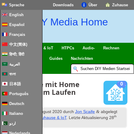
Sprache
Downloads
Über
Zuhause
English
DIY Media Home
Español
Français
中文(简体)
Intelligentes Zuhause & IoT
HTPCs
Audio-
Rechnen
हिन्दी; हिंदी
Handy
Fernseher
Guides
Nachrichten
العربية
বাংলা
OpenZWave mit Home
0
日本語
Assistant zum Laufen
Português
bringen
Deutsch
th
&
Veröffentlicht
12
August 2020
durch
Jon Scaife
abgelegt
Italiano
th
unter
Intelligentes Zuhause & IoT
. Letzte Aktualisierung
28
اردو
Januar 2024
.
Nederlands