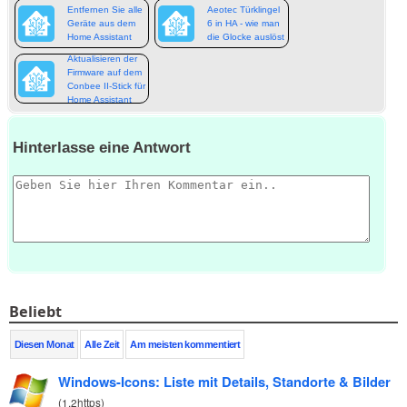
Entfernen Sie alle
Aeotec Türklingel
Geräte aus dem
6 in HA - wie man
Home Assistant
die Glocke auslöst
Aktualisieren der
Firmware auf dem
Conbee II-Stick für
Home Assistant
Hinterlasse eine Antwort
Beliebt
Diesen Monat
Alle Zeit
Am meisten kommentiert
Windows-Icons: Liste mit Details, Standorte & Bilder
(
1.2https
)