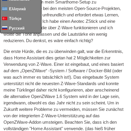
Ich migriere langsam mein Smarthome-Setup zu
HomeAssistant, wie bei den meisten Open-Source-Projekten,
Ελληνικά
ist anfangs ziemlich unfreundlich und erfordert etwas Lernen,
Türkçe
um es zu benutzen. Ich habe einen Aeotec ZStick und eine
Aeotec Türklingel 6 die über Z-Wave funktionieren und ich
Русский
wollte die Töne anpassen und die Lautstärke ein wenig
reduzieren. Du denkst, es wäre einfach richtig?
Die erste Hürde, die es zu überwinden galt, war die Erkenntnis,
dass Home Assistant dies getan hat 2 Möglichkeiten zur
Verwendung von Z-Wave. Einer ist eingebaut, und eines basiert
auf dem „OpenZWave“ -System / Software / Docker-Bild (oder
was auch immer es tatsächlich ist!). Das eingebaute System
unterstützt nicht die neuesten Z-Wave-Standards und konnte
meine Türklingel daher nicht konfigurieren, aber anscheinend
die alternative OpenZWave 1.6 System wird in der Lage sein,
irgendwann, obwohl es das Jahr nicht zu sein scheint. Um in
Zukunft weitere Probleme zu vermeiden, müssen Sie zunächst
von der integrierten Z-Wave-Unterstützung auf das
OpenZWave-Addon umsteigen. Beachten Sie, dass ich den
vollständigen "Home Assistant" verwende. (das hieß früher