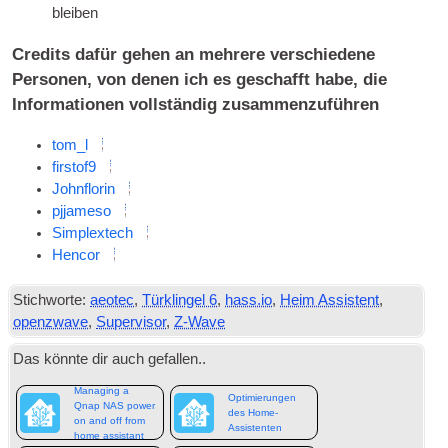
bleiben
Credits dafür gehen an mehrere verschiedene
Personen, von denen ich es geschafft habe, die
Informationen vollständig zusammenzuführen
tom_l
firstof9
Johnflorin
pjjameso
Simplextech
Hencor
Stichworte:
aeotec
,
Türklingel 6
,
hass.io
,
Heim Assistent
,
openzwave
,
Supervisor
,
Z-Wave
Das könnte dir auch gefallen..
Managing a
Optimierungen
Qnap NAS power
des Home-
on and off from
Assistenten
home assistant