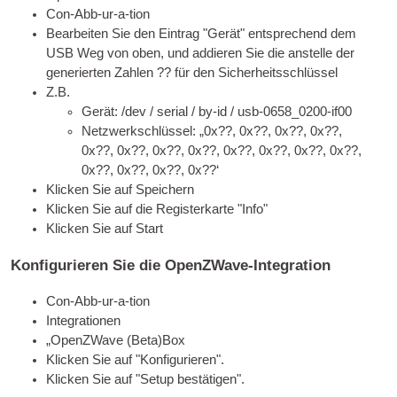
Con-Abb-ur-a-tion
Bearbeiten Sie den Eintrag "Gerät" entsprechend dem
USB
Weg von oben, und addieren Sie die anstelle der
generierten Zahlen ?? für den Sicherheitsschlüssel
Z.B.
Gerät: /dev / serial / by-id / usb-0658_0200-if00
Netzwerkschlüssel: „0x??, 0x??, 0x??, 0x??,
0x??, 0x??, 0x??, 0x??, 0x??, 0x??, 0x??, 0x??,
0x??, 0x??, 0x??, 0x??‘
Klicken Sie auf Speichern
Klicken Sie auf die Registerkarte "Info"
Klicken Sie auf Start
Konfigurieren Sie die OpenZWave-Integration
Con-Abb-ur-a-tion
Integrationen
„OpenZWave (Beta)Box
Klicken Sie auf "Konfigurieren".
Klicken Sie auf "Setup bestätigen".