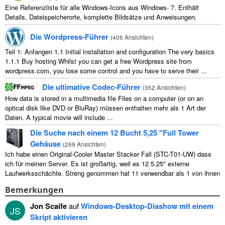
Eine Referenzliste für alle Windows-Icons aus Windows- 7. Enthält
Details, Dateispeicherorte, komplette Bildsätze und Anweisungen.
Die Wordpress-Führer
(
405 Ansichten
)
Teil 1: Anfangen 1.1
Initial installation and configuration The very basics
1.1.1
Buy hosting Whilst you can get a free Wordpress site from
wordpress.com
,
you lose some control and you have to serve their
...
Die ultimative Codec-Führer
(
352 Ansichten
)
How data is stored in a multimedia file Files on a computer
(
or on an
optical disk like DVD or BluRay
) müssen enthalten mehr als 1 Art der
Daten.
A typical movie will include
...
Die Suche nach einem 12 Bucht 5,25 "Full Tower
Gehäuse
(
259 Ansichten
)
Ich habe einen Original-Cooler Master Stacker Fall (STC-T01-UW) dass
ich für meinen Server. Es ist großartig, weil es 12 5.25" externe
Laufwerksschächte. Streng genommen hat 11 verwendbar als 1 von ihnen
...
Bemerkungen
Jon Scaife
auf
Windows-Desktop-Diashow mit einem
JS
Skript aktivieren