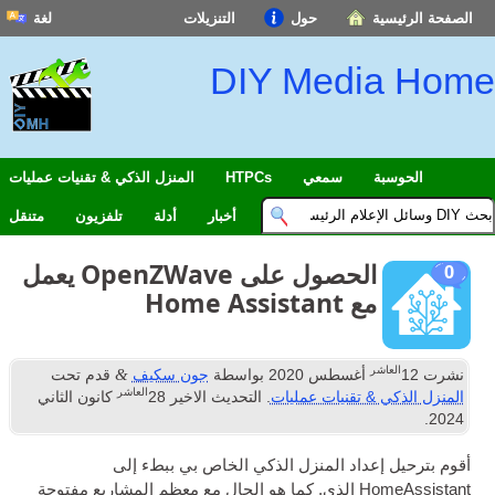
الصفحة الرئيسية
حول
التنزيلات
لغة
DIY Media Home
الحوسبة
سمعي
HTPCs
المنزل الذكي & تقنيات عمليات
أخبار
أدلة
تلفزيون
متنقل
الحصول على OpenZWave يعمل
0
مع Home Assistant
العاشر
&
نشرت
12
أغسطس 2020
بواسطة
جون سكيف
قدم تحت
العاشر
المنزل الذكي & تقنيات عمليات
. التحديث الاخير
28
كانون الثاني
.
2024
أقوم بترحيل إعداد المنزل الذكي الخاص بي ببطء إلى
HomeAssistant الذي, كما هو الحال مع معظم المشاريع مفتوحة