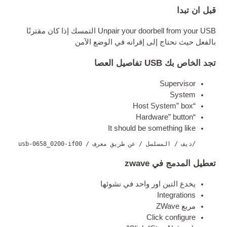
قبل ان تبدا
USB
Unpair your door­bell from your
التمسك إذا كان مقترنًا
بالفعل حيث نحتاج إلى إقرانه في الوضع الآمن
تجد الخاص بك
USB
تفاصيل العصا
Super­visor
Sys­tem
“Host Sys­tem” box
“Hard­ware” button
It should be some­thing like
/ديف / المسلسل / عن طريق معرف / usb-0658_0200-if00
تعطيل المدمج في zwave
يخدع التين اور واحد في نشوئها
Integ­ra­tions
مربع ZWave
Click con­fig­ure