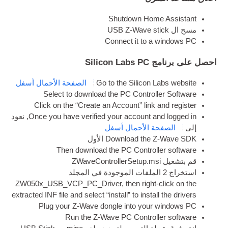
Shut­down Home Assistant
مسح ال
Z‑Wave stick
USB
Con­nect it to a win­dows PC
احصل على برنامج Silicon Labs PC
Go to the Sil­ic­on Labs web­site
الصفحة الأحمال أسفل
Select to down­load the PC Con­trol­ler Software
Click on the “Cre­ate an Account” link and register
Once you have veri­fied your account and logged in
, نعود
إلى
الصفحة الأحمال أسفل
SDK
Down­load the Z‑Wave
الأول
Then down­load the PC Con­trol­ler software
قم بتشغيل ZWaveControllerSetup.msi
استخراج 2 الملفات الموجودة في المجلد
ZW050x_USB_VCP_PC_Driver,
then right-click on the
extrac­ted INF file and select “install” to install the drivers
Plug your Z‑Wave dongle into your win­dows PC
Run the Z‑Wave PC Con­trol­ler software