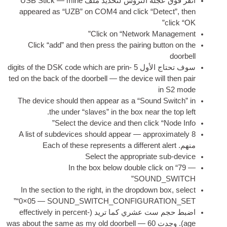
انقر فوق عجلة التروس لتحديد ملف
Stick — mine
USB
appeared as “UZB” on COM4 and click “Detect”
,
then
click “OK”
Click on “Net­work Management”
Click “add” and then press the pair­ing but­ton on the
doorbell
سوف تحتاج الأول 5
digits of the DSK code which are prin­
ted on the back of the door­bell — the device will then pair
in S2 mode
The device should then appear as a “Sound Switch” in
.
the under “slaves” in the box near the top left
Select the device and then click “Node Info”
A list of sub­devices should appear — approx­im­ately
8
منهم.
Each of these rep­res­ents a dif­fer­ent alert
Select the appro­pri­ate sub-device
In the box below double click on “79 —
SOUND_SWITCH”
In the sec­tion to the right
,
in the drop­down box
,
select
“0×05 — SOUND_SWITCH_CONFIGURATION_SET”
اضبط حجم ست عشري كما تريد (
effect­ively in per­cent­
age
). وجدت 60
was about the same as my old door­bell —