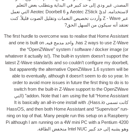
المصدر, غير ودي إلى حد كبير في البداية ويتطلب بعض التعلم
لاستخدامه. لديّ Aeotec ZStick و Aeotec Doorbell 6 التي تعمل
عبر Z ‑ Wave وأردت تخصيص النغمات وتقليل الصوت قليلاً. كنت
تعتقد أنه سيكون من السهل الحق?
The first hurdle to over­come was to real­ise that Home Assist­ant
ways to use Z‑Wave
2
has
. واحد مدمج فيه,
and one is built on
the “Open­ZWave” sys­tem
/
soft­ware
/
dock­er image
(
or
whatever it actu­ally is
!).
The built-in sys­tem does­n’t sup­port the
latest Z‑Wave stand­ards and so could­n’t con­fig­ure my door­bell
,
but appar­ently the altern­at­ive Open­ZWave
1.6
sys­tem will be
able to even­tu­ally
,
although it does­n’t seem to do so year
.
In
order to avoid more issues in future the first thing to do is to
switch from the built-in Z‑Wave sup­port to the Open­ZWave
Note that I am using the full “Home Assist­ant”
.
addon
(التي
كانت تسمى Hass.io).
It is basic­ally an all-in-one install with
Has­sOS
,
and then both Home Assist­ant and “Super­visor” run­
ning on top of that
.
Many people run this setup on a Rasp­berry
Pi although I am run­ning on a 4W mini PC with a Pen­ti­um
4200
وهو يشبه إلى حد كبير Intel NUC منخفض الطاقة.