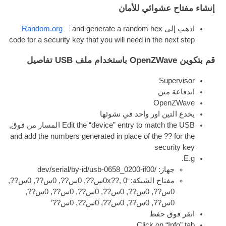
إنشاء مفتاح عشوائي للأمان
اذهب إلى
and gen­er­ate a ran­dom hex
Random.org
code for a secur­ity key that you will need in the next step
قم بتكوين OpenZWave باستخدام ملف
USB
تفاصيل
Super­visor
اندفاعة متن
Open­ZWave
يخدع التين اور واحد في نشوئها
USB
Edit the “device” entry to match the
المسار من فوق,
and add the num­bers gen­er­ated in place of the
??
for the
secur­ity key
E.g.
جهاز: /
-0658_0200-if00
dev/seri­al/by-id/usb
مفتاح الشبكة:
‘0x
??, 0س??, 0س??, 0س??, 0س??,
0س??, 0س??, 0س??, 0س??, 0س??, 0س??,
0س??, 0س??, 0س??, 0س??, 0س??
’
انقر فوق حفظ
Click on “Info” tab