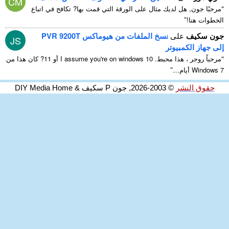
CM
“
مرحبًا جون, هل لديك مثال على الورقة التي قمت بها? تكافح في اتباع
”
الخطوات هنا!
جون سكيف
على
نسخ الملفات من هيوماكس PVR 9200T
JS
إلى جهاز الكمبيوتر
“
مرحباً روجر ، هذا محبط.
I assume you're on windows
10 أو 11? كان هذا من
”
Windows 7 أيام…
حقوق النشر
© 2003-2026, جون P سكيف & DIY Media Home