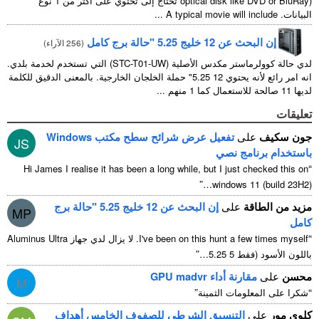
optical disk like DVD or BluRay
) تحتاج إلى تحتوي على أكثر من 1 نوع
البيانات.
A typical movie will include
...
إن البحث عن 12 خليج 5.25 "حالة برج كامل
(
256 الآراء
)
لدي حالة كوولرماستر مكدس الأصلية (STC-T01-UW) التي تستخدم لخدمة بلدي.
انه امر رائع لأنه يحتوي 12 5.25" حملة الخلجان الخارجية. بالمعنى الدقيق للكلمة
لديها 11 صالحة للاستعمال كما 1 منهم ...
تعليقات
جون سكيف
على
تفعيل عرض شرائح سطح مكتب Windows
JS
باستخدام برنامج نصي
“
Hi James I realise it has been a long while
,
but I just checked this on
”
windows
11 (
build 23H2
)…
مزيد من الطاقة
على
إن البحث عن 12 خليج 5.25 "حالة برج
MP
كامل
“
I've been on this hunt a few times myself
. لا يزال لدي جهاز Aluminus Ultra
”
باللون الأسود (فقط 5 5.25…
محسن
على
مقارنة أداء GPU madvr
M
”
“
شكرا على المعلومات الثمينة
كلوي مور
على
التنسيق الشرطي للصفوف الخامس أهداف