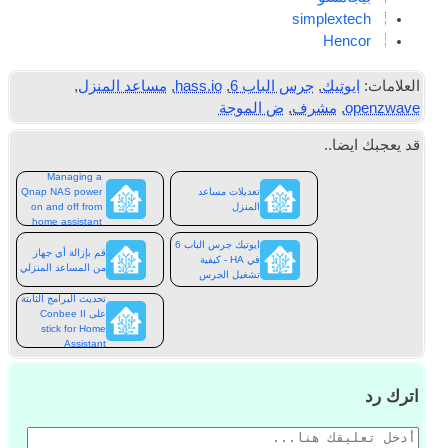
sim­plex­tech
Hen­cor
العلامات:
ايوتيك
,
جرس الباب 6
,
hass.io
,
مساعد المنزل
,
openzwave
,
مشرف
,
ض الموجة
قد يعجبك ايضا..
Managing a
تعديلات مساعد
Qnap NAS power
المنزل
on and off from
home assistant
ايوتيك جرس الباب 6
قم بإزالة أي جهاز
في HA - كيفية
من المساعد المنزلي
تشغيل الجرس
تحديث البرامج الثابتة
على Conbee II
stick for Home
Assistant
اترك رد