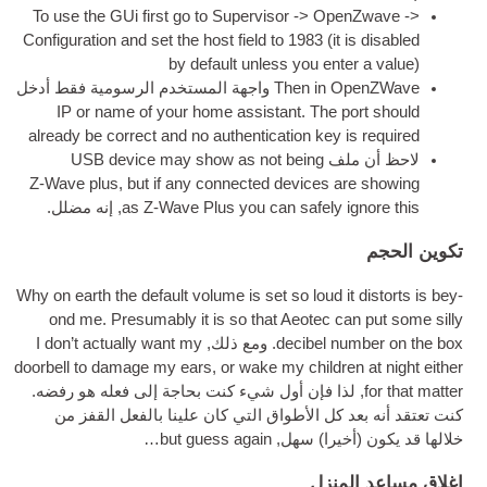
To use the GUi first go to Super­visor -
>
Open­Zwave -
>
Con­fig­ur­a­tion and set the host field to
1983 (
it is dis­abled
by default unless you enter a value
)
Then in Open­ZWave
واجهة المستخدم الرسومية
فقط أدخل
IP
or name of your home assist­ant
.
The port should
already be cor­rect and no authen­tic­a­tion key is required
لاحظ أن ملف
device may show as not being
USB
Z‑Wave plus
,
but if any con­nec­ted devices are show­ing
as Z‑Wave Plus you can safely ignore this
, إنه مضلل.
تكوين الحجم
Why on earth the default volume is set so loud it dis­torts is bey­
ond me
.
Pre­sum­ably it is so that Aeotec can put some silly
decibel num­ber on the box
. ومع ذلك,
I don’t actu­ally want my
door­bell to dam­age my ears
,
or wake my chil­dren at night either
for that mat­ter
, لذا فإن أول شيء كنت بحاجة إلى فعله هو رفضه.
كنت تعتقد أنه بعد كل الأطواق التي كان علينا بالفعل القفز من
خلالها قد يكون (أخيرا) سهل,
but guess again…
اغلاق مساعد المنزل