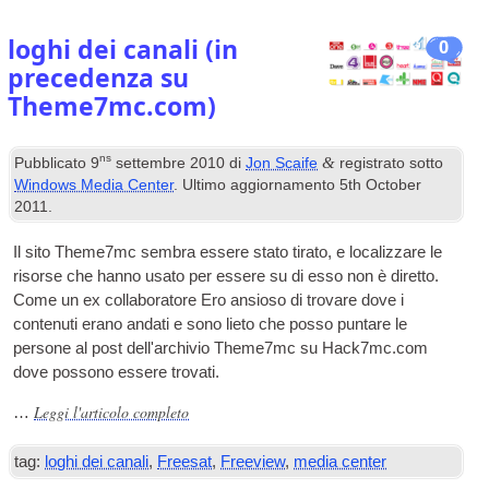
loghi dei canali (in
0
precedenza su
Theme7mc.com)
ns
&
Pubblicato
9
settembre 2010
di
Jon Scaife
registrato sotto
Windows Media Center
. Ultimo aggiornamento
5
th October
2011
.
Il sito Theme7mc sembra essere stato tirato, e localizzare le
risorse che hanno usato per essere su di esso non è diretto.
Come un ex collaboratore Ero ansioso di trovare dove i
contenuti erano andati e sono lieto che posso puntare le
persone al post dell'archivio Theme7mc su Hack7mc.com
dove possono essere trovati.
Leggi l'articolo completo
…
tag:
loghi dei canali
,
Freesat
,
Freeview
,
media center