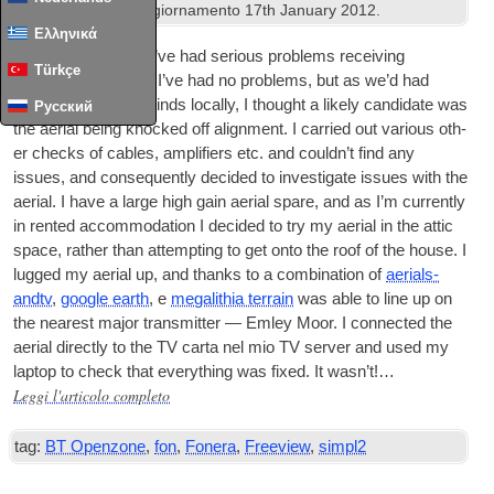
Freeview
. Ultimo aggiornamento
17
th January
2012
.
Ελληνικά
Per l'ultimo 3
days I’ve had ser­i­ous prob­lems receiv­ing
Türkçe
Freeview
.
Until now I’ve had no prob­lems
,
but as we’d had
some very strong winds loc­ally
,
I thought a likely can­did­ate was
Русский
the aer­i­al being knocked off align­ment
.
I car­ried out vari­ous oth­
er checks of cables
,
amp­li­fi­ers etc
.
and could­n’t find any
issues
,
and con­sequently decided to invest­ig­ate issues with the
aer­i­al
.
I have a large high gain aer­i­al spare
,
and as I’m cur­rently
in ren­ted accom­mod­a­tion I decided to try my aer­i­al in the attic
space
,
rather than attempt­ing to get onto the roof of the house
.
I
lugged my aer­i­al up
,
and thanks to a com­bin­a­tion of
aer­i­als­
andtv
,
google earth
, e
mega­lith­ia ter­rain
was able to line up on
the nearest major trans­mit­ter — Emley Moor
.
I con­nec­ted the
aer­i­al dir­ectly to the
TV
carta nel mio
TV
serv­er and used my
laptop to check that everything was fixed
.
It was­n’t
!…
Leggi l'articolo completo
tag:
BT Openzone
,
fon
,
Fonera
,
Freeview
,
simpl2