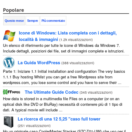
Popolare
Questo mese
Sempre
Più commentato
Icone di Windows: Lista completa con i dettagli,
località & immagini
(
1.2k visualizzazioni
)
Un elenco di riferimento per tutte le icone di Windows da Windows 7.
Include dettagli, posizioni dei file, set di immagini complete e istruzioni.
La Guida WordPress
(
388 visualizzazioni
)
Parte 1: Iniziare 1.1
Initial installation and configuration The very basics
1.1.1
Buy hosting Whilst you can get a free Wordpress site from
wordpress.com
,
you lose some control and you have to serve their
...
The Ultimate Guide Codec
(
345 visualizzazioni
)
How data is stored in a multimedia file Files on a computer
(
or on an
optical disk like DVD or BluRay
) necessità di contenere più di 1 tipo di
dati.
A typical movie will include
...
La ricerca di una 12 5,25 "caso full tower
(
251 visualizzazioni
)
Ho un originale caso CoolerMaster Stacker (STC-T01-UW) che uso per il