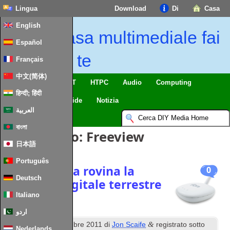
Lingua
Download
Di
Casa
English
Casa multimediale fai
Español
da te
Français
中文(简体)
Casa intelligente & IoT
HTPC
Audio
Computing
हिन्दी; हिंदी
Mobile
TV
Guide
Notizia
العربية
বাংলা
Tag Articolo:
Freeview
日本語
Português
Rotto Fonera rovina la
0
Deutsch
ricezione digitale terrestre
Italiano
اردو
st
&
Pubblicato
1
Dicembre 2011
di
Jon Scaife
registrato sotto
Nederlands