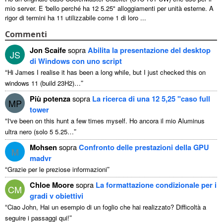
mio server. E 'bello perché ha 12 5.25" alloggiamenti per unità esterne. A
rigor di termini ha 11 utilizzabile come 1 di loro ...
Commenti
Jon Scaife
sopra
Abilita la presentazione del desktop
JS
di Windows con uno script
“
Hi James I realise it has been a long while
,
but I just checked this on
”
windows
11 (
build 23H2
)…
Più potenza
sopra
La ricerca di una 12 5,25 "caso full
MP
tower
“
I've been on this hunt a few times myself
. Ho ancora il mio Aluminus
”
ultra nero (solo 5 5.25…
Mohsen
sopra
Confronto delle prestazioni della GPU
M
madvr
“
”
Grazie per le preziose informazioni
Chloe Moore
sopra
La formattazione condizionale per i
CM
gradi v obiettivi
“
Ciao John, Hai un esempio di un foglio che hai realizzato? Difficoltà a
”
seguire i passaggi qui!