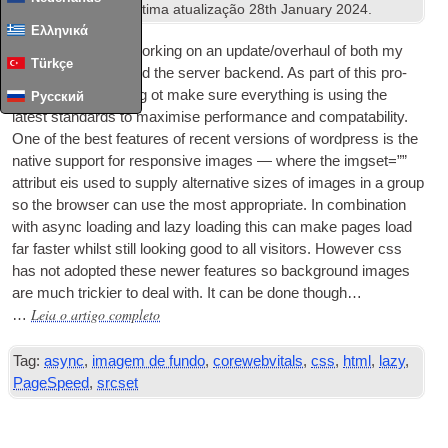
Tecnologias Web
. Ultima atualização
28
th January
2024
.
Ελληνικά
I’ve recently been work­ing on an update/overhaul of both my
Türkçe
vari­ous web­sites and the serv­er backend
.
As part of this pro­
cess I’ve been try­ing ot make sure everything is using the
Русский
latest stand­ards to max­im­ise per­form­ance and com­pat­ab­il­ity
.
One of the best fea­tures of recent ver­sions of word­press is the
nat­ive sup­port for respons­ive images — where the img­set=””
attribut eis used to sup­ply altern­at­ive sizes of images in a group
so the browser can use the most appro­pri­ate
.
In com­bin­a­tion
with async load­ing and lazy load­ing this can make pages load
far faster whilst still look­ing good to all vis­it­ors
.
How­ever css
has not adop­ted these new­er fea­tures so back­ground images
are much trick­i­er to deal with
.
It can be done though…
Leia o artigo completo
…
Tag:
async
,
imagem de fundo
,
corewebvitals
,
css
,
html
,
lazy
,
PageSpeed
,
srcset