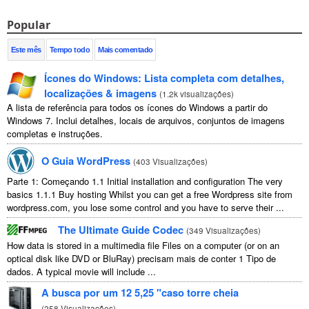
Popular
Este mês
Tempo todo
Mais comentado
Ícones do Windows: Lista completa com detalhes,
localizações & imagens
(
1.2k visualizações
)
A lista de referência para todos os ícones do Windows a partir do
Windows 7. Inclui detalhes, locais de arquivos, conjuntos de imagens
completas e instruções.
O Guia WordPress
(
403 Visualizações
)
Parte 1: Começando 1.1
Initial installation and configuration The very
basics
1.1.1
Buy hosting Whilst you can get a free Wordpress site from
wordpress.com
,
you lose some control and you have to serve their
...
The Ultimate Guide Codec
(
349 Visualizações
)
How data is stored in a multimedia file Files on a computer
(
or on an
optical disk like DVD or BluRay
) precisam mais de conter 1 Tipo de
dados.
A typical movie will include
...
A busca por um 12 5,25 "caso torre cheia
(
258 Visualizações
)