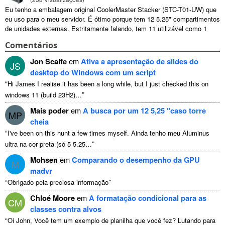
Eu tenho a embalagem original CoolerMaster Stacker (STC-T01-UW) que
eu uso para o meu servidor. É ótimo porque tem 12 5.25" compartimentos
de unidades externas. Estritamente falando, tem 11 utilizável como 1
deles ...
Comentários
Jon Scaife
em
Ativa a apresentação de slides do
JS
desktop do Windows com um script
“
Hi James I realise it has been a long while
,
but I just checked this on
”
windows
11 (
build 23H2
)…
Mais poder
em
A busca por um 12 5,25 "caso torre
MP
cheia
“
I've been on this hunt a few times myself
. Ainda tenho meu Aluminus
”
ultra na cor preta (só 5 5.25…
Mohsen
em
Comparando o desempenho da GPU
M
madvr
“
”
Obrigado pela preciosa informação
Chloé Moore
em
A formatação condicional para as
CM
classes contra alvos
“
Oi John, Você tem um exemplo de planilha que você fez? Lutando para