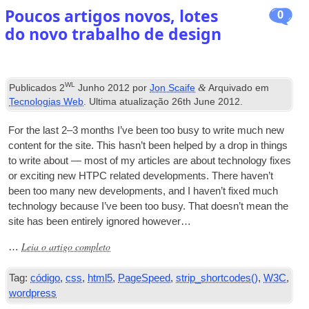
Poucos artigos novos, lotes
0
do novo trabalho de design
WL
&
Publicados
2
Junho 2012
por
Jon Scaife
Arquivado em
Tecnologias Web
. Ultima atualização
26
th June
2012
.
For the last 2–3 months I’ve been too busy to write much new
con­tent for the site. This has­n’t been helped by a drop in things
to write about — most of my art­icles are about tech­no­logy fixes
or excit­ing new
HTPC
related devel­op­ments. There haven’t
been too many new devel­op­ments
,
and I haven’t fixed much
tech­no­logy because I’ve been too busy. That does­n’t mean the
site has been entirely ignored however…
Leia o artigo completo
…
Tag:
código
,
css
,
html5
,
PageSpeed
,
strip_shortcodes()
,
W3C
,
wordpress