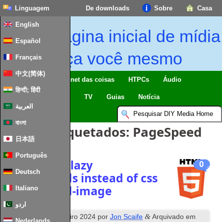
Linguagem
De downloads
Sobre
Casa
English
Página inicial de mídia
Español
faça você mesmo
Français
中文(简体)
Lar inteligente & Internet das coisas
HTPCs
Áudio
हिन्दी; हिंदी
Computing
Móvel
TV
Guias
Notícia
العربية
বাংলা
Artigos Etiquetados:
PageSpeed
日本語
Português
Responsive lazy
0
Deutsch
backgrounds instead of css
background-image
Italiano
اردو
º
&
Publicados
18
Janeiro 2024
por
Jon Scaife
Arquivado em
Nederlands