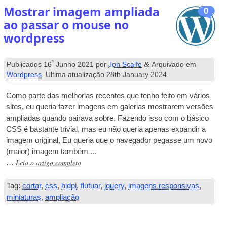
Mostrar imagem ampliada
0
ao passar o mouse no
wordpress
º
&
Publicados
16
Junho 2021
por
Jon Scaife
Arquivado em
Wordpress
. Ultima atualização
28
th January
2024
.
Como parte das melhorias recentes que tenho feito em vários
sites, eu queria fazer imagens em galerias mostrarem versões
ampliadas quando pairava sobre. Fazendo isso com o básico
CSS
é bastante trivial, mas eu não queria apenas expandir a
imagem original, Eu queria que o navegador pegasse um novo
(maior) imagem também ...
Leia o artigo completo
…
Tag:
cortar
,
css
,
hidpi
,
flutuar
,
jquery
,
imagens responsivas
,
miniaturas
,
ampliação