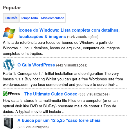
Popular
Este mês
Tempo todo
Mais comentado
Ícones do Windows: Lista completa com detalhes,
localizações & imagens
(
1.2k visualizações
)
A lista de referência para todos os ícones do Windows a partir do
Windows 7. Inclui detalhes, locais de arquivos, conjuntos de imagens
completas e instruções.
O Guia WordPress
(
442 Visualizações
)
Parte 1: Começando 1.1
Initial installation and configuration The very
basics
1.1.1
Buy hosting Whilst you can get a free Wordpress site from
wordpress.com
,
you lose some control and you have to serve their
...
The Ultimate Guide Codec
(
358 Visualizações
)
How data is stored in a multimedia file Files on a computer
(
or on an
optical disk like DVD or BluRay
) precisam mais de conter 1 Tipo de
dados.
A typical movie will include
...
A busca por um 12 5,25 "caso torre cheia
(
266 Visualizações
)