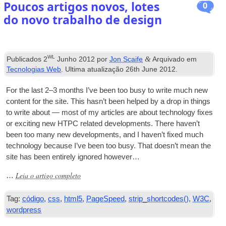
Poucos artigos novos, lotes
0
do novo trabalho de design
WL
&
Publicados
2
Junho 2012
por
Jon Scaife
Arquivado em
Tecnologias Web
. Ultima atualização
26
th June
2012
.
For the last 2–3 months I’ve been too busy to write much new
con­tent for the site. This has­n’t been helped by a drop in things
to write about — most of my art­icles are about tech­no­logy fixes
or excit­ing new
HTPC
related devel­op­ments. There haven’t
been too many new devel­op­ments
,
and I haven’t fixed much
tech­no­logy because I’ve been too busy. That does­n’t mean the
site has been entirely ignored however…
Leia o artigo completo
…
Tag:
código
,
css
,
html5
,
PageSpeed
,
strip_shortcodes()
,
W3C
,
wordpress