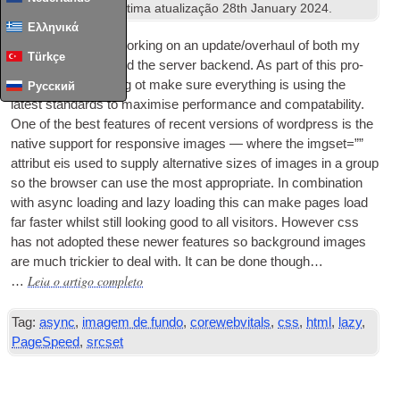
Tecnologias Web
. Ultima atualização
28
th January
2024
.
Ελληνικά
I’ve recently been work­ing on an update/overhaul of both my
Türkçe
vari­ous web­sites and the serv­er backend
.
As part of this pro­
cess I’ve been try­ing ot make sure everything is using the
Русский
latest stand­ards to max­im­ise per­form­ance and com­pat­ab­il­ity
.
One of the best fea­tures of recent ver­sions of word­press is the
nat­ive sup­port for respons­ive images — where the img­set=””
attribut eis used to sup­ply altern­at­ive sizes of images in a group
so the browser can use the most appro­pri­ate
.
In com­bin­a­tion
with async load­ing and lazy load­ing this can make pages load
far faster whilst still look­ing good to all vis­it­ors
.
How­ever css
has not adop­ted these new­er fea­tures so back­ground images
are much trick­i­er to deal with
.
It can be done though…
Leia o artigo completo
…
Tag:
async
,
imagem de fundo
,
corewebvitals
,
css
,
html
,
lazy
,
PageSpeed
,
srcset