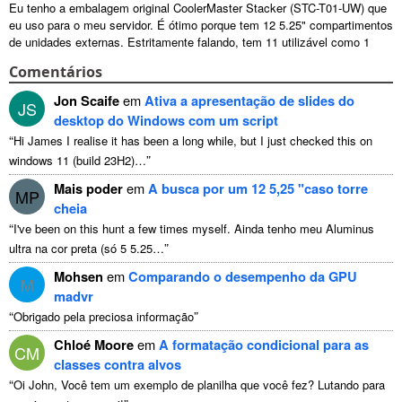
Eu tenho a embalagem original CoolerMaster Stacker (STC-T01-UW) que
eu uso para o meu servidor. É ótimo porque tem 12 5.25" compartimentos
de unidades externas. Estritamente falando, tem 11 utilizável como 1
deles ...
Comentários
Jon Scaife
em
Ativa a apresentação de slides do
JS
desktop do Windows com um script
“
Hi James I realise it has been a long while
,
but I just checked this on
”
windows
11 (
build 23H2
)…
Mais poder
em
A busca por um 12 5,25 "caso torre
MP
cheia
“
I've been on this hunt a few times myself
. Ainda tenho meu Aluminus
”
ultra na cor preta (só 5 5.25…
Mohsen
em
Comparando o desempenho da GPU
M
madvr
“
”
Obrigado pela preciosa informação
Chloé Moore
em
A formatação condicional para as
CM
classes contra alvos
“
Oi John, Você tem um exemplo de planilha que você fez? Lutando para