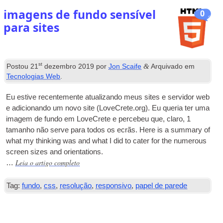
imagens de fundo sensível
0
para sites
st
&
Postou
21
dezembro 2019
por
Jon Scaife
Arquivado em
Tecnologias Web
.
Eu estive recentemente atualizando meus sites e servidor web
e adicionando um novo site (LoveCrete.org). Eu queria ter uma
imagem de fundo em LoveCrete e percebeu que, claro, 1
tamanho não serve para todos os ecrãs.
Here is a sum­mary of
what my think­ing was and what I did to cater for the numer­ous
screen sizes and orientations
.
Leia o artigo completo
…
Tag:
fundo
,
css
,
resolução
,
responsivo
,
papel de parede