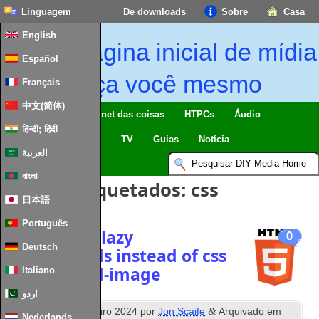
Linguagem
De downloads
Sobre
Casa
English
Página inicial de mídia
Español
faça você mesmo
Français
中文(简体)
Lar inteligente & Internet das coisas
HTPCs
Áudio
हिन्दी; हिंदी
Computing
Móvel
TV
Guias
Notícia
العربية
বাংলা
Artigos Etiquetados:
css
日本語
Português
Responsive lazy
0
Deutsch
backgrounds instead of css
background-image
Italiano
اردو
º
&
Publicados
18
Janeiro 2024
por
Jon Scaife
Arquivado em
Nederlands