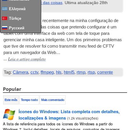
inteligente & Internet das coisas
. Ultima atualização
28
th
January
2024
.
Ελληνικά
Türkçe
Eu tenho trabalhado recentemente na minha configuração de
smarthome e uma das coisas que pretendo configurar é um
Русский
tablet com uma interface da web com tela de toque para
gerenciar minha casa inteligente. Um dos primeiros problemas
que tive de resolver foi como transmitir meu feed de CFTV
para um navegador da Web…
Leia o artigo completo
...
Tag:
Câmera
,
cctv
,
ffmpeg
,
hls
,
html5
,
rtmp
,
rtsp
,
corrente
Popular
Este mês
Tempo todo
Mais comentado
Ícones do Windows: Lista completa com detalhes,
localizações & imagens
(
1.2k visualizações
)
A lista de referência para todos os ícones do Windows a partir do
Windows 7. Inclui detalhes, locais de arquivos, conjuntos de imagens