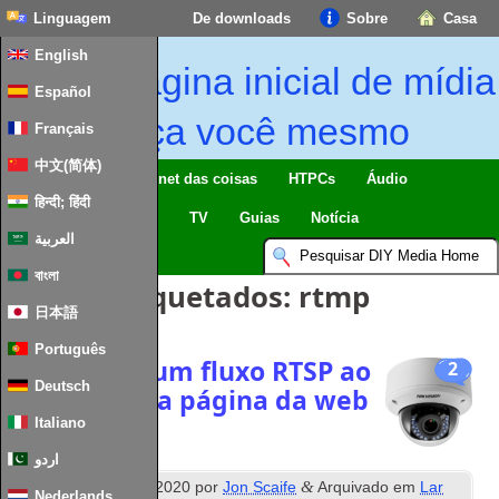
Linguagem
De downloads
Sobre
Casa
English
Página inicial de mídia
Español
faça você mesmo
Français
中文(简体)
Lar inteligente & Internet das coisas
HTPCs
Áudio
हिन्दी; हिंदी
Computing
Móvel
TV
Guias
Notícia
العربية
বাংলা
Artigos Etiquetados:
rtmp
日本語
Português
Incorporar um fluxo RTSP ao
2
Deutsch
vivo em uma página da web
Italiano
اردو
º
&
Publicados
6
Pode 2020
por
Jon Scaife
Arquivado em
Lar
Nederlands