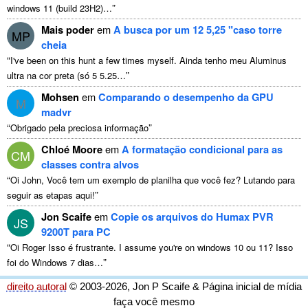
”
windows
11 (
build 23H2
)…
Mais poder
em
A busca por um 12 5,25 "caso torre
MP
cheia
“
I've been on this hunt a few times myself
. Ainda tenho meu Aluminus
”
ultra na cor preta (só 5 5.25…
Mohsen
em
Comparando o desempenho da GPU
M
madvr
“
”
Obrigado pela preciosa informação
Chloé Moore
em
A formatação condicional para as
CM
classes contra alvos
“
Oi John, Você tem um exemplo de planilha que você fez? Lutando para
”
seguir as etapas aqui!
Jon Scaife
em
Copie os arquivos do Humax PVR
JS
9200T para PC
“
Oi Roger Isso é frustrante.
I assume you're on windows
10 ou 11? Isso
”
foi do Windows 7 dias…
direito autoral
© 2003-2026, Jon P Scaife & Página inicial de mídia
faça você mesmo