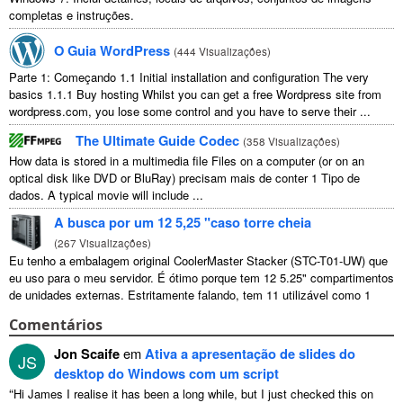
completas e instruções.
O Guia WordPress
(
444 Visualizações
)
Parte 1: Começando 1.1
Initial installation and configuration The very
basics
1.1.1
Buy hosting Whilst you can get a free Wordpress site from
wordpress.com
,
you lose some control and you have to serve their
...
The Ultimate Guide Codec
(
358 Visualizações
)
How data is stored in a multimedia file Files on a computer
(
or on an
optical disk like DVD or BluRay
) precisam mais de conter 1 Tipo de
dados.
A typical movie will include
...
A busca por um 12 5,25 "caso torre cheia
(
267 Visualizações
)
Eu tenho a embalagem original CoolerMaster Stacker (STC-T01-UW) que
eu uso para o meu servidor. É ótimo porque tem 12 5.25" compartimentos
de unidades externas. Estritamente falando, tem 11 utilizável como 1
deles ...
Comentários
Jon Scaife
em
Ativa a apresentação de slides do
JS
desktop do Windows com um script
“
Hi James I realise it has been a long while
,
but I just checked this on