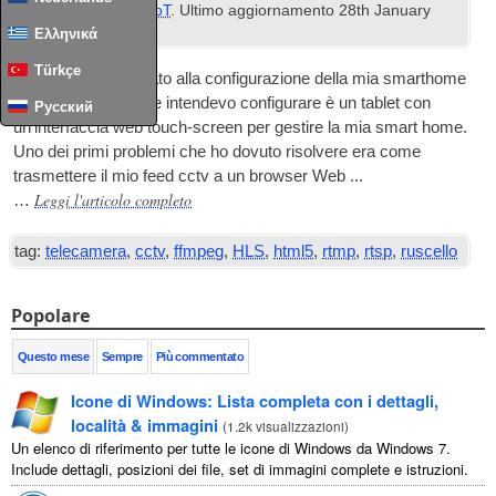
Casa intelligente & IoT
. Ultimo aggiornamento
28
th January
2024
.
Ελληνικά
Türkçe
Di recente ho lavorato alla configurazione della mia smarthome
e una delle cose che intendevo configurare è un tablet con
Русский
un'interfaccia web touch-screen per gestire la mia smart home.
Uno dei primi problemi che ho dovuto risolvere era come
trasmettere il mio feed cctv a un browser Web ...
Leggi l'articolo completo
…
tag:
telecamera
,
cctv
,
ffmpeg
,
HLS
,
html5
,
rtmp
,
rtsp
,
ruscello
Popolare
Questo mese
Sempre
Più commentato
Icone di Windows: Lista completa con i dettagli,
località & immagini
(
1.2k visualizzazioni
)
Un elenco di riferimento per tutte le icone di Windows da Windows 7.
Include dettagli, posizioni dei file, set di immagini complete e istruzioni.