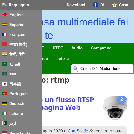
linguaggio
Download
Di
Casa
English
Casa multimediale fai
Español
da te
Français
中文(简体)
Casa intelligente & IoT
HTPC
Audio
Computing
हिन्दी; हिंदी
Mobile
TV
Guide
notizia
العربية
বাংলা
Tag Articolo:
rtmp
日本語
Português
Incorporare un flusso RTSP
2
Deutsch
live in una pagina Web
Italiano
اردو
questo
&
Pubblicato
6
Maggio 2020
di
Jon Scaife
registrato sotto
Nederlands