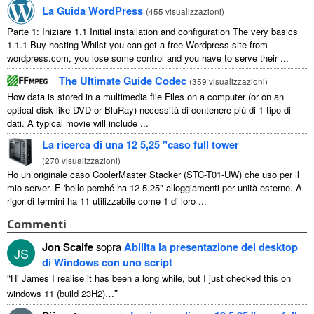
La Guida WordPress
(
455 visualizzazioni
)
Parte 1: Iniziare 1.1
Initial installation and configuration The very basics
1.1.1
Buy hosting Whilst you can get a free Wordpress site from
wordpress.com
,
you lose some control and you have to serve their
...
The Ultimate Guide Codec
(
359 visualizzazioni
)
How data is stored in a multimedia file Files on a computer
(
or on an
optical disk like DVD or BluRay
) necessità di contenere più di 1 tipo di
dati.
A typical movie will include
...
La ricerca di una 12 5,25 "caso full tower
(
270 visualizzazioni
)
Ho un originale caso CoolerMaster Stacker (STC-T01-UW) che uso per il
mio server. E 'bello perché ha 12 5.25" alloggiamenti per unità esterne. A
rigor di termini ha 11 utilizzabile come 1 di loro ...
Commenti
Jon Scaife
sopra
Abilita la presentazione del desktop
JS
di Windows con uno script
“
Hi James I realise it has been a long while
,
but I just checked this on
”
windows
11 (
build 23H2
)…