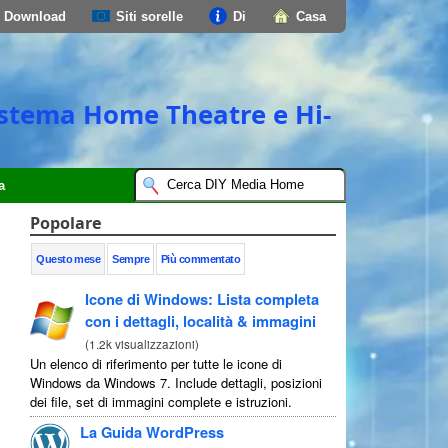
Download
Siti sorelle
Di
Casa
 sistema Home Theatre e Hi-
a
Popolare
Questo mese
Sempre
Più commentato
Icone di Windows: Lista completa
con i dettagli, località & immagini
(
1.2k visualizzazioni
)
Un elenco di riferimento per tutte le icone di
Windows da Windows 7. Include dettagli, posizioni
dei file, set di immagini complete e istruzioni.
La Guida WordPress