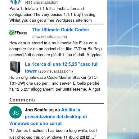
(
439 visualizzazioni
)
Parte 1: Iniziare 1.1
Initial installation and
configuration The very basics
1.1.1
Buy hosting
Whilst you can get a free Wordpress site from
wordpress.com
,
you lose some control and you
The Ultimate Guide Codec
have to serve their
...
(
354 visualizzazioni
)
How data is stored in a multimedia file Files on a
computer
(
or on an optical disk like DVD or BluRay
)
necessità di contenere più di 1 tipo di dati.
A typical
movie will include
...
La ricerca di una 12 5,25 "caso full
tower
(
265 visualizzazioni
)
Ho un originale caso CoolerMaster Stacker (STC-
T01-UW) che uso per il mio server. E 'bello perché
ha 12 5.25" alloggiamenti per unità esterne. A rigor
di termini ha 11 utilizzabile come 1 di loro ...
Commenti
Jon Scaife
sopra
Abilita la
JS
presentazione del desktop di
Windows con uno script
“
Hi James I realise it has been a long while
,
but I
”
just checked this on windows
11 (
build 23H2
)…