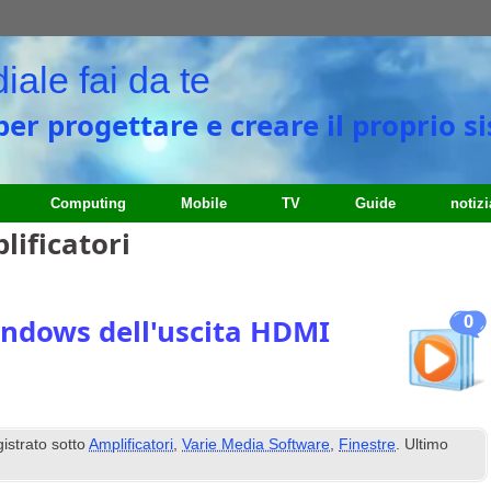
ale fai da te
o per progettare e creare il proprio
Computing
Mobile
TV
Guide
notizi
ificatori
0
indows dell'uscita HDMI
istrato sotto
Amplificatori
,
Varie Media Software
,
Finestre
. Ultimo