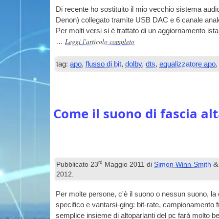
Di recente ho sostituito il mio vecchio sistema a
Denon) collegato tramite
USB
DAC
e 6 canale ana
Per molti versi si è trattato di un aggiornamento is
Leggi l'articolo completo
…
tag:
apo
,
flusso di bit
,
dolby
,
dts
,
equalizzatore apo
Come il suono di fascia al
rd
Pubblicato
23
Maggio 2011
di
Simon Winn-Smith
2012
.
Per molte persone, c'è il suono o nessun suono, la qua
specifico e vantarsi-ging: bit-rate, campionamento 
semplice insieme di altoparlanti del pc farà molto be