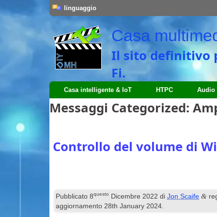
linguaggio
Casa multimedi
Il sito definitiv
Fi.
Casa intelligente & IoT
HTPC
Audio
Messaggi Categorized:
Ampl
Controllo del volume di W
questo
&
Pubblicato
8
Dicembre 2022
di
Jon Scaife
reg
aggiornamento
28
th January
2024
.