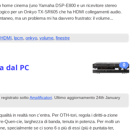
udio home cinema (uno Yamaha DSP-E800 e un ricevitore stereo
logico per un Onkyo TX-SR605 che ha
HDMI
collegamenti audio.
tantaneo, ma un problema mi ha davvero frustrato: il volume...
,
HDMI
,
lpcm
,
onkyo
,
volume
,
finestre
0
ta dal PC
&
registrato sotto
Amplificatori
. Ultimo aggiornamento
24
th January
lità in realtà non c'entra. Per OTH-tori, regola i diritti-a-zione
fre-Quen-cie, larghezza di banda, tenuta in potenza. Per molti un
ne, specialmente se ci sono 6 o più di essi (più è puntata-ter,