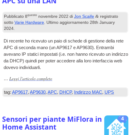
APC su una LAN
questo
&
Pubblicato
8
novembre 2022
di
Jon Scaife
registrato
sotto
Varie Hardware
. Ultimo aggiornamento
28
th January
2024
.
Di recente ho ricevuto un paio di schede di gestione della rete
APC di seconda mano (un AP9617 e AP9630). Entrambi
avevano IP statici impostati (i.e. non hanno ricevuto un indirizzo
da DHCP) quindi per poter accedere alla loro interfaccia web
dovevo individuarli.
Leggi l'articolo completo
…
tag:
AP9617
,
AP9630
,
APC
,
DHCP
,
Indirizzo MAC
,
UPS
Sensori per piante MiFlora in
4
Home Assistant