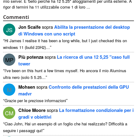
mio server. E 'bello perché ha 12 5.25" alloggiamenti per unità esterne. A
rigor di termini ha 11 utilizzabile come 1 di loro ...
Commenti
Jon Scaife
sopra
Abilita la presentazione del desktop
JS
di Windows con uno script
“
Hi James I realise it has been a long while
,
but I just checked this on
”
windows
11 (
build 23H2
)…
Più potenza
sopra
La ricerca di una 12 5,25 "caso full
MP
tower
“
I've been on this hunt a few times myself
. Ho ancora il mio Aluminus
”
ultra nero (solo 5 5.25…
Mohsen
sopra
Confronto delle prestazioni della GPU
M
madvr
“
”
Grazie per le preziose informazioni
Chloe Moore
sopra
La formattazione condizionale per i
CM
gradi v obiettivi
“
Ciao John, Hai un esempio di un foglio che hai realizzato? Difficoltà a
”
seguire i passaggi qui!