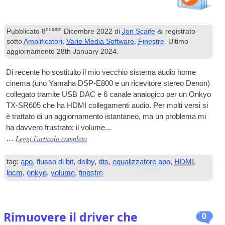
questo
&
Pubblicato
8
Dicembre 2022
di
Jon Scaife
registrato
sotto
Amplificatori
,
Varie Media Software
,
Finestre
. Ultimo
aggiornamento
28
th January
2024
.
Di recente ho sostituito il mio vecchio sistema audio home
cinema (uno Yamaha DSP-E800 e un ricevitore stereo Denon)
collegato tramite
USB
DAC
e 6 canale analogico per un Onkyo
TX-SR605 che ha
HDMI
collegamenti audio. Per molti versi si
è trattato di un aggiornamento istantaneo, ma un problema mi
ha davvero frustrato: il volume...
Leggi l'articolo completo
…
tag:
apo
,
flusso di bit
,
dolby
,
dts
,
equalizzatore apo
,
HDMI
,
lpcm
,
onkyo
,
volume
,
finestre
Rimuovere il driver che
0