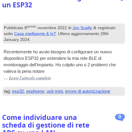
un ESP32
questo
&
Pubblicato
8
novembre 2022
di
Jon Scaife
registrato
sotto
Casa intelligente & IoT
. Ultimo aggiornamento
28
th
January
2024
.
Recentemente ho avuto bisogno di configurare un nuovo
dispositivo ESP32 per estendere la mia rete BLE di
monitoraggio dell'impianto. Ho colpito uno o 2 problemi che
valeva la pena notare
Leggi l'articolo completo
…
tag:
esp32
,
esphome
,
usb mini
,
errore di autorizzazione
Come individuare una
0
scheda di gestione di rete