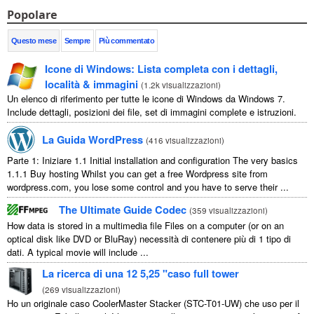
Popolare
Questo mese
Sempre
Più commentato
Icone di Windows: Lista completa con i dettagli,
località & immagini
(
1.2k visualizzazioni
)
Un elenco di riferimento per tutte le icone di Windows da Windows 7.
Include dettagli, posizioni dei file, set di immagini complete e istruzioni.
La Guida WordPress
(
416 visualizzazioni
)
Parte 1: Iniziare 1.1
Initial installation and configuration The very basics
1.1.1
Buy hosting Whilst you can get a free Wordpress site from
wordpress.com
,
you lose some control and you have to serve their
...
The Ultimate Guide Codec
(
359 visualizzazioni
)
How data is stored in a multimedia file Files on a computer
(
or on an
optical disk like DVD or BluRay
) necessità di contenere più di 1 tipo di
dati.
A typical movie will include
...
La ricerca di una 12 5,25 "caso full tower
(
269 visualizzazioni
)
Ho un originale caso CoolerMaster Stacker (STC-T01-UW) che uso per il