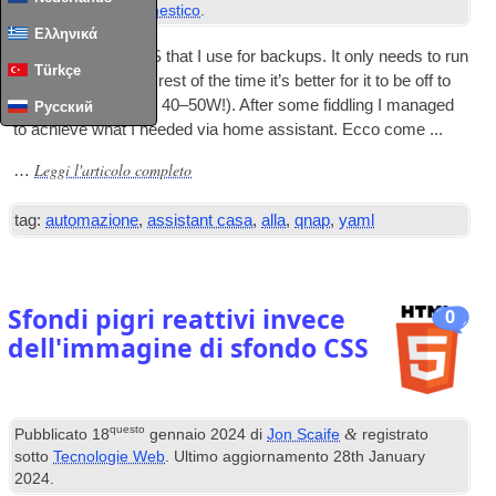
sotto
Assistente domestico
.
Ελληνικά
I have a QNAP NAS that I use for backups
.
It only needs to run
Türkçe
once a week so the rest of the time it’s bet­ter for it to be off to
save power
(
around 40–50W
!).
After some fid­dling I man­aged
Русский
to achieve what I needed via home assist­ant
. Ecco come ...
Leggi l'articolo completo
…
tag:
automazione
,
assistant casa
,
alla
,
qnap
,
yaml
Sfondi pigri reattivi invece
0
dell'immagine di sfondo CSS
questo
&
Pubblicato
18
gennaio 2024
di
Jon Scaife
registrato
sotto
Tecnologie Web
. Ultimo aggiornamento
28
th January
2024
.