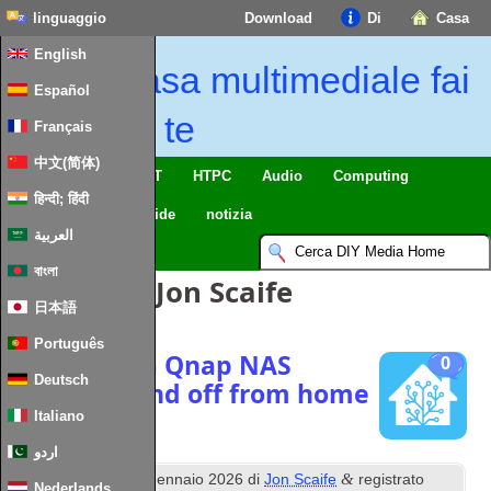
linguaggio
Download
Di
Casa
English
Casa multimediale fai
Español
da te
Français
中文(简体)
Casa intelligente & IoT
HTPC
Audio
Computing
हिन्दी; हिंदी
Mobile
TV
Guide
notizia
العربية
বাংলা
Articoli Di:
Jon Scaife
日本語
Português
Managing a Qnap NAS
0
Deutsch
power on and off from home
assistant
Italiano
اردو
questo
&
Pubblicato
20
gennaio 2026
di
Jon Scaife
registrato
Nederlands