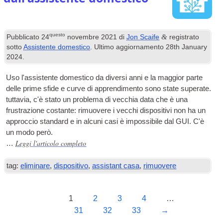
questo
&
Pubblicato
24
novembre 2021
di
Jon Scaife
registrato
sotto
Assistente domestico
. Ultimo aggiornamento
28
th January
2024
.
Uso l'assistente domestico da diversi anni e la maggior parte
delle prime sfide e curve di apprendimento sono state superate.
tuttavia, c'è stato un problema di vecchia data che è una
frustrazione costante: rimuovere i vecchi dispositivi non ha un
approccio standard e in alcuni casi è impossibile dal
GUI
. C'è
un modo però.
Leggi l'articolo completo
…
tag:
eliminare
,
dispositivo
,
assistant casa
,
rimuovere
1
2
3
4
…
31
32
33
→