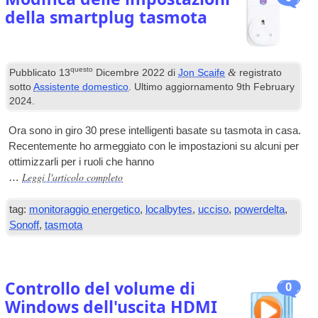
della smartplug tasmota
questo
&
Pubblicato
13
Dicembre 2022
di
Jon Scaife
registrato
sotto
Assistente domestico
. Ultimo aggiornamento
9
th February
2024
.
Ora sono in giro 30 prese intelligenti basate su tasmota in casa.
Recentemente ho armeggiato con le impostazioni su alcuni per
ottimizzarli per i ruoli che hanno
Leggi l'articolo completo
…
tag:
monitoraggio energetico
,
localbytes
,
ucciso
,
powerdelta
,
Sonoff
,
tasmota
Controllo del volume di
0
Windows dell'uscita HDMI