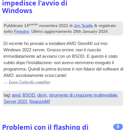
impedisce l'avvio di
Windows
questo
&
Pubblicato
14
novembre 2022
di
Jon Scaife
registrato
sotto
Finestre
. Ultimo aggiornamento
28
th January
2024
.
Di recente ho provato a installare AMD StoreMI sul mio
Windows 2022 server. Grosso errore: non è riuscito
immediatamente ad avviarsi con un BSOD. E questo è stato
subito dopo l'installazione: non avevo nemmeno eseguito il
programma. Quindi la prima lezione è non fidarsi del software di
AMD: assolutamente scioccante!
Leggi l'articolo completo
…
tag:
amd
,
BSOD
,
dism
,
strumento di creazione multimediale
,
Server 2022
,
NegozioMI
Problemi con il flashing di
0