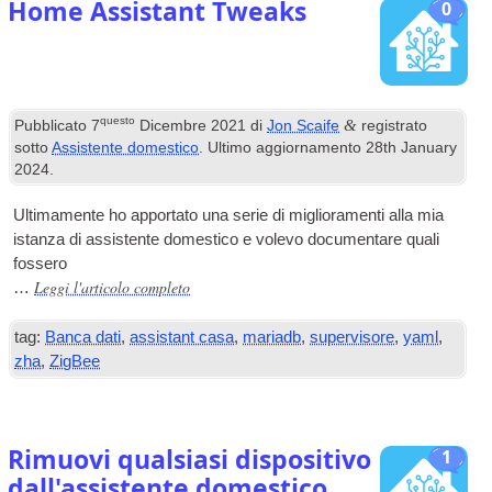
Home Assistant Tweaks
0
questo
&
Pubblicato
7
Dicembre 2021
di
Jon Scaife
registrato
sotto
Assistente domestico
. Ultimo aggiornamento
28
th January
2024
.
Ultimamente ho apportato una serie di miglioramenti alla mia
istanza di assistente domestico e volevo documentare quali
fossero
Leggi l'articolo completo
…
tag:
Banca dati
,
assistant casa
,
mariadb
,
supervisore
,
yaml
,
zha
,
ZigBee
Rimuovi qualsiasi dispositivo
1
dall'assistente domestico