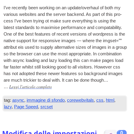
I’ve recently been work­ing on an update/overhaul of both my
vari­ous web­sites and the serv­er backend
.
As part of this pro­
cess I’ve been try­ing ot make sure everything is using the
latest stand­ards to max­im­ise per­form­ance and com­pat­ab­il­ity
.
One of the best fea­tures of recent ver­sions of word­press is the
nat­ive sup­port for respons­ive images — where the img­set=””
attribut eis used to sup­ply altern­at­ive sizes of images in a group
so the browser can use the most appro­pri­ate
.
In com­bin­a­tion
with async load­ing and lazy load­ing this can make pages load
far faster whilst still look­ing good to all vis­it­ors
.
How­ever css
has not adop­ted these new­er fea­tures so back­ground images
are much trick­i­er to deal with
.
It can be done though…
Leggi l'articolo completo
…
tag:
async
,
immagine di sfondo
,
corewebvitals
,
css
,
html
,
lazy
,
Page Speed
,
srcset
Modifica delle impostazioni
0