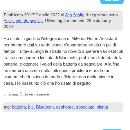
questo
&
Pubblicato
20
aprile 2022
di
Jon Scaife
registrato sotto
Assistente domestico
. Ultimo aggiornamento
28
th January
2024
.
Ho citato in giudizio l'integrazione di MiFlora Home Assistant
per ottenere dati su varie piante d'appartamento da un po' di
tempo. Tuttavia lungo la strada ho dovuto superare vari ostacoli
tra cui una gamma limitata di Bluetooth, problemi di durata della
batteria, e ottenere i valori della batteria da segnalare. Alla fine
mi sembra di aver risolto tutti questi problemi e ora ho un
sistema che funziona in modo affidabile con molte piante in
casa. Ho riassunto ciò che ho usato di seguito.
Leggi l'articolo completo
…
tag:
batteria
,
ble
,
Bluetooth
,
esphome
,
sbocciato
,
pianta