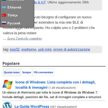
sotto
Casa intelligente & IoT
. Ultimo aggiornamento
28
th
January
2024
.
Ελληνικά
Türkçe
Recentemente ho avuto bisogno di configurare un nuovo
dispositivo ESP32 per estendere la mia rete BLE di
Русский
monitoraggio dell'impianto. Ho colpito uno o 2 problemi che
valeva la pena notare
Leggi l'articolo completo
…
tag:
esp32
,
esphome
,
usb mini
,
errore di autorizzazione
Popolare
Questo mese
Sempre
Più commentato
Icone di Windows: Lista completa con i dettagli,
località & immagini
(
1.2k visualizzazioni
)
Un elenco di riferimento per tutte le icone di Windows da Windows 7.
Include dettagli, posizioni dei file, set di immagini complete e istruzioni.
La Guida WordPress
(
457 visualizzazioni
)