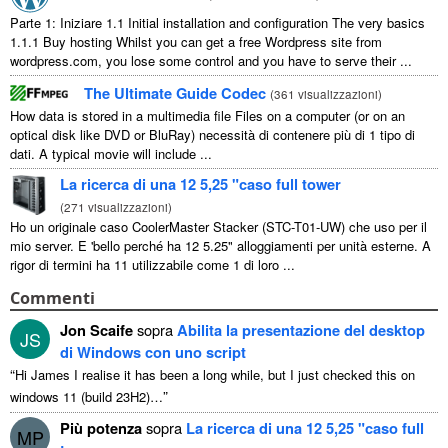
Parte 1: Iniziare 1.1
Initial installation and configuration The very basics
1.1.1
Buy hosting Whilst you can get a free Wordpress site from
wordpress.com
,
you lose some control and you have to serve their
...
The Ultimate Guide Codec
(
361 visualizzazioni
)
How data is stored in a multimedia file Files on a computer
(
or on an
optical disk like DVD or BluRay
) necessità di contenere più di 1 tipo di
dati.
A typical movie will include
...
La ricerca di una 12 5,25 "caso full tower
(
271 visualizzazioni
)
Ho un originale caso CoolerMaster Stacker (STC-T01-UW) che uso per il
mio server. E 'bello perché ha 12 5.25" alloggiamenti per unità esterne. A
rigor di termini ha 11 utilizzabile come 1 di loro ...
Commenti
Jon Scaife
sopra
Abilita la presentazione del desktop
JS
di Windows con uno script
“
Hi James I realise it has been a long while
,
but I just checked this on
”
windows
11 (
build 23H2
)…
Più potenza
sopra
La ricerca di una 12 5,25 "caso full
MP