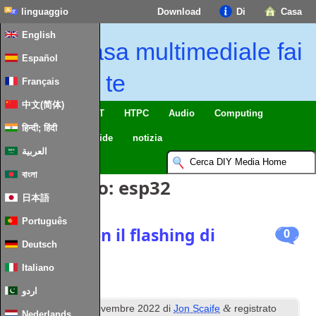
linguaggio
Download
Di
Casa
English
Casa multimediale fai
Español
da te
Français
中文(简体)
Casa intelligente & IoT
HTPC
Audio
Computing
हिन्दी; हिंदी
Mobile
TV
Guide
notizia
العربية
বাংলা
Tag Articolo:
esp32
日本語
Português
Problemi con il flashing di
0
Deutsch
un ESP32
Italiano
اردو
questo
&
Pubblicato
8
novembre 2022
di
Jon Scaife
registrato
Nederlands