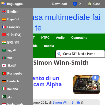
linguaggio
Download
Di
Casa
English
Casa multimediale fai
Español
da te
Français
中文(简体)
Casa intelligente & IoT
HTPC
Audio
Computing
हिन्दी; हिंदी
Mobile
TV
Guide
notizia
العربية
বাংলা
Articoli Di:
Simon Winn-Smith
日本語
Português
Aggiornamento di un
5
Deutsch
originale Arcam Alpha
Italiano
اردو
questo
&
Pubblicato
9
giugno 2011
di
Simon Winn-Smith
Nederlands