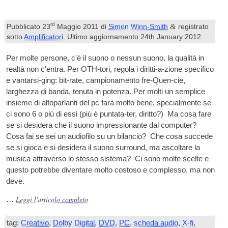
rd
&
Pubblicato
23
Maggio 2011
di
Simon Winn-Smith
registrato
sotto
Amplificatori
. Ultimo aggiornamento
24
th January
2012
.
Per molte persone, c'è il suono o nessun suono, la qualità in
realtà non c'entra. Per OTH-tori, regola i diritti-a-zione specifico
e vantarsi-ging: bit-rate, campionamento fre-Quen-cie,
larghezza di banda, tenuta in potenza. Per molti un semplice
insieme di altoparlanti del pc farà molto bene, specialmente se
ci sono 6 o più di essi (più è puntata-ter, diritto?) Ma cosa fare
se si desidera che il suono impressionante dal computer?
Cosa fai se sei un audiofilo su un bilancio? Che cosa succede
se si gioca e si desidera il suono surround, ma ascoltare la
musica attraverso lo stesso sistema? Ci sono molte scelte e
questo potrebbe diventare molto costoso e complesso, ma non
deve.
Leggi l'articolo completo
…
tag:
Creativo
,
Dolby Digital
,
DVD
,
PC
,
scheda audio
,
X-fi
,