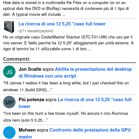
How data is stored in a multimedia file Files on a computer
(
or on an
optical disk like DVD or BluRay
) necessità di contenere più di 1 tipo di
dati.
A typical movie will include
...
La ricerca di una 12 5,25 "caso full tower
(
271 visualizzazioni
)
Ho un originale caso CoolerMaster Stacker (STC-T01-UW) che uso per il
mio server. E 'bello perché ha 12 5.25" alloggiamenti per unità esterne. A
rigor di termini ha 11 utilizzabile come 1 di loro ...
Commenti
Jon Scaife
sopra
Abilita la presentazione del desktop
JS
di Windows con uno script
“
Hi James I realise it has been a long while
,
but I just checked this on
”
windows
11 (
build 23H2
)…
Più potenza
sopra
La ricerca di una 12 5,25 "caso full
MP
tower
“
I've been on this hunt a few times myself
. Ho ancora il mio Aluminus
”
ultra nero (solo 5 5.25…
Mohsen
sopra
Confronto delle prestazioni della GPU
M
madvr