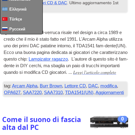
registrato sotto
Lettori CD & DAC
. Ultimo aggiornamento
1
st
February
2024
.
Ελληνικά
Türkçe
Back-terra
Русский
Questo vecchio Stal-verruca risale nel design a circa 1989 e
credo che il mio è stato fatto nel 1991. L'Arcam Alpha utilizza
uno dei primi
DAC
patatine intorno, il TDA1541 fam-dente(UN).
Ecco una buona pagina dedicata ai giocatori che caratterizzano
questo chip:
Lampizator ragazzo
. L'autore di questo sito è fam-
dente in
DIY
cerchi, ma sbaglia un paio di trucchi importanti
Leggi l'articolo completo
quando si modifica
CD
giocatori. ...
tag:
Arcam Alpha
,
Burr Brown
,
Lettore CD
,
DAC
,
modifica
,
OPA627
,
SAA7220
,
SAA7310
,
TDA1541(UN)
,
Aggiornamenti
Come il suono di fascia
0
alta dal PC