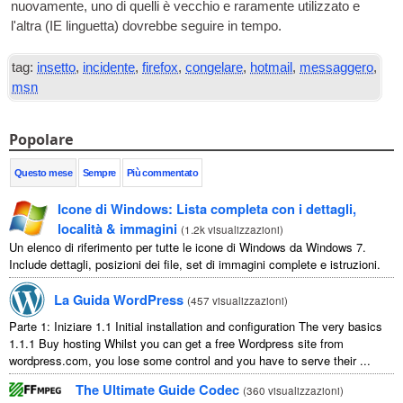
nuovamente, uno di quelli è vecchio e raramente utilizzato e
l'altra (
IE
linguetta) dovrebbe seguire in tempo.
tag:
insetto
,
incidente
,
firefox
,
congelare
,
hotmail
,
messaggero
,
msn
Popolare
Questo mese
Sempre
Più commentato
Icone di Windows: Lista completa con i dettagli,
località & immagini
(
1.2k visualizzazioni
)
Un elenco di riferimento per tutte le icone di Windows da Windows 7.
Include dettagli, posizioni dei file, set di immagini complete e istruzioni.
La Guida WordPress
(
457 visualizzazioni
)
Parte 1: Iniziare 1.1
Initial installation and configuration The very basics
1.1.1
Buy hosting Whilst you can get a free Wordpress site from
wordpress.com
,
you lose some control and you have to serve their
...
The Ultimate Guide Codec
(
360 visualizzazioni
)