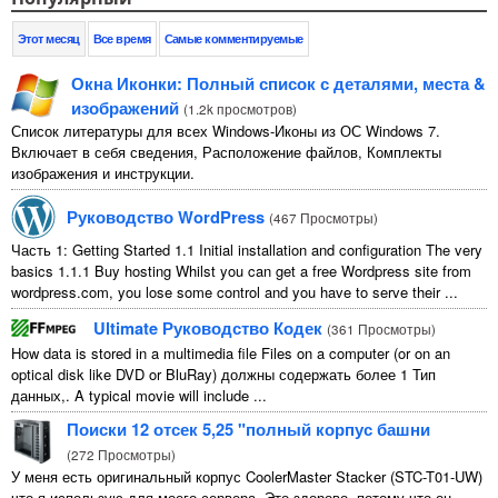
Этот месяц
Все время
Самые комментируемые
Окна Иконки: Полный список с деталями, места &
изображений
(
1.2k просмотров
)
Список литературы для всех Windows-Иконы из ОС Windows 7.
Включает в себя сведения, Расположение файлов, Комплекты
изображения и инструкции.
Руководство WordPress
(
467 Просмотры
)
Часть 1:
Getting Started
1.1
Initial installation and configuration The very
basics
1.1.1
Buy hosting Whilst you can get a free Wordpress site from
wordpress.com
,
you lose some control and you have to serve their
...
Ultimate Руководство Кодек
(
361 Просмотры
)
How data is stored in a multimedia file Files on a computer
(
or on an
optical disk like DVD or BluRay
) должны содержать более 1 Тип
данных,.
A typical movie will include
...
Поиски 12 отсек 5,25 "полный корпус башни
(
272 Просмотры
)
У меня есть оригинальный корпус CoolerMaster Stacker (STC-T01-UW)
что я использую для моего сервера. Это здорово, потому что он