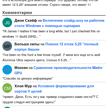
имеет 12 5.25" внешние отсеки. Строго говоря, это имеет 11
непригодны для использования 1 из них ...
Комментарии
Джон Скейф
на
Включение слайд-шоу на рабочем
JS
столе Windows с помощью сценария
“
Hi James I realise it has been a long while
,
but I just checked this on
”
windows
11 (
build 23H2
)…
Больше силы
на
Поиски 12 отсек 5,25 "полный
MP
корпус башни
“
I've been on this hunt a few times myself
. У меня все еще есть мой
”
Aluminus Ultra черного цвета. (только 5 5.25…
Мохсен
на
Сравнение производительности Madvr
M
GPU
“
”
Спасибо за ценную информацию
Хлоя Мур
на
Условное форматирование для
CM
сортов V целей
“
привет, Джон, Есть ли у вас пример созданного вами листа?? С
”
трудом следуя инструкциям здесь!