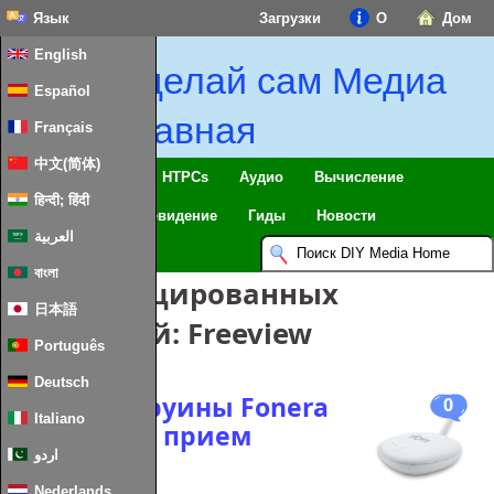
Язык
Загрузки
О
Дом
English
Сделай сам Медиа
Español
Главная
Français
中文(简体)
Умный дом & IoT
HTPCs
Аудио
Вычисление
हिन्दी; हिंदी
Мобильный
Телевидение
Гиды
Новости
العربية
বাংলা
Классифицированных
日本語
сообщений:
Freeview
Português
Deutsch
Разбитые руины Fonera
0
Italiano
испортили прием
Freeview
اردو
Nederlands