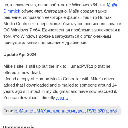
но, к сожалению, он не работает с Windows x64, как
Майк
Dimmick
объясняет. благодарно, Майк создал также
решение, исправляя некоторые файлы, так что Humax
Media Controller теперь может быть успешно использован в
ОС Windows 7 x64. Единственная проблема заключается в
том, что Windows должна загружаться с отключенным
принудительным подписанием драйверов..
Update Apr 2024
Mike’s site is still up but the link to HumaxPVR.zip that he
offered is now dead
.
I found a copy of Humax Media Con­trol­ler with Mike’s driver
added that I down­loaded and e‑mailed to someone around
14
years ago still intact in my old gmail and have now res­cued it
.
You can down­load it dir­ectly
здесь
Теги:
HuMax
,
HUMAX контроллер медиа-
,
PVR-9200t
,
x64
Популярный