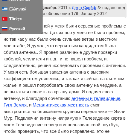
ул.
&
Опубликовано
1
Декабрь 2011
к
Джон Скейф
подано под
Ελληνικά
Freeview
. Последнее обновление
17
th January
2012
.
Türkçe
Для последней 3 дней у меня были серьезные проблемы с
Русский
получением Freeview. До сих пор у меня не было проблем,
но так как у нас были очень сильные ветры в местном
масштабе, Я думал, что вероятным кандидатом была
сбитая антенна.. Я провел различные другие проверки
кабелей, усилители и т. д.. и не нашел проблем, и,
следовательно, решил исследовать проблемы с антенной.
У меня есть большая запасная антенна с высоким
коэффициентом усиления., и так как я сейчас на съемном
жилье, я решил попробовать свою антенну на чердаке, а
не пытаться попасть на крышу дома. Я поднял свою
антенну, и благодаря сочетанию
антенны и телевидение
,
Гугл Земля
, и
Мегалитическая местность
смог
выстроиться на ближайшем крупном передатчике — Эмли
Мур. Подключил антенну напрямую к
Телевидение
карта в
моем
Телевидение
сервер и использовал свой ноутбук,
чтобы проверить, что все было исправлено. это не