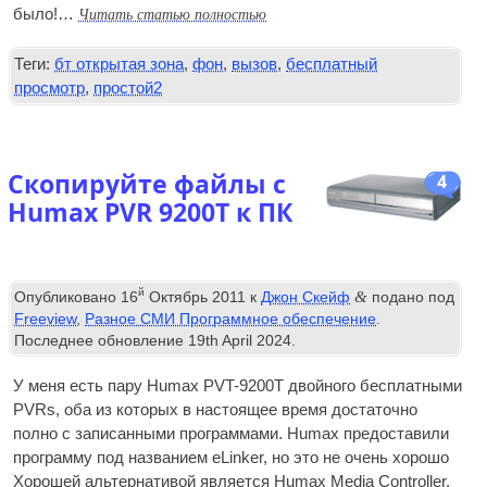
Читать статью полностью
было!…
Теги:
бт открытая зона
,
фон
,
вызов
,
бесплатный
просмотр
,
простой2
Скопируйте файлы с
4
Humax PVR 9200T к ПК
й
&
Опубликовано
16
Октябрь 2011
к
Джон Скейф
подано под
Freeview
,
Разное СМИ Программное обеспечение
.
Последнее обновление
19
th April
2024
.
У меня есть пару Humax PVT-9200T двойного бесплатными
PVRs, оба из которых в настоящее время достаточно
полно с записанными программами. Humax предоставили
программу под названием eLinker, но это не очень хорошо
Хорошей альтернативой является Humax Media Controller,