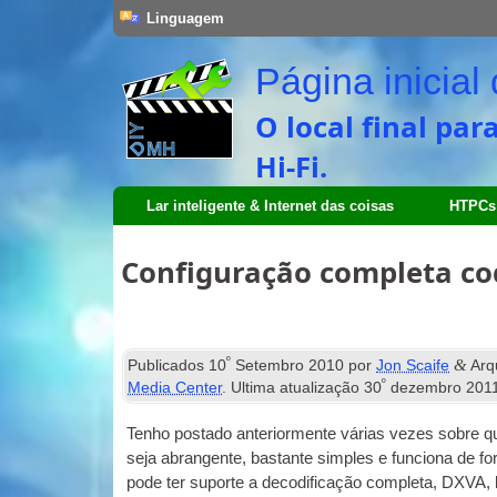
Linguagem
Página inicia
O local final pa
Hi-Fi.
Lar inteligente & Internet das coisas
HTPCs
Configuração completa c
º
&
Publicados
10
Setembro 2010
por
Jon Scaife
Arq
º
Media Center
. Ultima atualização
30
dezembro 201
Tenho postado anteriormente várias vezes sobre 
seja abrangente, bastante simples e funciona de fo
pode ter suporte a decodificação completa,
DXVA
,