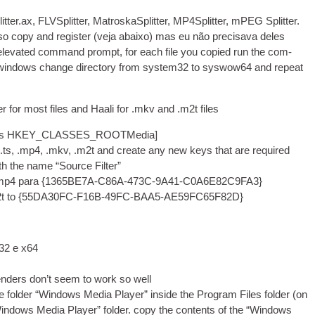
litter.ax,
FLVS­plit­ter
,
MatroskaS­plit­ter
, MP4Splitter, mPEG Splitter.
also copy and register
(veja abaixo) mas eu não precisava deles
elev­ated com­mand prompt
,
for each file you copied run the com­
4 win­dows change dir­ect­ory from system32 to syswow64 and repeat
­ter for most files and Haali for .mkv and .m2t files
nsions HKEY_CLASSES_ROOTMedia]
ts, .mp4, .mkv, .
m2t and cre­ate any new keys that are required
ith the name “Source Filter”
e .mp4 para {1365BE7A-C86A-473C-9A41-C0A6E82C9FA3}
t to
{55DA30FC-F16B-49FC-BAA5-AE59FC65F82D}
32 e x64
enders don’t seem to work so well
e folder “Win­dows Media Play­er” inside the Pro­gram Files folder
(
on
in­dows Media Play­er” folder. copy the con­tents of the “Win­dows