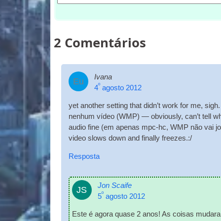
2
Comentários
Ivana
Eu
º
4
agosto 2012
yet anoth­er set­ting that did­n’t work for me
,
sigh.
nenhum vídeo (WMP)
— obvi­ously
,
can­’t tell 
audio fine
(em apenas mpc-hc, WMP não vai jo
video slows down and finally freezes.
:/
Resposta
Jon Scaife
JS
º
5
agosto 2012
Este é agora quase 2 anos! As coisas mudar