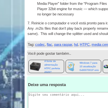
Media Play­er” folder from the “Pro­gram Files
Play­er 32bit engine for music — which sup­port
no longer be necessary
7. Reinicie o computador e você está pronto para ir
Any .m2ts files that don’t play back prop­erly rename
same
).
This will change the split­ter used and sho
Tag:
codec
,
flac
,
para raspar
,
hd
,
HTPC
,
media cen
Você pode gostar também..
A fonte de
Windows 7 para
alimentação
10 atualização
HTPC perfeita
0x8007001F erro
2020?
Deixe uma resposta