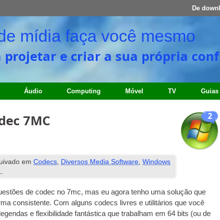
De down
l de mídia faça você mesmo
ra projetar e criar a sua própria c
Áudio
Computing
Móvel
TV
Guias
2
odec 7MC
uivado em
Codecs
,
Diversos Media Software
,
Windows
1
.
questões de codec no 7mc, mas eu agora tenho uma solução que
rma consistente. Com alguns codecs livres e utilitários que você
 legendas e flexibilidade fantástica que trabalham em 64 bits (ou de