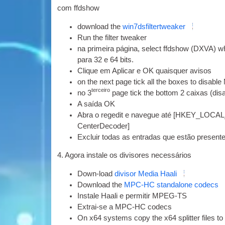
com ffdshow
down­load the
win7dsfiltertweaker
Run the fil­ter tweaker
na primeira página,
select ffd­show
(
DXVA
)
wh
para 32 e 64 bits.
Clique em Aplicar e OK quaisquer avisos
on the next page tick all the boxes to dis­abl
terceiro
no 3
page tick the bot­tom
2 caixas (
dis
A saída OK
Abra o regedit e navegue até [HKEY_LO
CenterDecoder]
Excluir todas as entradas que estão present
4. Agora instale os divisores necessários
Down-load
divisor Media Haali
Down­load the
MPC-HC
stan­dalone codecs
Instale Haali e permitir
MPEG
-TS
Extrai-se a
MPC-HC
codecs
On x64 sys­tems copy the x64 split­ter files 