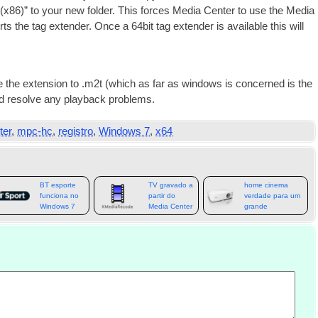
(x86)
” to your new folder. This forces Media Cen­ter to use the Media
s the tag extender. Once a 64bit tag extender is avail­able this will
.
 the exten­sion to .m2t
(
which as far as win­dows is con­cerned is the
uld resolve any play­back problems
.
ter
,
mpc-hc
,
registro
,
Windows 7
,
x64
Como mover
BT esporte
TV gravado a
home cinema
funciona no
partir do
verdade para um
Windows 7
Media Center
grande
para Kodi