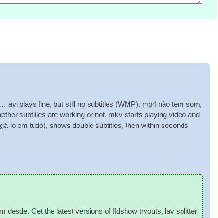
… avi plays fine
,
but still no sub­titles
(WMP). mp4 não tem som,
wheth­er sub­titles are work­ing or not
.
mkv starts play­ing video and
gá-lo em tudo),
shows double sub­titles
,
then with­in seconds
am desde.
Get the latest ver­sions of ffd­show try­outs
,
lav split­ter