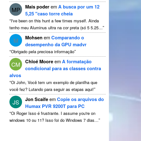
Mais poder
em
A busca por um 12
MP
5,25 "caso torre cheia
“
I've been on this hunt a few times myself
. Ainda
”
tenho meu Aluminus ultra na cor preta (só 5 5.25…
Mohsen
em
Comparando o
M
desempenho da GPU madvr
“
”
Obrigado pela preciosa informação
Chloé Moore
em
A formatação
CM
condicional para as classes contra
alvos
“
Oi John, Você tem um exemplo de planilha que
”
você fez? Lutando para seguir as etapas aqui!
Jon Scaife
em
Copie os arquivos do
JS
Humax PVR 9200T para PC
“
Oi Roger Isso é frustrante.
I assume you're on
”
windows
10 ou 11? Isso foi do Windows 7 dias…