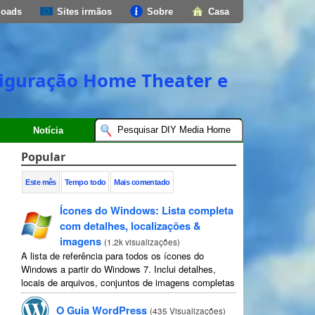
loads
Sites irmãos
Sobre
Casa
onfiguração Home Theater e
Notícia
Popular
Este mês
Tempo todo
Mais comentado
Ícones do Windows: Lista completa
com detalhes, localizações &
imagens
(
1.2k visualizações
)
A lista de referência para todos os ícones do
Windows a partir do Windows 7. Inclui detalhes,
locais de arquivos, conjuntos de imagens completas
e instruções.
O Guia WordPress
(
435 Visualizações
)