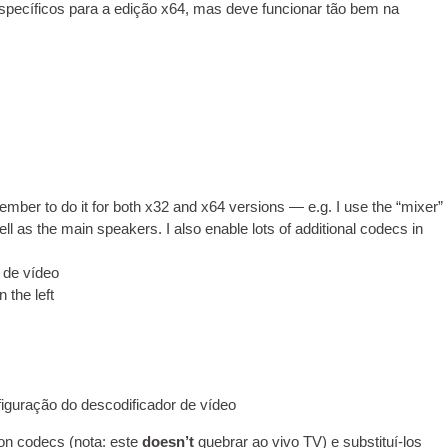
específicos para a edição x64, mas deve funcionar tão bem na
m­ber to do it for both x32 and x64 ver­sions — e.g
.
I use the “mix­er”
ll as the main speak­ers. I also enable lots of addi­tion­al codecs in
 de vídeo
n the left
iguração do descodificador de vídeo
tion codecs
(nota: este
does­n’t
quebrar ao vivo
TV
) e substituí-los