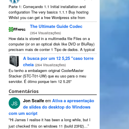
Parte 1: Começando 1.1
Initial installation and
configuration The very basics
1.1.1
Buy hosting
Whilst you can get a free Wordpress site from
wordpress.com
,
you lose some control and you
The Ultimate Guide Codec
have to serve their
...
(
354 Visualizações
)
How data is stored in a multimedia file Files on a
computer
(
or on an optical disk like DVD or BluRay
)
precisam mais de conter 1 Tipo de dados.
A typical
movie will include
...
A busca por um 12 5,25 "caso torre
cheia
(
264 Visualizações
)
Eu tenho a embalagem original CoolerMaster
Stacker (STC-T01-UW) que eu uso para o meu
servidor. É ótimo porque tem 12 5.25"
compartimentos de unidades externas. Estritamente
Comentários
falando, tem 11 utilizável como 1 deles ...
Jon Scaife
em
Ativa a apresentação
JS
de slides do desktop do Windows
com um script
“
Hi James I realise it has been a long while
,
but I
”
just checked this on windows
11 (
build 23H2
)…