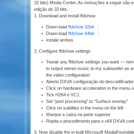
32 bits) Media Center. As instruções a seguir são 
edição de 32 bits.
1.
Down­load and install ffdshow
Down-load
ffd­show 32bit
Down-load
ffd­show 64bit
instale ambos
2.
Con­fig­ure ffd­show settings
Tweak any ffd­show set­tings you want — reme
to out­put ste­reo music to my sub­woof­er as we
the video configuration
Aberto
DXVA
configuração do descodificador
Click on hard­ware accel­er­a­tion in the menu o
Tick ​​H264 e VC1
Set “post pro­cessing” to “Sur­face overlay”
Click on sub­titles in the menu on the left
Marque a caixa na parte superior
Repita o procedimento para o x64
DXVA
conf
3.
Now dis­able the in-built Microsoft Medi­aFound­a­