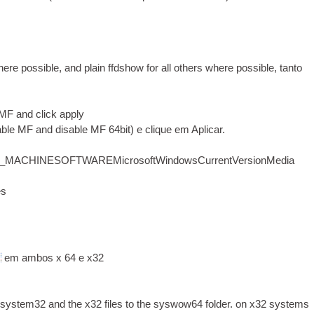
ere pos­sible
,
and plain ffd­show for all oth­ers where pos­sible
, tanto
e MF and click apply
­able MF and dis­able MF 64bit
) e clique em Aplicar.
CAL_MACHINESOFTWAREMicrosoftWindowsCurrentVersionMedia
es
em ambos x 64 e x32
to system32 and the x32 files to the syswow64 folder. on x32 sys­tems