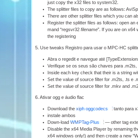
just copy the x32 files to system32
.
The split­ter files to copy are as fol­lows
: AviSp
There are oth­er split­ter files which you can 
Register the split­ter files as fol­lows
:
open an 
mand “regsvr32
file­name
”. If you are on x6
the registering
5. Use tweaks Registro para usar o
MPC-HC
split
Abra o regedit e navegue até [TypeExte
Verifique se os seus são chaves para .m2ts, .
Inside each key check that their is a string w
Set the value of source fil­ter for .m2ts
, .ts 
Set the value of source fil­ter for .mkv and .m2
6. Ativar ogg e áudio flac
Down­load the
xiph ogg­co­decs
tanto para x
instale ambos
Down-load
WMPTag-Plus
— oth­er tag ext
Dis­able the x64 Media Play­er by renam­ing th
x64 win­dows only
!)
and then cre­ate a new “W