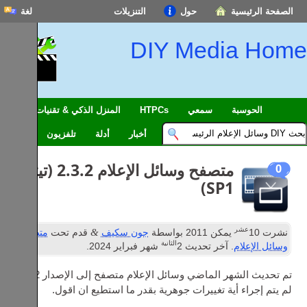
الصفحة الرئيسية
حول
التنزيلات
لغة
DIY Media Home
الحوسبة
سمعي
HTPCs
المنزل الذكي & تقنيات عمليات
أخبار
أدلة
تلفزيون
متنقل
متصفح وسائل الإعلام 2.3.2 (تيتان
0
SP1)
عشر
&
نشرت
10
يمكن 2011
بواسطة
جون سكيف
قدم تحت
متصفح
الثانية
وسائل الإعلام
. آخر تحديث
2
شهر فبراير 2024
.
تم تحديث الشهر الماضي وسائل الإعلام متصفح إلى الإصدار 2.3.2.
لم يتم إجراء أية تغييرات جوهرية بقدر ما استطيع ان اقول.