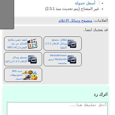
أسفل حمولة
غير المفتاح (يتم تحديث منذ 2.3.1)
العلامات:
متصفح وسائل الإعلام
قد يعجبك ايضا..
إطلاق: متصفح
كيفية تعيين مفاتيح
وسائل الإعلام 2.5.2
التحكم عن بعد
(أبولو)
القفزة لMPC-HC
MediaBrowser
متصفح وسائل
MediaInfo لرموز
الإعلام 2.3.0 (دراكو)
مخصصة
جديد IBN
استوديوهات
تحميل
اترك رد