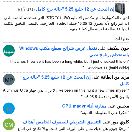
إن البحث عن 12 خليج 5.25 "حالة برج كامل
(
272 الآراء
)
لدي حالة كوولرماستر مكدس الأصلية (STC-T01-UW) التي تستخدم لخدمة بلدي.
انه امر رائع لأنه يحتوي 12 5.25" حملة الخلجان الخارجية. بالمعنى الدقيق للكلمة
لديها 11 صالحة للاستعمال كما 1 منهم ...
تعليقات
جون سكيف
على
تفعيل عرض شرائح سطح مكتب Windows
شبيبة
باستخدام برنامج نصي
“
Hi James I realise it has been a long while
,
but I just checked this on
”
windows
11 (
build 23H2
)…
مزيد من الطاقة
على
إن البحث عن 12 خليج 5.25 "حالة برج
MP
كامل
“
I've been on this hunt a few times myself
. لا يزال لدي جهاز Aluminus Ultra
”
باللون الأسود (فقط 5 5.25…
محسن
على
مقارنة أداء GPU madvr
M
”
“
شكرا على المعلومات الثمينة
كلوي مور
على
التنسيق الشرطي للصفوف الخامس أهداف
CM
“
مرحبًا جون, هل لديك مثال على الورقة التي قمت بها? تكافح في اتباع