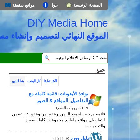
الصفحة الرئيسية
حول
مواقع شقيقة
DIY Media Home
الموقع النهائي لتصميم وإنشاء م
جمع
الأكثر تعليقا
كل الوقت
هذا الشهر
نوافذ الأيقونات: قائمة كاملة مع
التفاصيل, المواقع & الصور
(
1.2ك وجهات النظر
)
قائمة مرجعية لجميع الرموز ويندوز من ويندوز 7. يتضمن
التفاصيل, مواقع ملفات, مجموعات كاملة صورة
والتعليمات.
دليل وورد
(
440 الآراء
)