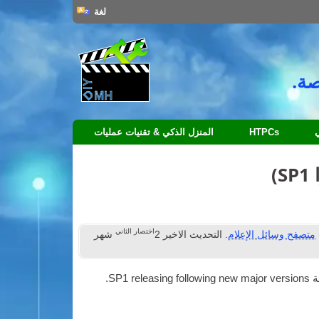
لغة
صة.
HTPCs
المنزل الذكي & تقنيات عمليات
اختصار الثاني
متصفح وسائل الإعلام
. التحديث الاخير
2
شهر
.
SP1
releas­ing fol­low­ing new major versions