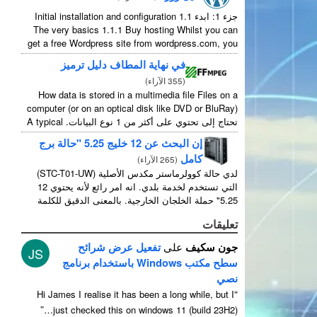
جزء 1: ابدء 1.1
Initial installation and configuration
The very basics
1.1.1
Buy hosting Whilst you can
get a free Wordpress site from wordpress.com
,
you
...
lose some control and you have to serve their
في نهاية المطاف دليل ترميز
(
355 الآراء
)
How data is stored in a multimedia file Files on a
computer
(
or on an optical disk like DVD or BluRay
)
تحتاج إلى تحتوي على أكثر من 1 نوع البيانات.
A typical
...
movie will include
إن البحث عن 12 خليج 5.25 "حالة برج
كامل
(
265 الآراء
)
لدي حالة كوولرماستر مكدس الأصلية (STC-T01-UW)
التي تستخدم لخدمة بلدي. انه امر رائع لأنه يحتوي 12
5.25" حملة الخلجان الخارجية. بالمعنى الدقيق للكلمة
لديها 11 صالحة للاستعمال كما 1 منهم ...
تعليقات
جون سكيف
على
تفعيل عرض شرائح
JS
سطح مكتب Windows باستخدام برنامج
نصي
“
Hi James I realise it has been a long while
,
but I
”
just checked this on windows
11 (
build 23H2
)…