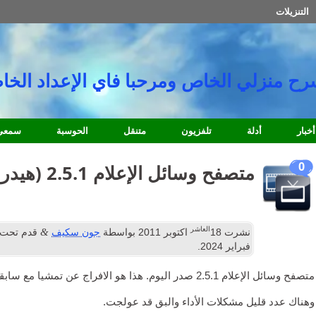
التنزيلات
سرح منزلي الخاص ومرحبا فاي الإعداد الخا
أخبار
أدلة
تلفزيون
متنقل
الحوسبة
سمعي
0
متصفح وسائل الإعلام 2.5.1 (هيدرا SP1)
العاشر
&
نشرت
18
اكتوبر 2011
بواسطة
جون سكيف
قدم تحت
فبراير 2024
.
متصفح وسائل الإعلام 2.5.1 صدر اليوم. هذا هو الافراج عن تمشيا مع سابقة
وهناك عدد قليل مشكلات الأداء والبق قد عولجت.