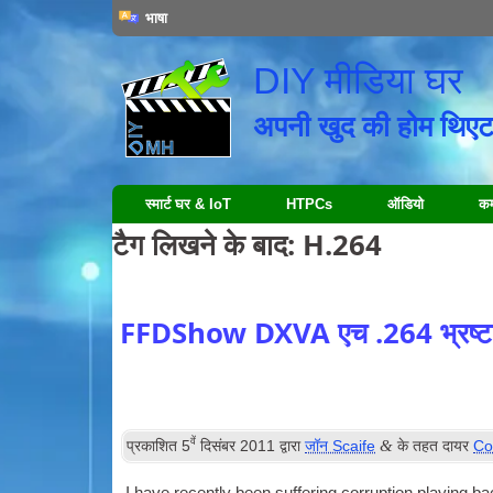
भाषा
DIY मीडिया घर
अपनी खुद की होम थिएट
स्मार्ट घर & IoT
HTPCs
ऑडियो
कम्
टैग लिखने के बाद:
H.264
FFDShow DXVA एच .264 भ्रष्ट
वें
&
प्रकाशित
5
दिसंबर 2011
द्वारा
जॉन Scaife
के तहत दायर
Co