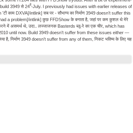
back some H.264 files with FFD­Show try­outs. After a bit of exper­i­ment­
वें
 build
3949 से 24
-
July. I pre­vi­ously had issues with earli­er releases of
n 'टी काम
DXVA
[/
intlink
] सब पर - सौभाग्य का निर्माण 3949
does­n’t suf­fer this
 had a problem
[/
intlink
] कुछ FFDShow के बनाता है, जहां पर कम कुशल थे मेरे
करने में असमर्थ थे, उदा.. लज्जाजनक Basterds ब्लू-रे का एक चीर,
which has
2010 until now. Build
3949
does­n’t suf­fer from these issues either —
िया है, निर्माण 3949
does­n’t suf­fer from any of them
, निकट भविष्य के लिए यह