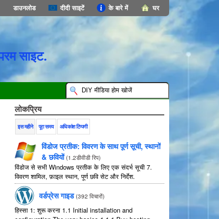
डाउनलोड
दीदी साइटें
के बारे में
घर
परम साइट.
लोकप्रिय
इस महीने
पूरा समय
अधिकांश टिप्पणी
विंडोज प्रतीक: विवरण के साथ पूर्ण सूची, स्थानों
& छवियों
(
1.2डीवीडी रिप
)
विंडोज से सभी Windows प्रतीक के लिए एक संदर्भ सूची 7.
विवरण शामिल, फ़ाइल स्थान, पूर्ण छवि सेट और निर्देश.
वर्डप्रेस गाइड
(
392 विचारों
)
हिस्सा 1: शुरू करना 1.1
Initial installation and