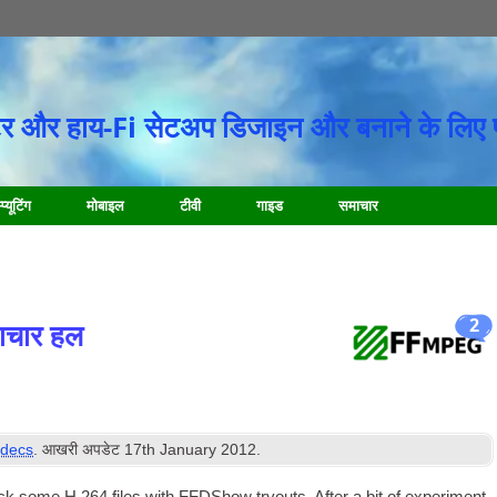
र और हाय-Fi सेटअप डिजाइन और बनाने के लिए 
प्यूटिंग
मोबाइल
टीवी
गाइड
समाचार
2
ाचार हल
decs
. आखरी अपडेट
17
th January
2012
.