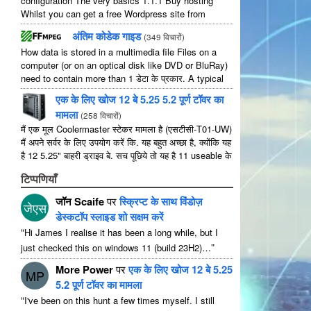
configuration The very basics
1.1.1
Buy hosting
Whilst you can get a free Wordpress site from
wordpress.com
,
you lose some control and you
अंतिम कोडेक गाइड
(
349 विचारों
)
have to serve their
...
How data is stored in a multimedia file Files on a
computer
(
or on an optical disk like DVD or BluRay
)
need to contain more than
1 डेटा के प्रकार.
A typical
movie will include
...
एक के लिए खोज 12 बे 5.25 5.2 पूर्ण टॉवर का
मामला
(
258 विचारों
)
मैं एक मूल Coolermaster स्टेकर मामला है (एसटीसी-T01-UW)
मैं अपने सर्वर के लिए उपयोग करें कि. यह बहुत अच्छा है, क्योंकि यह
है 12 5.25" बाहरी ड्राइव बे. सच पूछिये तो यह है 11 useable के
रूप में 1 उनमें से ...
टिप्पणियाँ
जॉन Scaife
पर
स्क्रिप्ट के साथ विंडोज़
जेएस
डेस्कटॉप स्लाइड शो सक्षम करें
“
Hi James I realise it has been a long while
,
but I
”
just checked this on windows
11 (
build 23H2
)…
More Power
पर
एक के लिए खोज 12 बे 5.25
MP
5.2 पूर्ण टॉवर का मामला
“
I've been on this hunt a few times myself
.
I still