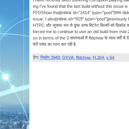
I have recently been suf­fer­ing cor­rup­tion play­ing 
ing I’ve found that the last build without this issue is
FFD­Show that
[
int­link id=“1414” type=“post”
]साथ did
issue. I also
[
int­link id=“919” type=“post”
]
previously
HTPC
और सुचारू रूप से कुछ उच्च बिटरेट फिल्मों को डिकोड 
forced me to con­tin­ue to use an old build from mid-
so in terms of the
3 समस्याओं मैं ffdshow के साथ वर्षों से ल
मेरी पसंद का गठन कर रही है.
टैग:
निर्माण 3949
,
DXVA
,
ffdshow
,
H.264
,
x 64