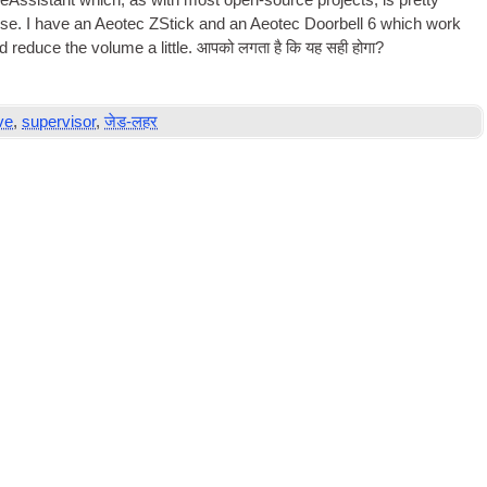
As­sist­ant which
,
as with most open-source pro­jects
,
is pretty
use
.
I have an Aeotec ZStick and an Aeotec Door­bell
6
which work
d reduce the volume a little
. आपको लगता है कि यह सही होगा?
ve
,
supervisor
,
जेड-लहर