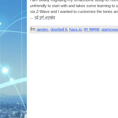
I am slowly migrat­ing my smarthome setup to Home­
unfriendly to start with and takes some learn­ing to 
via Z‑Wave and I wanted to cus­tom­ise the tones an
पढ़ें पूर्ण अनुच्छेद
...
टैग:
aeotec
,
doorbell
6
,
hass.io
,
घर सहायक
,
openzwa