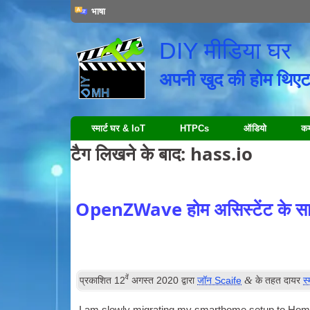
भाषा
DIY मीडिया घर
अपनी खुद की होम थिएट
स्मार्ट घर & IoT
HTPCs
ऑडियो
कम्
टैग लिखने के बाद:
hass.io
OpenZWave होम असिस्टेंट के स
वें
&
प्रकाशित
12
अगस्त 2020
द्वारा
जॉन Scaife
के तहत दायर
स