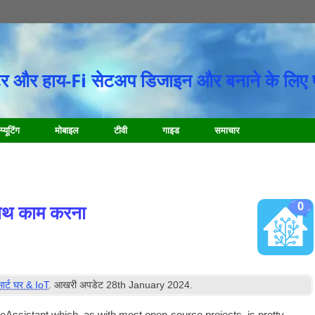
र और हाय-Fi सेटअप डिजाइन और बनाने के लिए 
प्यूटिंग
मोबाइल
टीवी
गाइड
समाचार
0
ाथ काम करना
्मार्ट घर & IoT
. आखरी अपडेट
28
th January
2024
.