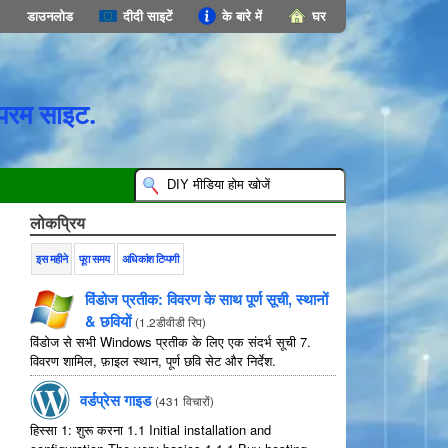
डाउनलोड
दीदी साइटें
के बारे में
घर
परम साइट.
लोकप्रिय
इस महीने
पूरा समय
अधिकांश टिप्पणी
विंडोज प्रतीक: विवरण के साथ पूर्ण सूची, स्थानों
& छवियों
(
1.2डीवीडी रिप
)
विंडोज से सभी Windows प्रतीक के लिए एक संदर्भ सूची 7.
विवरण शामिल, फ़ाइल स्थान, पूर्ण छवि सेट और निर्देश.
वर्डप्रेस गाइड
(
431 विचारों
)
हिस्सा 1: शुरू करना 1.1
Initial installation and