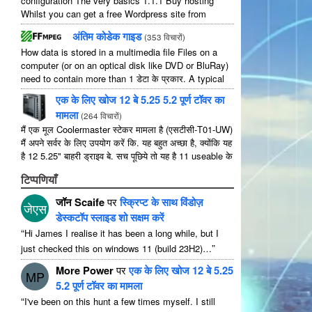
configuration The very basics
1.1.1
Buy hosting
Whilst you can get a free Wordpress site from
wordpress.com
,
you lose some control and you
अंतिम कोडेक गाइड
(
353 विचारों
)
have to serve their
...
How data is stored in a multimedia file Files on a
computer
(
or on an optical disk like DVD or BluRay
)
need to contain more than
1 डेटा के प्रकार.
A typical
movie will include
...
एक के लिए खोज 12 बे 5.25 5.2 पूर्ण टॉवर का
मामला
(
264 विचारों
)
मैं एक मूल Coolermaster स्टेकर मामला है (एसटीसी-T01-UW)
मैं अपने सर्वर के लिए उपयोग करें कि. यह बहुत अच्छा है, क्योंकि यह
है 12 5.25" बाहरी ड्राइव बे. सच पूछिये तो यह है 11 useable के
रूप में 1 उनमें से ...
टिप्पणियाँ
जॉन Scaife
पर
स्क्रिप्ट के साथ विंडोज़
जेएस
डेस्कटॉप स्लाइड शो सक्षम करें
“
Hi James I realise it has been a long while
,
but I
”
just checked this on windows
11 (
build 23H2
)…
More Power
पर
एक के लिए खोज 12 बे 5.25
MP
5.2 पूर्ण टॉवर का मामला
“
I've been on this hunt a few times myself
.
I still