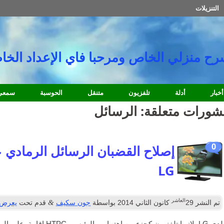
التنزيلات
سرح منزلي الخاص ومرحبا فاي الإعداد الخا
أخبار
أدلة
تلفزيون
متنقل
الحوسبة
سمعي
شورات متعلقة:
الرسائل
0
إصلاح القضبان الرسائل الرمادي ع
LG
العاشر
&
تم النشر
29
كانون الثاني 2014
بواسطة
جون سكيف
قدم تحت
يعرض