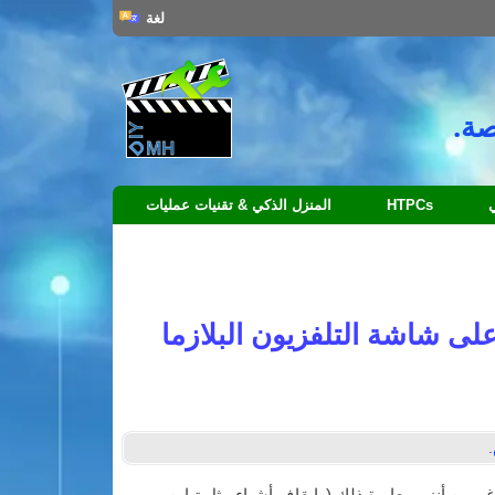
لغة
صة.
HTPCs
المنزل الذكي & تقنيات عمليات
لى شاشة التلفزيون البلازما
.