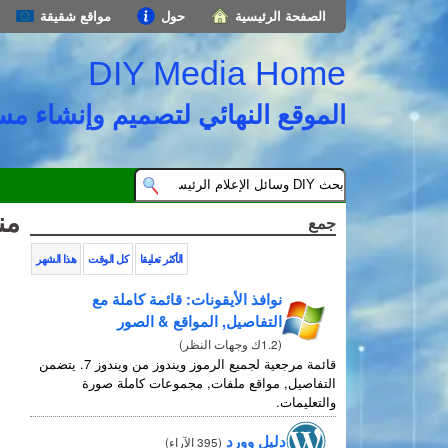
الصفحة الرئيسية
حول
مواقع شقيقة
DIY Media Home
الموقع النهائي لتصميم وإنشاء م
من
جمع
الأكثر تعليقا
كل الوقت
هذا الشهر
نوافذ الأيقونات: قائمة كاملة مع
التفاصيل, المواقع & الصور
(
1.2ك وجهات النظر
)
قائمة مرجعية لجميع الرموز ويندوز من ويندوز 7. يتضمن
التفاصيل, مواقع ملفات, مجموعات كاملة صورة
والتعليمات.
دليل وورد
(
395 الآراء
)