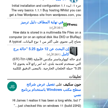
جزء 1: ابدء 1.1
Initial installation and configuration
The very basics
1.1.1
Buy hosting Whilst you can
get a free Wordpress site from wordpress.com
,
you
...
lose some control and you have to serve their
في نهاية المطاف دليل ترميز
(
351 الآراء
)
How data is stored in a multimedia file Files on a
computer
(
or on an optical disk like DVD or BluRay
)
تحتاج إلى تحتوي على أكثر من 1 نوع البيانات.
A typical
...
movie will include
إن البحث عن 12 خليج 5.25 "حالة برج
كامل
(
261 الآراء
)
لدي حالة كوولرماستر مكدس الأصلية (STC-T01-UW)
التي تستخدم لخدمة بلدي. انه امر رائع لأنه يحتوي 12
5.25" حملة الخلجان الخارجية. بالمعنى الدقيق للكلمة
لديها 11 صالحة للاستعمال كما 1 منهم ...
تعليقات
جون سكيف
على
تفعيل عرض شرائح
JS
سطح مكتب Windows باستخدام برنامج
نصي
“
Hi James I realise it has been a long while
,
but I
”
just checked this on windows
11 (
build 23H2
)…