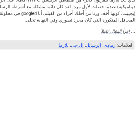
لدي LG بلازما
تلفزيون
كجزء من اهتمامي الرئيسي
HTPC
اقامة. على الرغ
إيجيبت. كونها أخف وزن
المحافل المتكررة التي كان مجرد تصوري وفي النهاية تخلى.
اقرأ المقال كاملاً
…
العلامات:
رمادي
,
الرسائل
,
إل جي
,
بلازما