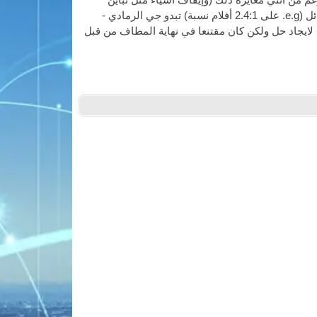
م من أنني معايرة ذلك (وإيقاف أشياء مثل تباين
ديناميكية) عندما حصلت لأول مرة, لقد كان دائما مشكلة مع أشرطة الرسائل (e.g. على 2.4:1 أفلام نسبة) تبدو جي الرمادي -
ا من أحلك أجزاء من الفيلم. أنا googled في محاولة لايجاد حل ولكن كان مقتنعا في نهاية المطاف من قبل