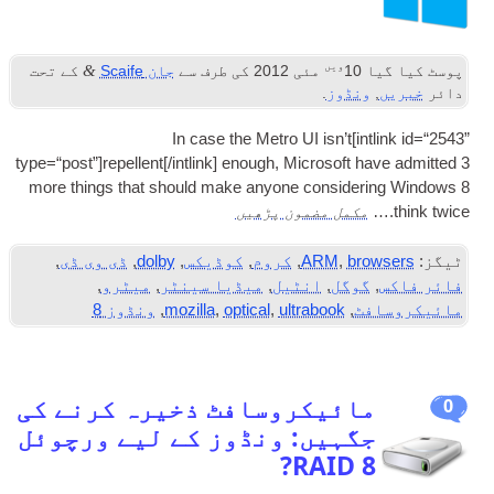
ویں
&
پوسٹ کیا گیا
10
مئی 2012
کی طرف سے
جان Scaife
کے تحت
دائر
خبریں
,
ونڈوز
.
In case the Metro
UI
isn’t
[
int­link id=“2543”
type=“post”
]
repellent
[/
intlink
]
enough
,
Microsoft have admit­ted
3
more things that should make any­one con­sid­er­ing Win­dows
8
مکمل مضمون پڑھیں
think twice.…
ٹیگز:
browsers
,
ARM
,
کروم
,
کوڈیکس
,
dolby
,
ڈی وی ڈی
,
فائر فاکس
,
گوگل
,
انٹیل
,
میڈیا سینٹر
,
میٹرو
,
مائیکروسافٹ
,
ultrabook
,
optical
,
mozilla
,
ونڈوز 8
مائیکروسافٹ ذخیرہ کرنے کی
0
جگہیں: ونڈوز کے لیے ورچوئل
RAID 8?