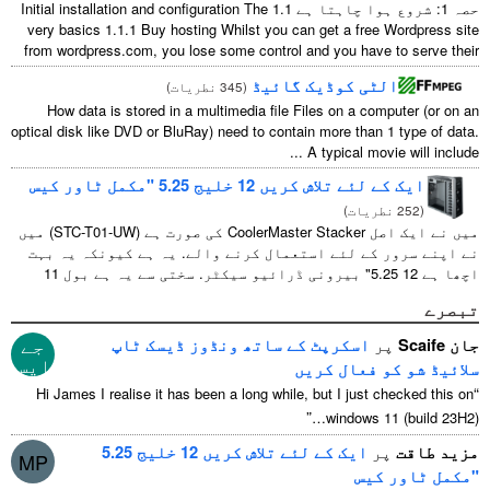
حصہ 1: شروع ہوا چاہتا ہے 1.1
Initial installation and configuration The
very basics
1.1.1
Buy hosting Whilst you can get a free Wordpress site
from wordpress.com
,
you lose some control and you have to serve their
...
الٹی کوڈیک گائیڈ
(
345 نطریات
)
How data is stored in a multimedia file Files on a computer
(
or on an
optical disk like DVD or BluRay
)
need to contain more than
1
type of data
.
...
A typical movie will include
ایک کے لئے تلاش کریں 12 خلیج 5.25 "مکمل ٹاور کیس
(
252 نطریات
)
میں نے ایک اصل CoolerMaster Stacker کی صورت ہے (STC-T01-UW) میں
نے اپنے سرور کے لئے استعمال کرنے والے. یہ ہے کیونکہ یہ بہت
اچھا ہے 12 5.25" بیرونی ڈرائیو سیکٹر. سختی سے یہ ہے بول 11
جیسا کے useable 1 ان میں سے ...
تبصرے
جے
جان Scaife
پر
اسکرپٹ کے ساتھ ونڈوز ڈیسک ٹاپ
ایس
سلائیڈ شو کو فعال کریں
“
Hi James I realise it has been a long while
,
but I just checked this on
”
windows
11 (
build 23H2
)…
مزید طاقت
پر
ایک کے لئے تلاش کریں 12 خلیج 5.25
MP
"مکمل ٹاور کیس