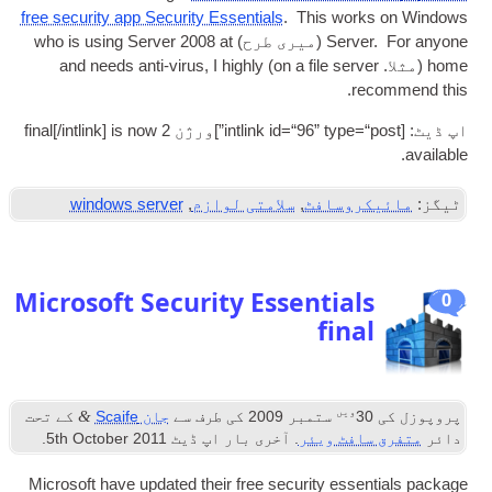
free secur­ity app Secur­ity Essen­tials
.
This works on Win­dows
For any­one
.
Serv­er
(میری طرح)
at
2008
who is using Serv­er
home
(مثلا.
on a file serv­er
)
I highly
,
and needs anti-vir­us
.
recom­mend this
اپ ڈیٹ: [
int­link id=“96” type=“post”
]ورژن 2
is now
]
intlink
[/
final
.
available
ٹیگز:
مائیکروسافٹ
,
سلامتی لوازم
,
windows server
Microsoft Security Essentials
0
final
ویں
&
پروپوزل کی
30
ستمبر 2009
کی طرف سے
جان Scaife
کے تحت
دائر
متفرق سافٹ ویئر
. آخری بار اپ ڈیٹ
2011
th October
5
.
Microsoft have updated their free secur­ity essen­tials pack­age