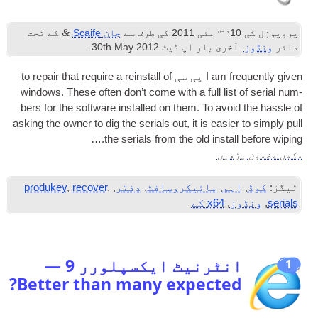
ویں
&
پروپوزل کی
10
مئی 2011
کی طرف سے
جان Scaife
کے تحت
دائر
ونڈوز
. آخری بار اپ ڈیٹ
2012
th May
30
.
I am fre­quently giv­en
پی سی
to repair that require a rein­stall of
win­dows. These often don’t come with a full list of seri­al num­
bers for the soft­ware installed on them. To avoid the hassle of
ask­ing the own­er to dig the seri­als out
,
it is easi­er to simply pull
the seri­als from the old install before wip­ing.…
مکمل مضمون پڑھیں
ٹیگز:
کوڈ
,
اہم
,
مائیکروسافٹ
,
دفتر
,
,
recover
,
produkey
serials
,
ونڈوز
,
x64 کے
انٹرنیٹ ایکسپلورر 9
—
1
?
Better than many expected