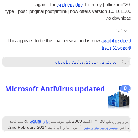
again
.
The
soft­pe­dia link
from my
[
int­link id=“20”
type=“post”
]
original post
[/
intlink
]
now offers ver­sion
1.0.1611.00
.
to download
-اپ ڈیٹ-
This appears to be the final release and is now
avail­able dir­ect
from Microsoft
ٹیگز:
مائیکروسافٹ
,
سلامتی لوازم
Microsoft AntiVirus updated
0
ویں
&
پروپوزل کی
30
اگست 2009
کی طرف سے
جان Scaife
کے تحت
دائر
متفرق سافٹ ویئر
. آخری بار اپ ڈیٹ
2024
nd February
2
.