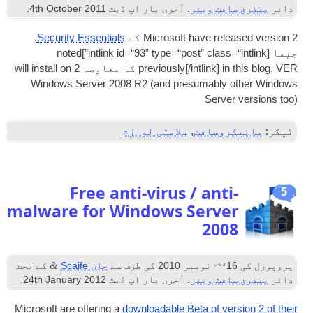
دائر
متفرق سافٹ ویئر
. آخری بار اپ ڈیٹ
2011
th October
4
.
2 کے
Microsoft have released ver­sion
Secur­ity Essen­tials
.
جیسا [
int­link id=“93” type=“post” class=“intlink”
]
noted
, VER کا معاوضہ 2
in this blog
]
intlink
[/
previously
will install on
Win­dows Serv­er
2008 R2 (
and pre­sum­ably oth­er Win­dows
Serv­er ver­sions too
)
ٹیگز:
مائیکروسافٹ
,
سلامتی لوازم
Free anti-virus
/
anti-
5
malware for Windows Server
2008
ویں
&
پروپوزل کی
16
نومبر 2010
کی طرف سے
جان Scaife
کے تحت
دائر
متفرق سافٹ ویئر
. آخری بار اپ ڈیٹ
2012
th January
24
.
Microsoft are offer­ing a
down­load­able Beta of ver­sion
2
of their