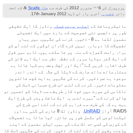
ویں
&
پروپوزل کی
6
جنوری 2012
کی طرف سے
جان Scaife
کے تحت
دائر
ذخیرہ
. آخری بار اپ ڈیٹ
2012
th January
17
.
مائیکروسافٹ کے
اسٹیو سینوفسکی
ونڈوز کا ایک حقیقی
طور پر دلچسپ نئی خصوصیت کے بارے میں ایک تفصیلی
مضمون لکھا ہے 8 - ذخیرہ کرنے کی جگہیں. میں یہاں
تفصیلات کا دوبارہ نہیں کرے گا, ان لوگوں کے لئے آپ کو
براہ راست گھوڑے کے منہ پر جا سکتے ہیں. تاہم میں قول
کے ایک گھر میڈیا سرور کے نقطہ نظر سے ایک اہم لائن کی
طرف اشارہ کریں گے: "ایک اور لچک وصف ہے, کہا جاتا ہے
سمتا
, ساتھ ساتھ صارف کے ڈیٹا کی جگہ کے اندر اندر
موجود ہے جس ذخیرہ کرنے کی جگہیں ہدایت کچھ فالتوپن
معلومات ذخیرہ کرنے کے لئے, اس طرح جسمانی ڈسک کی
ناکامی کی صورت میں خود کار طریقے سے ڈیٹا کو تعمیر نو
چالو کرنے کے. "میرے لئے, یہ ایک سافٹ ویئر کی طرح ایک
بہت ہے کہ کی طرف سے فراہم کرنے کے لئے اسی طرح کی
RAID5 آواز
UnRAID
. ونڈوز تک 8 جاری کی گئی ہے اور
ٹیکنالوجی کو مکمل طور پر جائزہ لیا جاتا ہے تفصیلات
کے کورس کی کسی حد تک سٹے کی ہیں, لیکن مضمون کے اپنے
پڑھنے یقین کرنے کے لئے کہ ذخیرہ کرنے کی جگہیں ڈسک کا