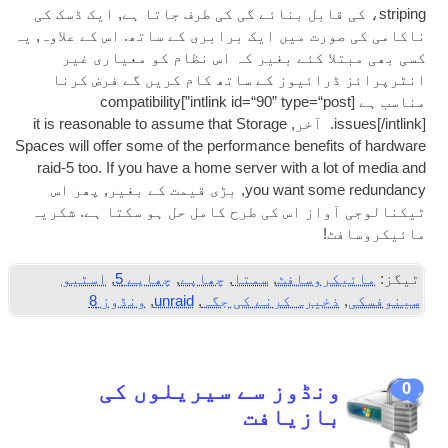
striping، کی قابل بنائے گی کی طرف جاتا ہے, ایک ڈسک کی
ناکامی کی صورت میں ایک برابری کے ساتھ. اس کے علاوہ, یہ
کسی بھی مبتلا کئے بغیر کہ اس نظام کو معیاری غیر
انٹرپرائز ڈرائیوز کے ساتھ کام کریں گے فرض کرنا
مناسب ہے [
int­link id=“90” type=“post”
]
compatibility
]. آخر,
intlink
[/
issues
it is reas­on­able to assume that Stor­age
Spaces will offer some of the per­form­ance bene­fits of hard­ware
raid‑5 too. If you have a home serv­er with a lot of media and
you want some redund­ancy
, بڑی قیمت کے بغیر, پھر اس
ٹیکنالوجی آواز اس کی طرح کامل حل ہو سکتا ہے. شکریہ
مائیکروسافٹ!
ٹیگز:
مائیکروسافٹ
,
سمتا
,
چھاپے
,
چھاپے 5
,
اسٹیو
سینوفسکی
,
ذخیرہ کرنے کی جگہ
,
unraid
,
ونڈوز 8
ونڈوز سے سیریلوں کی
0
بازیافت