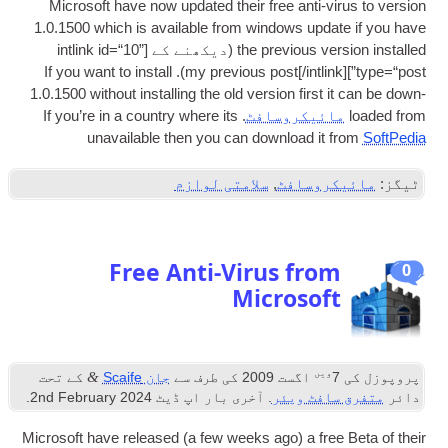
Microsoft have now updated their free anti-vir­us to ver­sion
1.0.1500
which is avail­able from win­dows update if you have
the pre­vi­ous ver­sion installed
(دیکھنے کے [
int­link id=“10”
If you want to install
my pre­vi­ous post
[/
intlink
]).
]
type=“post”
1.0.1500
without installing the old ver­sion first it can be down­
loaded from
مائیکروسافٹ
.
If you’re in a coun­try where its
unavail­able then you can down­load it from
Soft­Pe­dia
ٹیگز:
مائیکروسافٹ
,
سلامتی لوازم
Free Anti-Virus from
0
Microsoft
ویں
&
پروپوزل کی
7
اگست 2009
کی طرف سے
جان Scaife
کے تحت
دائر
متفرق سافٹ ویئر
. آخری بار اپ ڈیٹ
2024
nd February
2
.
Microsoft have released
(
a few weeks ago
)
a free Beta of their