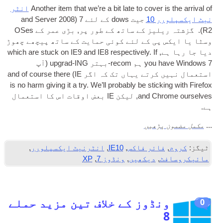
Anoth­er item that we’re a bit late to cov­er is the arrival of
انٹر
نیٹ ایکسپلورر 10
جیت dows کے لئے 7 (
2008
and Serv­er
R2). گزشتہ ریلیز کے ساتھ کے طور پر, بڑی عمر کے OSes
وسٹا یا ایکس پی کے لئے کوئی حمایت کے ساتھ پیچھے چھوڑ
دیا جا رہا ہے,
which are stuck on IE9 and IE8 respect­ively. If
you have Win­dows
7 ہم recom-بہتر upgrad-ING (آپ
استعمال نہیں کرتے یہاں تک کہ اگر
IE
)
and of course there
is no harm giv­ing it a try. We’ll prob­ably be stick­ing with Fire­fox
and Chrome ourselves
, لیکن
IE
بعض اوقات اس کا استعمال
ہے.
مکمل مضمون پڑھیں
...
ٹیگز:
کروم
,
فائر فاکس
,
IE10
,
انٹرنیٹ ایکسپلورر
,
مائیکروسافٹ
,
دیکھیں
,
ونڈوز 7
,
XP
ونڈوز کے خلاف تین مزید حملے
0
8