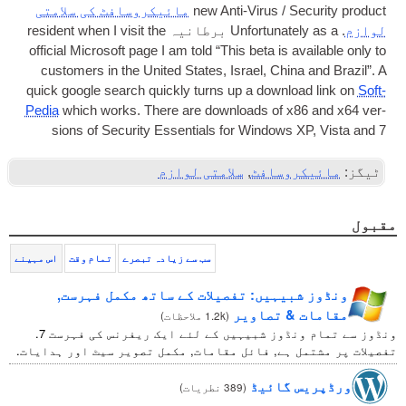
Secur­ity product
/
new Anti-Vir­us
مائیکروسافٹ کی سلامتی
لوازم
.
Unfor­tu­nately as a
برطانیہ
res­id­ent when I vis­it the
offi­cial Microsoft page I am told “This beta is avail­able only to
cus­tom­ers in the United States
,
Israel
,
China and Brazil”
.
A
quick google search quickly turns up a down­load link on
Soft­
Pe­dia
which works
.
There are down­loads of x86 and x64 ver­
sions of Secur­ity Essen­tials for Win­dows XP
,
Vista and 7
ٹیگز:
مائیکروسافٹ
,
سلامتی لوازم
مقبول
سب سے زیادہ تبصرے
تمام وقت
اس مہینے
ونڈوز شبیہیں: تفصیلات کے ساتھ مکمل فہرست,
مقامات & تصاویر
(
1.2k ملاحظات
)
ونڈوز سے تمام ونڈوز شبیہیں کے لئے ایک ریفرنس کی فہرست 7.
تفصیلات پر مشتمل ہے, فائل مقامات, مکمل تصویر سیٹ اور ہدایات.
ورڈپریس گائیڈ
(
389 نطریات
)