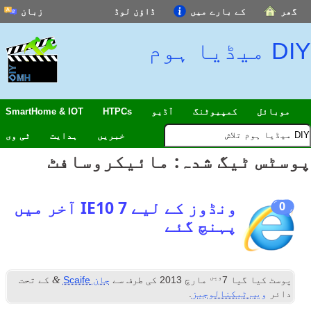
گھر
کے بارے میں
ڈاؤن لوڈ
زبان
DIY میڈیا ہوم
موبائل
کمپیوٹنگ
آڈیو
HTPCs
SmartHome & IOT
خبریں
ہدایت
ٹی وی
پوسٹس ٹیگ شدہ:
مائیکروسافٹ
ونڈوز کے لیے IE10 7 آخر میں
0
پہنچ گئے
ویں
&
پوسٹ کیا گیا
7
مارچ 2013
کی طرف سے
جان Scaife
کے تحت
دائر
ویب ٹیکنالوجیز
.