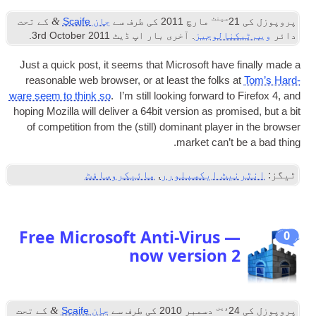
سینٹ
&
پروپوزل کی
21
مارچ 2011
کی طرف سے
جان Scaife
کے تحت
دائر
ویب ٹیکنالوجیز
. آخری بار اپ ڈیٹ
2011
rd October
3
.
Just a quick post
,
it seems that Microsoft have finally made a
reas­on­able web browser
,
or at least the folks at
Tom’s Hard­
ware seem to think so
.
I’m still look­ing for­ward to Fire­fox
4,
and
hop­ing Moz­illa will deliv­er a 64bit ver­sion as prom­ised
,
but a bit
of com­pet­i­tion from the
(
still
)
dom­in­ant play­er in the browser
.
mar­ket can­’t be a bad thing
ٹیگز:
انٹرنیٹ ایکسپلورر
,
مائیکروسافٹ
Free Microsoft Anti-Virus —
0
now version
2
ویں
&
پروپوزل کی
24
دسمبر 2010
کی طرف سے
جان Scaife
کے تحت