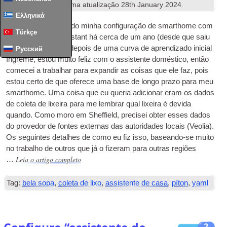
Home Assistant
. Ultima atualização
28
th January
2024
.
Ελληνικά
Venho desenvolvendo minha configuração de smarthome com
Türkçe
base no Home Assistant há cerca de um ano (desde que saiu
da SmartThings) e depois de uma curva de aprendizado inicial
Русский
íngreme, estou muito feliz com o assistente doméstico, então
comecei a trabalhar para expandir as coisas que ele faz, pois
estou certo de que oferece uma base de longo prazo para meu
smarthome. Uma coisa que eu queria adicionar eram os dados
de coleta de lixeira para me lembrar qual lixeira é devida
quando. Como moro em Sheffield, precisei obter esses dados
do provedor de fontes externas das autoridades locais (Veolia).
Os seguintes detalhes de como eu fiz isso, baseando-se muito
no trabalho de outros que já o fizeram para outras regiões
Leia o artigo completo
…
Tag:
bela sopa
,
coleta de lixo
,
assistente de casa
,
píton
,
yaml
2