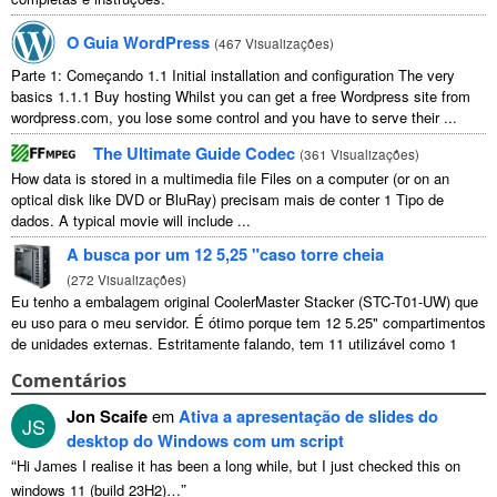
O Guia WordPress
(
467 Visualizações
)
Parte 1: Começando 1.1
Initial installation and configuration The very
basics
1.1.1
Buy hosting Whilst you can get a free Wordpress site from
wordpress.com
,
you lose some control and you have to serve their
...
The Ultimate Guide Codec
(
361 Visualizações
)
How data is stored in a multimedia file Files on a computer
(
or on an
optical disk like DVD or BluRay
) precisam mais de conter 1 Tipo de
dados.
A typical movie will include
...
A busca por um 12 5,25 "caso torre cheia
(
272 Visualizações
)
Eu tenho a embalagem original CoolerMaster Stacker (STC-T01-UW) que
eu uso para o meu servidor. É ótimo porque tem 12 5.25" compartimentos
de unidades externas. Estritamente falando, tem 11 utilizável como 1
deles ...
Comentários
Jon Scaife
em
Ativa a apresentação de slides do
JS
desktop do Windows com um script
“
Hi James I realise it has been a long while
,
but I just checked this on
”
windows
11 (
build 23H2
)…