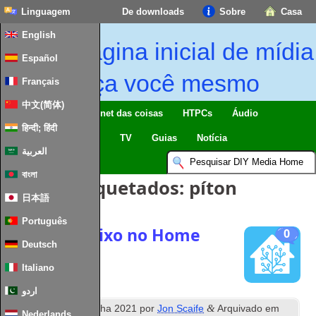
Linguagem
De downloads
Sobre
Casa
English
Página inicial de mídia
Español
faça você mesmo
Français
中文(简体)
Lar inteligente & Internet das coisas
HTPCs
Áudio
हिन्दी; हिंदी
Computing
Móvel
TV
Guias
Notícia
العربية
বাংলা
Artigos Etiquetados:
píton
日本語
Português
Coletas de lixo no Home
0
Deutsch
Assistant
Italiano
اردو
º
&
Publicados
25
marcha 2021
por
Jon Scaife
Arquivado em
Nederlands