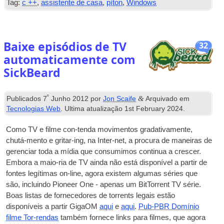
Tag:
c ++
,
assistente de casa
,
píton
,
Windows
Baixe episódios de TV
32
automaticamente com
SickBeard
º
&
Publicados
7
Junho 2012
por
Jon Scaife
Arquivado em
Tecnologias Web
. Ultima atualização
1
st February
2024
.
Como
TV
e filme con-tenda movimentos gradativamente,
chutá-mento e gritar-ing, na Inter-net, a procura de maneiras de
gerenciar toda a mídia que consumimos continua a crescer.
Embora a maio-ria de
TV
ainda não está disponível a partir de
fontes legítimas on-line, agora existem algumas séries que
são, incluindo Pioneer One - apenas um BitTorrent
TV
série.
Boas listas de fornecedores de torrents legais estão
disponíveis a partir GigaOM
aqui
e
aqui
.
Pub-PBR Domínio
filme Tor-rendas
também fornece links para filmes, que agora