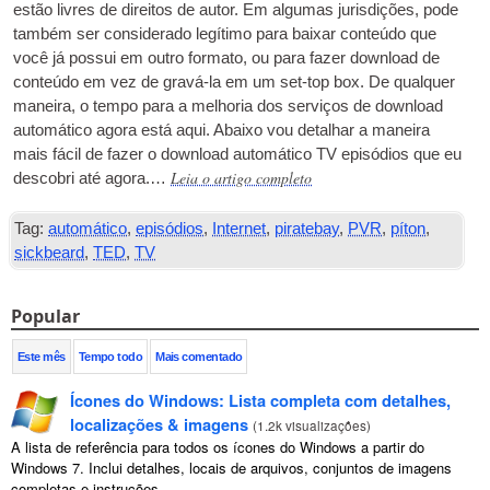
estão livres de direitos de autor. Em algumas jurisdições, pode
também ser considerado legítimo para baixar conteúdo que
você já possui em outro formato, ou para fazer download de
conteúdo em vez de gravá-la em um set-top box. De qualquer
maneira, o tempo para a melhoria dos serviços de download
automático agora está aqui. Abaixo vou detalhar a maneira
mais fácil de fazer o download automático
TV
episódios que eu
Leia o artigo completo
descobri até agora.…
Tag:
automático
,
episódios
,
Internet
,
piratebay
,
PVR
,
píton
,
sickbeard
,
TED
,
TV
Popular
Este mês
Tempo todo
Mais comentado
Ícones do Windows: Lista completa com detalhes,
localizações & imagens
(
1.2k visualizações
)
A lista de referência para todos os ícones do Windows a partir do
Windows 7. Inclui detalhes, locais de arquivos, conjuntos de imagens
completas e instruções.