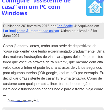
Configure “assistente de
casa” em um PC com
Windows
º
&
Publicados
20
fevereiro 2018
por
Jon Scaife
Arquivado em
Lar inteligente & Internet das coisas
. Ultima atualização
21
st
June
2021
.
Como já escrevi antes, tenho uma série de dispositivos de
"casa inteligente" que tenho experimentado gradualmente. Uma
das maiores frustrações de vincular alguns deles é que muitos
força que você vá através de “a nuvem”, que mesmo com alta
velocidade à Internet pode levar a atrasos de vários segundos
para algumas tarefas ("Ok google, kodi mute”) por exemplo. Eu
decidi dar o “assistente de casa” livre uma tentativa. Como de
costume com qualquer coisa linux baseado, começá-lo
instalado e funcionando apenas não é para a frente. Veja como
...
Leia o artigo completo
…