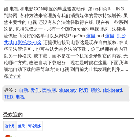
如
电视
和电影CON帐篷的毕业盟友动作, 踢ing和尖叫 - ING,
到跨网, 各种方法来管理所有我们消费媒体的需求持续增长. 虽
然主要性的
电视
还没有从合法途径取得在线, 现在有一些系列
这是, 包括先锋之一 - 只有一个BitTorrent的
电视
系列. 法律洪
流供应商良好的名单可以从网站GigaOm
这里
and
这里
.
到公
共域电影托尔-租金
还提供链接到电影这是现在自由版权. 在某
些司法管辖区，也可被认为是合法的下载，你已经拥有的内容
以另一种格式, 或下载，而不是在一个机顶盒录制它的内容. 无
论哪种方式, 改进自动下载服务，现在是时候在这里. 下面我详
细地自动下载的最简单方法
电视
到目前为止我发现的剧集......
阅读全文
标签：
自动
,
发作
,
因特网
,
piratebay
,
PVR
,
蟒蛇
,
sickbeard
,
TED
,
电视
受欢迎的
这个月
整天
评论最多