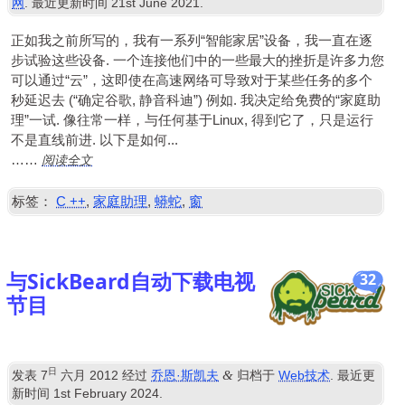
网
. 最近更新时间
21
st June
2021
.
正如我之前所写的，我有一系列“智能家居”设备，我一直在逐
步试验这些设备. 一个连接他们中的一些最大的挫折是许多力您
可以通过“云”，这即使在高速网络可导致对于某些任务的多个
秒延迟去 (“确定谷歌, 静音科迪”) 例如. 我决定给免费的“家庭助
理”一试. 像往常一样，与任何基于Linux, 得到它了，只是运行
不是直线前进. 以下是如何...
阅读全文
……
标签：
C ++
,
家庭助理
,
蟒蛇
,
窗
与SickBeard自动下载电视
32
节目
日
&
发表
7
六月 2012
经过
乔恩·斯凯夫
归档于
Web技术
. 最近更
新时间
1
st February
2024
.