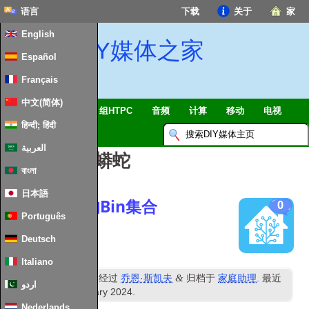
语言
下载
关于
家
English
DIY媒体之家
Español
Français
中文(简体)
智能家居 & 物联网
组HTPC
音频
计算
移动
电视
हिन्दी; हिंदी
指南
消息
العربية
文章标签：
蟒蛇
বাংলা
日本語
家庭助理中的Bin集合
0
Português
Deutsch
Italiano
日
&
发表
25
行进 2021
经过
乔恩·斯凯夫
归档于
家庭助理
. 最近
اردو
更新时间
28
th January
2024
.
Nederlands