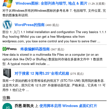
Windows图标: 全部列表与细节, 地点 & 图片
(
1.2k 次观看
)
对于从Windows所有的Windows图标的参考名单 7. 包括细节, 文件位置, 完
整的图像集和说明.
WordPress的指南
(
480 观点
)
部分 1: 入门 1.1
Initial installation and configuration The very basics
1.1.1
Buy hosting Whilst you can get a free Wordpress site from
wordpress.com
,
you lose some control and you have to serve their
...
终极编解码器指南
(
367 观点
)
How data is stored in a multimedia file Files on a computer
(
or on an
optical disk like DVD or BluRay
) 数据如何存储在多媒体文件中 1 数据类
型.
A typical movie will include
...
对于搜索 12 海湾5.25“全塔式机箱
(
275 观点
)
我有一个原始的酷冷至尊堆垛机的情况下 (STC-T01-UW) 我用我的服务器.
这是伟大的，因为它有 12 5.25" 外接驱动器托架. 严格来说，它具有 11 可
用作 1 他们之中 ...
注释
乔恩·斯凯夫
上
使用脚本启用 Windows 桌面幻灯片
JS