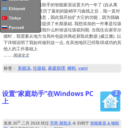
我已经开发基于家庭助手的智能家居设置大约一年了 (自从离
Ελληνικά
开SmartThings) 在经历了最初的陡峭学习曲线之后，我一直对
家庭助理感到非常满意，因此我开始扩大它的功能，因为我确
Türkçe
信它为我的智能家居提供了长期基础. 我想添加的一件事是垃圾
Русский
箱收集数据，以提醒我什么时候该垃圾箱到期. 当我住在谢菲尔
德时，我需要从地方当局外包提供商处获取此数据 (威立雅). 以
下详细说明了我如何做到这一点, 在其他地区已经取得成功的其
他人的工作基础上
阅读全文
……
标签：
美丽汤
,
垃圾箱
,
家庭助理
,
蟒蛇
,
yaml
设置“家庭助手”在Windows PC
2
上
日
&
发表
20
二月 2018
经过
乔恩·斯凯夫
归档于
智能家居 & 物联