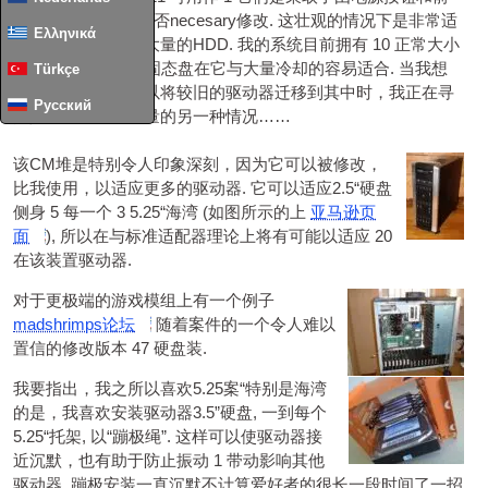
USB模块, 但是这是否necesary修改. 这壮观的情况下是非常适
Ελληνικά
合的存储阵列配合大量的HDD. 我的系统目前拥有 10 正常大小
的硬盘驱动器和 2 固态盘在它与大量冷却的容易适合. 当我想
Türkçe
建立第二台服务器以将较旧的驱动器迁移到其中时，我正在寻
Русский
找具有同样出色容量的另一种情况……
该CM堆是特别令人印象深刻，因为它可以被修改，
比我使用，以适应更多的驱动器. 它可以适应2.5“硬盘
侧身 5 每一个 3 5.25“海湾 (如图所示的上
亚马逊页
面
), 所以在与标准适配器理论上将有可能以适应 20
在该装置驱动器.
对于更极端的游戏模组上有一个例子
madshrimps论坛
随着案件的一个令人难以
置信的修改版本 47 硬盘装.
我要指出，我之所以喜欢5.25案“特别是海湾
的是，我喜欢安装驱动器3.5”硬盘, 一到每个
5.25“托架, 以“蹦极绳”. 这样可以使驱动器接
近沉默，也有助于防止振动 1 带动影响其他
驱动器. 蹦极安装一直沉默不计算爱好者的很长一段时间了一招