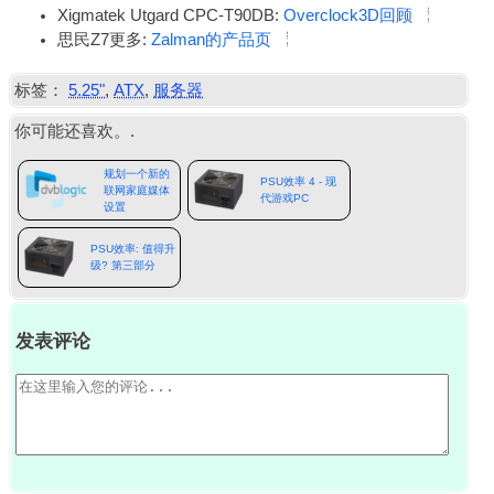
Xigmatek Utgard CPC-T90DB:
Overclock3D回顾
思民Z7更多:
Zalman的产品页
标签：
5.25"
,
ATX
,
服务器
你可能还喜欢。.
规划一个新的
PSU效率 4 - 现
联网家庭媒体
代游戏PC
设置
PSU效率: 值得升
级? 第三部分
发表评论