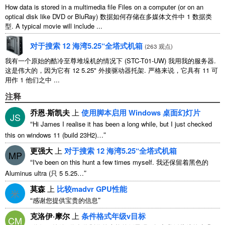
How data is stored in a multimedia file Files on a computer
(
or on an
optical disk like DVD or BluRay
) 数据如何存储在多媒体文件中 1 数据类
型.
A typical movie will include
...
对于搜索 12 海湾5.25“全塔式机箱
(
263 观点
)
我有一个原始的酷冷至尊堆垛机的情况下 (STC-T01-UW) 我用我的服务器.
这是伟大的，因为它有 12 5.25" 外接驱动器托架. 严格来说，它具有 11 可
用作 1 他们之中 ...
注释
乔恩·斯凯夫
上
使用脚本启用 Windows 桌面幻灯片
JS
“
Hi James I realise it has been a long while
,
but I just checked
”
this on windows
11 (
build 23H2
)…
更强大
上
对于搜索 12 海湾5.25“全塔式机箱
MP
“
I've been on this hunt a few times myself
. 我还保留着黑色的
”
Aluminus ultra (只 5 5.25…
莫森
上
比较madvr GPU性能
米
“
”
感谢您提供宝贵的信息
克洛伊·摩尔
上
条件格式年级v目标
CM