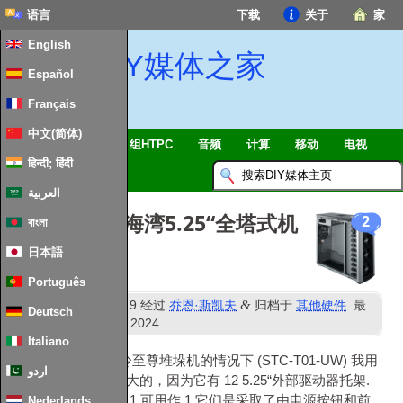
语言
下载
关于
家
English
DIY媒体之家
Español
Français
中文(简体)
智能家居 & 物联网
组HTPC
音频
计算
移动
电视
हिन्दी; हिंदी
指南
消息
العربية
对于搜索 12 海湾5.25“全塔式机
2
বাংলা
箱
日本語
Português
rd
&
发表
23
十一月 2019
经过
乔恩·斯凯夫
归档于
其他硬件
. 最
Deutsch
ND
近更新时间
2
二月 2024
.
Italiano
我有一个原始的酷冷至尊堆垛机的情况下 (STC-T01-UW) 我用
اردو
我的服务器. 这是伟大的，因为它有 12 5.25“外部驱动器托架.
严格来说，它具有 11 可用作 1 它们是采取了由电源按钮和前
Nederlands