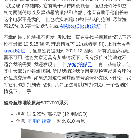
- 我发现了存储阵列它有助于保持降低噪音，但也允许冷却空
气向两侧传球以及驱动器的顶部和底部，这应有助于他们长寿.
这个电影不是我的，但也确实表现出教科书式的范例 (尽管海
湾2.5“在3.5英寸硬盘”, 礼貌
AllAboutCircuits论坛
不幸的是，堆垛机不再发, 所以我一直在寻找任何其他情况下还
设有最低 10 5.25“海湾, 理想情况下 12 (或者更多!). 上有老名单
unraid论坛
, 但是这要追溯到 2011-12 因此，所有的建议驱动
器不可用. 这篇文章还具有某些情况下，只有报价 9 海湾这不
适合我的需要. 我还发现了一个
reddit的帖子
有一些建议，但
其中大部分也很难找到, 所以我编这我使用定期检查易趣合理的
价位成交清单. 如果您知道任何其他型号的请补充以下评论，我
将它们添加到列表. 否则, 我希望这可以帮助你找到一个合适的
情况下，二手.
酷冷至尊堆垛原始STC-T01系列
拥有 11 5.25“外部托架 (12 用MOD)
信息:
有用的线索
对比 810 与原