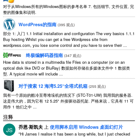
对于从Windows所有的Windows图标的参考名单 7. 包括细节, 文件位置, 完
整的图像集和说明.
WordPress的指南
(
395 观点
)
部分 1: 入门 1.1
Initial installation and configuration The very basics
1.1.1
Buy hosting Whilst you can get a free Wordpress site from
wordpress.com
,
you lose some control and you have to serve their
...
终极编解码器指南
(
347 观点
)
How data is stored in a multimedia file Files on a computer
(
or on an
optical disk like DVD or BluRay
) 数据如何存储在多媒体文件中 1 数据类
型.
A typical movie will include
...
对于搜索 12 海湾5.25“全塔式机箱
(
255 观点
)
我有一个原始的酷冷至尊堆垛机的情况下 (STC-T01-UW) 我用我的服务器.
这是伟大的，因为它有 12 5.25" 外接驱动器托架. 严格来说，它具有 11 可
用作 1 他们之中 ...
注释
乔恩·斯凯夫
上
使用脚本启用 Windows 桌面幻灯片
JS
“
Hi James I realise it has been a long while
,
but I just checked