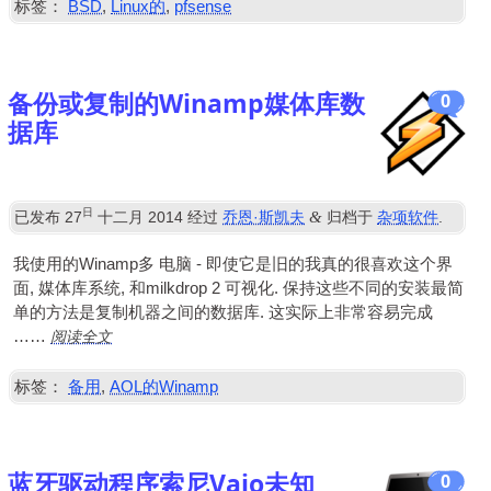
标签：
BSD
,
Linux的
,
pfsense
备份或复制的Winamp媒体库数
0
据库
日
&
已发布
27
十二月 2014
经过
乔恩·斯凯夫
归档于
杂项软件
.
我使用的Winamp多
电脑
- 即使它是旧的我真的很喜欢这个界
面, 媒体库系统, 和milkdrop 2 可视化. 保持这些不同的安装最简
单的方法是复制机器之间的数据库. 这实际上非常容易完成
阅读全文
……
标签：
备用
,
AOL的Winamp
蓝牙驱动程序索尼Vaio未知
0