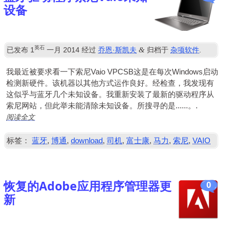
设备
英石
&
已发布
1
一月 2014
经过
乔恩·斯凯夫
归档于
杂项软件
.
我最近被要求看一下索尼Vaio VPCSB这是在每次Windows启动
检测新硬件。该机器以其他方式运作良好。经检查，我发现有
这似乎与蓝牙几个未知设备。我重新安装了最新的驱动程序从
索尼网站，但此举未能清除未知设备。所搜寻的是......。.
阅读全文
标签：
蓝牙
,
博通
,
download
,
司机
,
富士康
,
马力
,
索尼
,
VAIO
恢复的Adobe应用程序管理器更
0
新