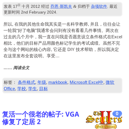
日
&
发表
17
十月 2012
经过
乔恩·斯凯夫
归档于
杂项软件
. 最近
更新时间
2
nd February
2024
.
所以, 在我的其他生命我其实是一名科学教师, 并且，往往会让
一轮我“好了电脑”我通常会问到有没有看看几件事情。两次在
过去的几个月中，我一直在问我是否愿意设立条件格式在Excel
相比，他们的目标产品用颜色标记学生的考试成绩。虽然不完
全与这个网站的核心内容, 它还是
DIY
技术帮助，所以我决定
在这里发布全套说明。享受…
阅读全文
……
标签：
条件格式
,
年级
,
markbook
,
Microsoft Excel中
,
微软
Office
,
学校
,
学生
,
目标
复活一个很老的帖子: VGA
0
修复了定居 2