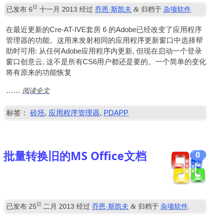
日
&
已发布
6
十一月 2013
经过
乔恩·斯凯夫
归档于
杂项软件
.
在最近更新的Cre-AT-IVE套房 6 的Adobe已经改变了应用程序
管理器的功能。这用来发射相同的应用程序更新窗口中选择帮
助时可用: 从任何Adobe应用程序内更新, 但现在启动一个登录
窗口创意云, 这不是所有CS6用户都还是要的。一个简单的变化
将有原来的功能恢复
阅读全文
……
标签：
砖坯
,
应用程序管理器
,
PDAPP
批量转换旧的MS Office文档
0
日
&
已发布
25
二月 2013
经过
乔恩·斯凯夫
归档于
杂项软件
.