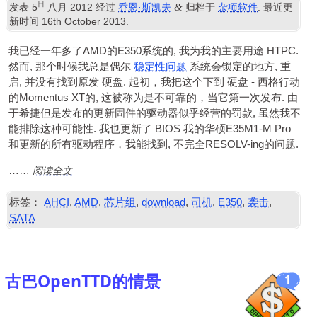
日
&
发表
5
八月 2012
经过
乔恩·斯凯夫
归档于
杂项软件
. 最近更
新时间
16
th October
2013
.
我已经一年多了AMD的E350系统的, 我为我的主要用途
HTPC
.
然而, 那个时候我总是偶尔
稳定性问题
系统会锁定的地方, 重
启, 并没有找到原发
硬盘
. 起初，我把这个下到
硬盘
- 西格行动
的Momentus XT的, 这被称为是不可靠的，当它第一次发布. 由
于希捷但是发布的更新固件的驱动器似乎经营的罚款, 虽然我不
能排除这种可能性. 我也更新了
BIOS
我的华硕E35M1-M Pro
和更新的所有驱动程序，我能找到, 不完全RESOLV-ing的问题.
阅读全文
……
标签：
AHCI
,
AMD
,
芯片组
,
download
,
司机
,
E350
,
袭击
,
SATA
古巴OpenTTD的情景
1