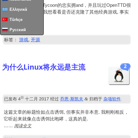
我一直是Trans­port Tycoon的忠实拥and，并且玩过OpenTTD很
Ελληνικά
多年了. 我最近以为我想看看是否还克隆了其他经典游戏, 事实
证明，有很多!
Türkçe
阅读全文
……
Русский
标签：
游戏
,
开源
为什么Linux将永远是主流
2
日
&
已发布
4
十二月 2017
经过
乔恩·斯凯夫
归档于
杂项软件
.
这篇文章的标题恰如点击诱饵, 但事实并非本意. 我刚刚相反，
它听起来就像点击诱饵比咆哮，这真的是.
阅读全文
……