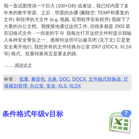
我一直试图理清一个巨大 (100+
GB
) 或者说，我已经内置了多
年来的教学资源。之后，明显的步骤 (删除空, TEMP和重复的
文件) 和排序的大文件 (e.g. 视频, 应用程序安装程序) 我留下了
大量的办公文档。我慢慢地通过这些工作, 但很多都是 2003 甚
至旧格式文件 - 一些老的字 6! 我每次打开这些文件时提示我输
入各种安全警告之一。惠斯特这些可以被关闭 (见下文) 它是更
安全离开他们, 我想所有的文件转换办公室 2007 (DOCX, XLSX
等) 格式。批量转换肯定是要走的路.
阅读全文
……
标签：
批量
,
兼容包
,
兑换
,
DOC
,
DOCX
,
文件格式转换器
,
迁
移规划管理
,
办公室
,
安全
,
XLS
,
XLSX
条件格式年级v目标
7