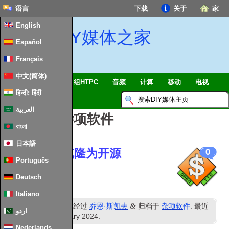
语言
下载
关于
家
English
DIY媒体之家
Español
Français
中文(简体)
智能家居 & 物联网
组HTPC
音频
计算
移动
电视
हिन्दी; हिंदी
指南
消息
العربية
帖子分类:
杂项软件
বাংলা
日本語
经典游戏被克隆为开源
0
Português
Deutsch
Italiano
日
&
发表
19
可能 2020
经过
乔恩·斯凯夫
归档于
杂项软件
. 最近
اردو
更新时间
28
th January
2024
.
Nederlands