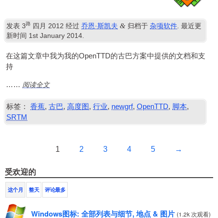
路
&
发表
3
四月 2012
经过
乔恩·斯凯夫
归档于
杂项软件
. 最近更
新时间
1
st January
2014
.
在这篇文章中我为我的OpenTTD的古巴方案中提供的文档和支
持
阅读全文
……
标签：
香蕉
,
古巴
,
高度图
,
行业
,
newgrf
,
OpenTTD
,
脚本
,
SRTM
1
2
3
4
5
→
受欢迎的
这个月
整天
评论最多
Windows图标: 全部列表与细节, 地点 & 图片
(
1.2k 次观看
)