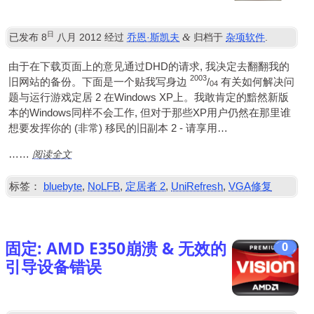
日
&
已发布
8
八月 2012
经过
乔恩·斯凯夫
归档于
杂项软件
.
由于在下载页面上的意见通过DHD的请求, 我决定去翻翻我的
2003
旧网站的备份。下面是一个贴我写身边
/
有关如何解决问
04
题与运行游戏定居 2 在Windows XP上。我敢肯定的黯然新版
本的Windows同样不会工作, 但对于那些XP用户仍然在那里谁
想要发挥你的 (非常) 移民的旧副本 2 - 请享用…
阅读全文
……
标签：
bluebyte
,
NoLFB
,
定居者 2
,
UniRefresh
,
VGA修复
固定: AMD E350崩溃 & 无效的
0
引导设备错误