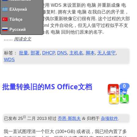
我在独立服务器上使用 WDS 来设置新的
电脑
并重新成像
电
Ελληνικά
脑
当他们最终无法修复时. 拥有大量
电脑
在我自己的房子里，
在交换或升级硬件时偶尔重新映像它们很有用. 这个过程的大部
Türkçe
分现在由 unattend.xml 文件自动化，但无人值守过程似乎不支
Русский
持的一个步骤是重命名
电脑
回到他们原来的名字.
阅读全文
……
标签：
批量
,
部署
,
DHCP
,
DNS
,
主机名
,
脚本
,
无人值守
,
WDS
批量转换旧的MS Office文档
0
日
&
已发布
25
二月 2013
经过
乔恩·斯凯夫
归档于
杂项软件
.
我一直试图理清一个巨大 (100+
GB
) 或者说，我已经内置了多