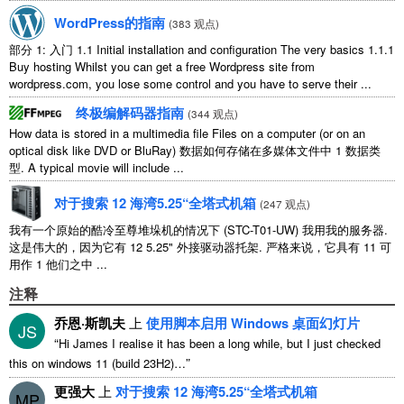
WordPress的指南
(
383 观点
)
部分 1: 入门 1.1
Initial installation and configuration The very basics
1.1.1
Buy hosting Whilst you can get a free Wordpress site from
wordpress.com
,
you lose some control and you have to serve their
...
终极编解码器指南
(
344 观点
)
How data is stored in a multimedia file Files on a computer
(
or on an
optical disk like DVD or BluRay
) 数据如何存储在多媒体文件中 1 数据类
型.
A typical movie will include
...
对于搜索 12 海湾5.25“全塔式机箱
(
247 观点
)
我有一个原始的酷冷至尊堆垛机的情况下 (STC-T01-UW) 我用我的服务器.
这是伟大的，因为它有 12 5.25" 外接驱动器托架. 严格来说，它具有 11 可
用作 1 他们之中 ...
注释
乔恩·斯凯夫
上
使用脚本启用 Windows 桌面幻灯片
JS
“
Hi James I realise it has been a long while
,
but I just checked
”
this on windows
11 (
build 23H2
)…
更强大
上
对于搜索 12 海湾5.25“全塔式机箱
MP