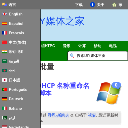
语言
下载
关于
家
English
DIY媒体之家
Español
Français
中文(简体)
智能家居 & 物联网
组HTPC
音频
计算
移动
电视
हिन्दी; हिंदी
指南
消息
العربية
文章标签：
批量
বাংলা
日本語
根据保留的 DHCP 名称重命名
0
Português
PC 的批处理脚本
Deutsch
Italiano
日
&
发表
5
六月 2021
经过
乔恩·斯凯夫
归档于
视窗
. 最近更新时
اردو
间
28
th January
2024
.
Nederlands