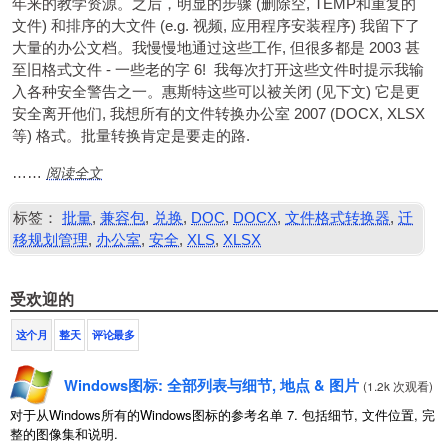
年来的教学资源。之后，明显的步骤 (删除空, TEMP和重复的
文件) 和排序的大文件 (e.g. 视频, 应用程序安装程序) 我留下了
大量的办公文档。我慢慢地通过这些工作, 但很多都是 2003 甚
至旧格式文件 - 一些老的字 6! 我每次打开这些文件时提示我输
入各种安全警告之一。惠斯特这些可以被关闭 (见下文) 它是更
安全离开他们, 我想所有的文件转换办公室 2007 (DOCX, XLSX
等) 格式。批量转换肯定是要走的路.
阅读全文
……
标签：
批量
,
兼容包
,
兑换
,
DOC
,
DOCX
,
文件格式转换器
,
迁
移规划管理
,
办公室
,
安全
,
XLS
,
XLSX
受欢迎的
这个月
整天
评论最多
Windows图标: 全部列表与细节, 地点 & 图片
(
1.2k 次观看
)
对于从Windows所有的Windows图标的参考名单 7. 包括细节, 文件位置, 完
整的图像集和说明.