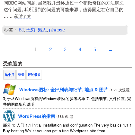
问BBC网站问题. 虽然我并最终通过一个稍微奇怪的方法解决
这个问题, 我所遇到的问题的可能来源，值得固定在它自己的
阅读全文
……
标签：
BT
,
无穷
,
男人
,
pfsense
1
2
3
4
5
→
受欢迎的
这个月
整天
评论最多
Windows图标: 全部列表与细节, 地点 & 图片
(
1.2k 次观看
)
对于从Windows所有的Windows图标的参考名单 7. 包括细节, 文件位置, 完
整的图像集和说明.
WordPress的指南
(
386 观点
)
部分 1: 入门 1.1
Initial installation and configuration The very basics
1.1.1
Buy hosting Whilst you can get a free Wordpress site from