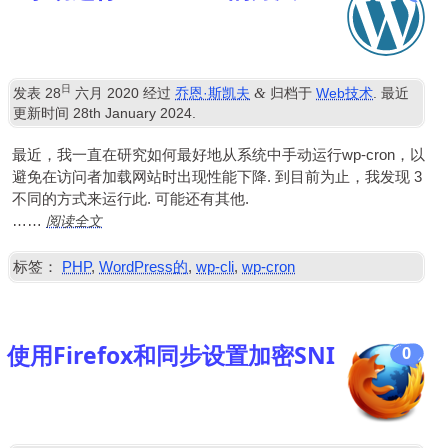
日
&
发表
28
六月 2020
经过
乔恩·斯凯夫
归档于
Web技术
. 最近
更新时间
28
th January
2024
.
最近，我一直在研究如何最好地从系统中手动运行wp-cron，以
避免在访问者加载网站时出现性能下降. 到目前为止，我发现 3
不同的方式来运行此. 可能还有其他.
阅读全文
……
标签：
PHP
,
WordPress的
,
wp-cli
,
wp-cron
使用Firefox和同步设置加密SNI
0