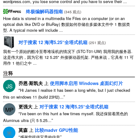
wordpress.com
,
you lose some control and you have to serve their
...
终极编解码器指南
(
345 观点
)
How data is stored in a multimedia file Files on a computer
(
or on an
optical disk like DVD or BluRay
) 数据如何存储在多媒体文件中 1 数据类
型.
A typical movie will include
...
对于搜索 12 海湾5.25“全塔式机箱
(
251 观点
)
我有一个原始的酷冷至尊堆垛机的情况下 (STC-T01-UW) 我用我的服务器.
这是伟大的，因为它有 12 5.25" 外接驱动器托架. 严格来说，它具有 11 可
用作 1 他们之中 ...
注释
乔恩·斯凯夫
上
使用脚本启用 Windows 桌面幻灯片
JS
“
Hi James I realise it has been a long while
,
but I just checked
”
this on windows
11 (
build 23H2
)…
更强大
上
对于搜索 12 海湾5.25“全塔式机箱
MP
“
I've been on this hunt a few times myself
. 我还保留着黑色的
”
Aluminus ultra (只 5 5.25…
莫森
上
比较madvr GPU性能
米
“
”
感谢您提供宝贵的信息