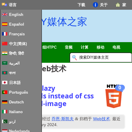
语言
下载
关于
家
English
DIY媒体之家
Español
Français
中文(简体)
智能家居 & 物联网
组HTPC
音频
计算
移动
电视
हिन्दी; हिंदी
指南
消息
العربية
帖子分类:
Web技术
বাংলা
日本語
Responsive lazy
0
Português
backgrounds instead of css
background-image
Deutsch
Italiano
日
&
发表
18
一月 2024
经过
乔恩·斯凯夫
归档于
Web技术
. 最近
اردو
更新时间
28
th January
2024
.
Nederlands