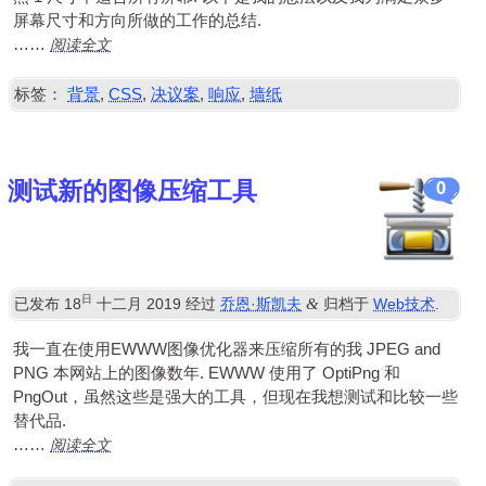
屏幕尺寸和方向所做的工作的总结.
阅读全文
……
标签：
背景
,
CSS
,
决议案
,
响应
,
墙纸
测试新的图像压缩工具
0
日
&
已发布
18
十二月 2019
经过
乔恩·斯凯夫
归档于
Web技术
.
我一直在使用EWWW图像优化器来压缩所有的我
JPEG
and
PNG
本网站上的图像数年. EWWW 使用了 OptiPng 和
PngOut，虽然这些是强大的工具，但现在我想测试和比较一些
替代品.
阅读全文
……