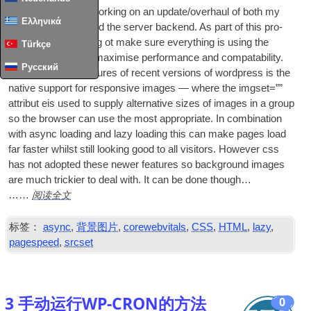
I’ve recently been work­ing on an update/overhaul of both my
Ελληνικά
vari­ous web­sites and the serv­er backend
.
As part of this pro­
cess I’ve been try­ing ot make sure everything is using the
Türkçe
latest stand­ards to max­im­ise per­form­ance and com­pat­ab­il­ity
.
Русский
One of the best fea­tures of recent ver­sions of word­press is the
nat­ive sup­port for respons­ive images — where the img­set=””
attribut eis used to sup­ply altern­at­ive sizes of images in a group
so the browser can use the most appro­pri­ate
.
In com­bin­a­tion
with async load­ing and lazy load­ing this can make pages load
far faster whilst still look­ing good to all vis­it­ors
.
How­ever css
has not adop­ted these new­er fea­tures so back­ground images
are much trick­i­er to deal with
.
It can be done though…
阅读全文
……
标签：
async
,
背景图片
,
corewebvitals
,
CSS
,
HTML
,
lazy
,
pagespeed
,
srcset
3 手动运行WP-CRON的方法
0