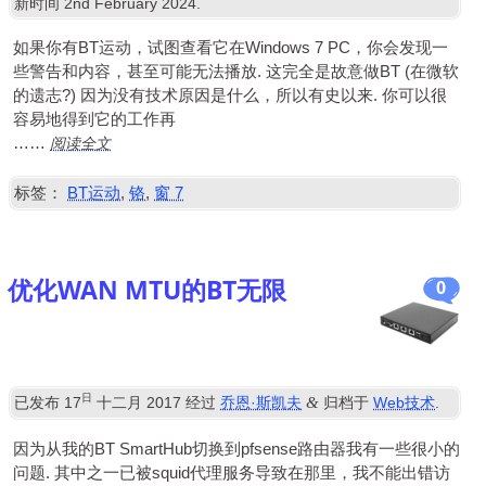
新时间
2
nd February
2024
.
如果你有BT运动，试图查看它在Windows 7 PC，你会发现一
些警告和内容，甚至可能无法播放. 这完全是故意做BT (在微软
的遗志?) 因为没有技术原因是什么，所以有史以来. 你可以很
容易地得到它的工作再
阅读全文
……
标签：
BT运动
,
铬
,
窗 7
优化WAN MTU的BT无限
0
日
&
已发布
17
十二月 2017
经过
乔恩·斯凯夫
归档于
Web技术
.
因为从我的BT SmartHub切换到pfsense路由器我有一些很小的
问题. 其中之一已被squid代理服务导致在那里，我不能出错访