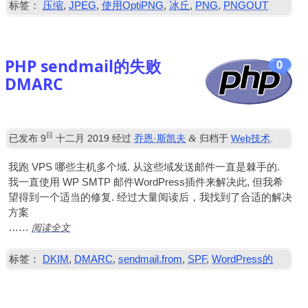
标签：
压缩
,
JPEG
,
使用OptiPNG
,
冰丘
,
PNG
,
PNGOUT
PHP sendmail的失败
0
DMARC
日
&
已发布
9
十二月 2019
经过
乔恩·斯凯夫
归档于
Web技术
.
我跑
VPS
哪些主机多个域. 从这些域发送邮件一直是棘手的.
我一直使用
WP
SMTP
邮件WordPress插件来解决此, 但我希
望得到一个适当的修复. 经过大量阅读后，我找到了合适的解决
方案
阅读全文
……
标签：
DKIM
,
DMARC
,
sendmail.from
,
SPF
,
WordPress的