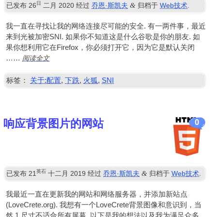
日
&
已发布
26
二月 2020
经过
乔恩·斯凯夫
归档于
Web技术
.
我一直在寻找让我的网络连接尽可能的安全. 有一两件事，最近
来到光被加密SNI. 如果你不知道这是什么谷歌是你的朋友. 如
果你想利用它在Firefox，你必须打开它，因为它是默认关闭
阅读全文
……
标签：
关于:配置
,
下跌
,
火狐
,
SNI
响应背景图片的网站
0
英石
&
已发布
21
十二月 2019
经过
乔恩·斯凯夫
归档于
Web技术
.
我最近一直在更新我的网站和网络服务器，并添加新站点
(LoveCrete.org). 我想有一个LoveCrete背景图像和意识到，当
然 1 尺寸不适合所有屏幕. 以下是我的想法以及我为满足众多