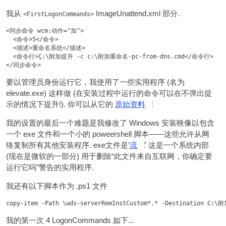
我从
ImageUnattend.xml 部分.
<FirstLogonCommands>
<同步命令 wcm:动作="加">

  <命令>5</命令>

  <描述>重命名系统</描述>

  <命令行>Ç:\附加提升 -c c:\附加重命名-pc-from-dns.cmd</命令行>

要以管理员身份运行它，我使用了一些实用程序 (名为
elevate.exe) 这样做 (在安装过程中运行的命令可以在不弹出提
示的情况下提升!). 你可以从它的
原始资料
我的设置的最后一个难题是我修改了 Windows 安装映像以包含
一个 exe 文件和一个小的 poweershell 脚本——这些允许从网
络复制所有其他安装程序. exe文件是'
流
' 这是一个系统内部
(现在是微软的一部分) 用于删除“此文件来自互联网，你确定要
运行它吗”警告的实用程序.
我还有以下脚本作为 .ps1 文件
我的第一次 4 LogonCommands 如下...