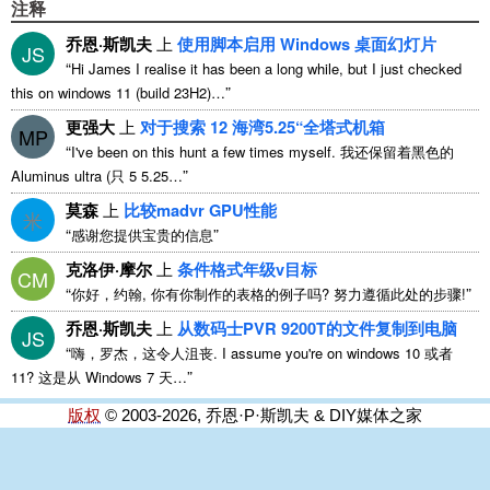
注释
乔恩·斯凯夫
上
使用脚本启用 Windows 桌面幻灯片
JS
“
Hi James I realise it has been a long while
,
but I just checked
”
this on windows
11 (
build 23H2
)…
更强大
上
对于搜索 12 海湾5.25“全塔式机箱
MP
“
I've been on this hunt a few times myself
. 我还保留着黑色的
”
Aluminus ultra (只 5 5.25…
莫森
上
比较madvr GPU性能
米
“
”
感谢您提供宝贵的信息
克洛伊·摩尔
上
条件格式年级v目标
CM
“
”
你好，约翰, 你有你制作的表格的例子吗? 努力遵循此处的步骤!
乔恩·斯凯夫
上
从数码士PVR 9200T的文件复制到电脑
JS
“
嗨，罗杰，这令人沮丧.
I assume you're on windows
10 或者
”
11? 这是从 Windows 7 天…
版权
© 2003-2026, 乔恩·P·斯凯夫 & DIY媒体之家