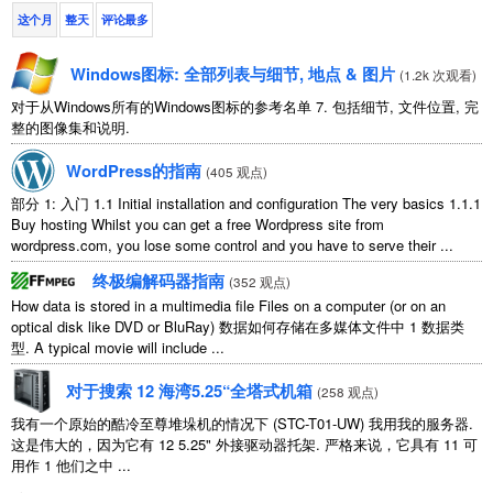
这个月
整天
评论最多
Windows图标: 全部列表与细节, 地点 & 图片
(
1.2k 次观看
)
对于从Windows所有的Windows图标的参考名单 7. 包括细节, 文件位置, 完
整的图像集和说明.
WordPress的指南
(
405 观点
)
部分 1: 入门 1.1
Initial installation and configuration The very basics
1.1.1
Buy hosting Whilst you can get a free Wordpress site from
wordpress.com
,
you lose some control and you have to serve their
...
终极编解码器指南
(
352 观点
)
How data is stored in a multimedia file Files on a computer
(
or on an
optical disk like DVD or BluRay
) 数据如何存储在多媒体文件中 1 数据类
型.
A typical movie will include
...
对于搜索 12 海湾5.25“全塔式机箱
(
258 观点
)
我有一个原始的酷冷至尊堆垛机的情况下 (STC-T01-UW) 我用我的服务器.
这是伟大的，因为它有 12 5.25" 外接驱动器托架. 严格来说，它具有 11 可
用作 1 他们之中 ...