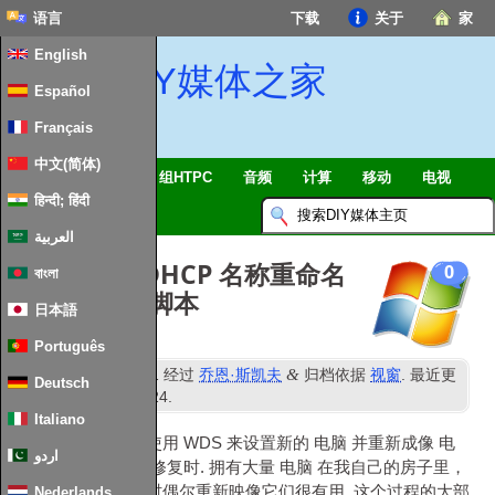
语言
下载
关于
家
English
DIY媒体之家
Español
Français
中文(简体)
智能家居 & 物联网
组HTPC
音频
计算
移动
电视
हिन्दी; हिंदी
指南
消息
العربية
根据保留的 DHCP 名称重命名
0
বাংলা
PC 的批处理脚本
日本語
Português
th
&
已发表
5
六月 2021
经过
乔恩·斯凯夫
归档依据
视窗
. 最近更
Deutsch
th
新时间
28
一月 2024
.
Italiano
我在独立服务器上使用 WDS 来设置新的
电脑
并重新成像
电
اردو
脑
当他们最终无法修复时. 拥有大量
电脑
在我自己的房子里，
在交换或升级硬件时偶尔重新映像它们很有用. 这个过程的大部
Nederlands