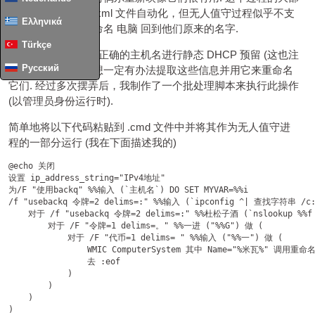
分现在由 unattend.xml 文件自动化，但无人值守过程似乎不支
Ελληνικά
持的一个步骤是重命名
电脑
回到他们原来的名字.
Türkçe
我的所有
电脑
使用正确的主机名进行静态 DHCP 预留 (这也注
Русский
册在
DNS
) 所以我想一定有办法提取这些信息并用它来重命名
它们. 经过多次摆弄后，我制作了一个批处理脚本来执行此操作
(以管理员身份运行时).
简单地将以下代码粘贴到 .cmd 文件中并将其作为无人值守进
程的一部分运行 (我在下面描述我的)
@echo 关闭

设置 ip_address_string="IPv4地址"

为/F "使用backq" %%输入 (`主机名`) DO SET MYVAR=%%i

/f "usebackq 令牌=2 delims=:" %%输入 (`ipconfig ^| 查找字符串 /c:%
    对于 /f "usebackq 令牌=2 delims=:" %%杜松子酒 (`nslookup %
        对于 /F "令牌=1 delims=。" %%一进 ("%%G") 做 (

            对于 /F "代币=1 delims= " %%输入 ("%%一") 做 (

                WMIC ComputerSystem 其中 Name="%米瓦%" 调用重命名
                去 :eof

            )

        )

    )
