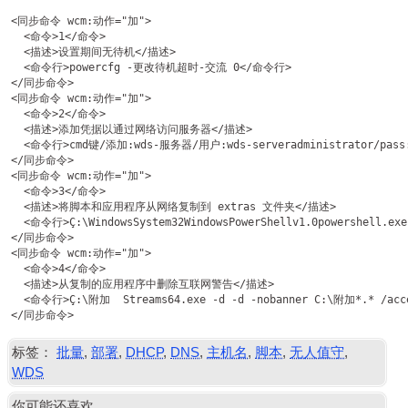
<同步命令 wcm:动作="加">

  <命令>1</命令>

  <描述>设置期间无待机</描述>

  <命令行>powercfg -更改待机超时-交流 0</命令行>

</同步命令>

<同步命令 wcm:动作="加">

  <命令>2</命令>

  <描述>添加凭据以通过网络访问服务器</描述>

  <命令行>cmd键/添加:wds-服务器/用户:wds-serveradministrator/pas
</同步命令>

<同步命令 wcm:动作="加">

  <命令>3</命令>

  <描述>将脚本和应用程序从网络复制到 extras 文件夹</描述>

  <命令行>Ç:\WindowsSystem32WindowsPowerShellv1.0powershell.exe
</同步命令>

<同步命令 wcm:动作="加">

  <命令>4</命令>

  <描述>从复制的应用程序中删除互联网警告</描述>

  <命令行>Ç:\附加  Streams64.exe -d -d -nobanner C:\附加*.* /acc
标签：
批量
,
部署
,
DHCP
,
DNS
,
主机名
,
脚本
,
无人值守
,
WDS
你可能还喜欢。.