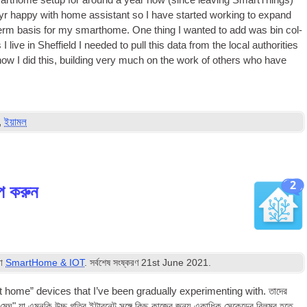
marthome setup for around a year now
(
since leav­ing SmartTh­ings
)
veyr happy with home assist­ant so I have star­ted work­ing to expand
ng term basis for my smarthome
.
One thing I wanted to add was bin col­
 I live in Shef­field I needed to pull this data from the loc­al author­it­ies
how I did this
,
build­ing very much on the work of oth­ers who have
,
ইয়ামল
2
প করুন
রা
SmartHome & IOT
. সর্বশেষ সংষ্করণ
21
st June
2021
.
t home” devices that I’ve been gradu­ally exper­i­ment­ing with
. তাদের
"মেঘ" যা এমনকি উচ্চ গতির ইন্টারনেট সঙ্গে কিছু কাজের জন্য একাধিক সেকেন্ডের বিলম্ব হতে