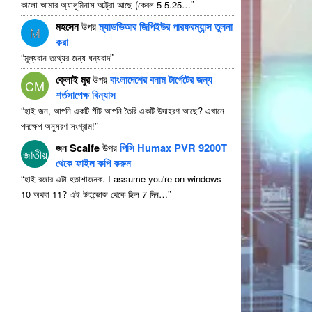
”
কালো আমার অ্যালুমিনাস আল্ট্রা আছে (কেবল 5 5.25…
মহসেন
উপর
ম্যাডভিআর জিপিইউর পারফরম্যান্স তুলনা
M
করা
“
”
মূল্যবান তথ্যের জন্য ধন্যবাদ
ক্লোই মুর
উপর
বাংলাদেশের বনাম টার্গেটের জন্য
CM
শর্তসাপেক্ষ বিন্যাস
“
হাই জন, আপনি একটি শীট আপনি তৈরি একটি উদাহরণ আছে? এখানে
”
পদক্ষেপ অনুসরণ সংগ্রাম!
জন Scaife
উপর
পিসি Humax PVR 9200T
জাতীয়
থেকে ফাইল কপি করুন
“
হাই রজার এটা হতাশাজনক.
I assume you're on windows
”
10 অথবা 11? এই উইন্ডোজ থেকে ছিল 7 দিন…