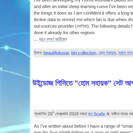
I’ve been devel­op­ing my Home Assist­ant based s
and after an ini­tial steep learn­ing curve I’ve been 
the things it does as I am con­if­dent it offers a lo
lec­tion data to remind me which bin is due when
.
As
out-sources pro­vider
(ভোলিয়া).
The fol­low­ing details 
done it already for oth­er regions
পড়ুন সম্পূর্ণ আর্টিকেল
...
ট্যাগ:
beautifulsoup
,
bin collection
,
হোম সহায়ক
,
ময়াল সাপ
উইন্ডোজ পিসিতে "হোম সহায়ক" সেট আ
ম
&
প্রকাশিত
20
ফেব্রুয়ারি 2018
দ্বারা
জন Scaife
অধীনে দায়ের ক
As I’ve writ­ten about before I have a range of “smar
মধ্যে কিছু লিঙ্ক সর্বশ্রেষ্ঠ বিরক্তির হল যে অনেক বল আপনি মাধ্যমে 