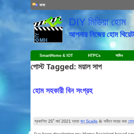
ভাষা
DIY মিডিয়া হোম
আপনার নিজের হোম থিয়েটা
SmartHome & IOT
HTPCs
অডিও
পোস্ট Tagged:
ময়াল সাপ
হোম সহকারী বিন সংগ্রহ
ম
&
প্রকাশিত
25
মার্চ 2021
দ্বারা
জন Scaife
অধীনে দায়ের করা
হোম