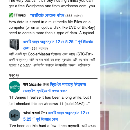
The very basics
1.1.1
Buy hosting Whilst you can
get a free Wordpress site from wordpress.com
,
you
lose some control and you have to serve their
...
আলটিমেট কোডেক গাইড
(
358 মতামত
)
How data is stored in a multimedia file Files on a
computer
(
or on an optical disk like DVD or BluRay
)
need to contain more than
1
type of data
.
A typical
movie will include
...
একটি জন্য অনুসন্ধান 12 বে 5.25 ″ পূর্ণ টাওয়ার
কেস
(
261 মতামত
)
আমি একটি মূল CoolerMaster স্ট্যাকার কেস আছে (STC-T01-
একই বাক্যাংশ) আমি আমার সার্ভারের জন্য ব্যবহার. এটা বড় কারণ এটি
হয়েছে 12 5.25" এক্সটার্নাল ড্রাইভ উপসাগরীয় অঞ্চল. কঠোরভাবে
বলতে এটা আছে 11 ব্যবহারযোগ্য যেমন 1 তাদের মধ্যে ...
মন্তব্য
জন Scaife
উপর
স্ক্রিপ্টের সাহায্যে উইন্ডোজ
জাতীয়
ডেস্কটপ স্লাইডশো সক্ষম করুন
“
Hi James I realise it has been a long while
,
but I
”
just checked this on windows
11 (
build 23H2
)…
আরো ক্ষমতা
উপর
একটি জন্য অনুসন্ধান 12 বে
MP
5.25 ″ পূর্ণ টাওয়ার কেস
“
I've been on this hunt a few times myself
. আমি এখনও