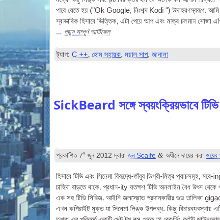
পারে যেতে হয় ("Ok Google, নিঃশব্দ Kodi ") উদাহরণস্বরূপ. আমি মুক্
স্বাভাবিক হিসাবে ভিত্তিক, এটা পেয়ে আপ এবং মাত্র চলমান সোজা এগি
পড়ুন সম্পূর্ণ আর্টিকেল
...
ট্যাগ:
C ++
,
হোম সহায়ক
,
ময়াল সাপ
,
জানালা
SickBeard সঙ্গে স্বয়ংক্রিয়ভাবে টিভ
ম
&
প্রকাশিত
7
জুন 2012
দ্বারা
জন Scaife
অধীনে দায়ের করা
ওয়েব 
হিসাবে
টিভি
এবং সিনেমা বিরূদ্ধে-তাঁবুর ডিগ্রী-মিত্র প্যাচসমূহ, মরে-
চাহিদা বাড়তে থাকে. প্রধান-ity যতক্ষণ
টিভি
অনলাইন বৈধ উৎস থেকে পাও
এক সহ
টিভি
সিরিজ. আইনি জলস্রোত প্রদানকারীর গুড তালিকা giga
এখন কপিরাইট মুক্ত যা সিনেমা লিঙ্ক উপলব্ধ. কিছু বিচারব্যবস্থায় 
অথবা এর পরিবর্তে একটি সেট টপ বক্স থেকে তা রেকর্ডিং কন্টেন্ট ডাউন