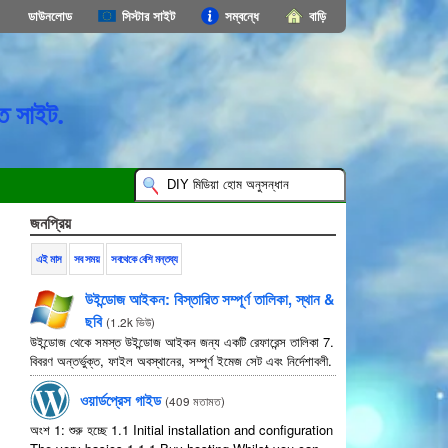
ডাউনলোড
সিস্টার সাইট
সম্বন্ধে
বাড়ি
ত সাইট.
জনপ্রিয়
এই মাস
সব সময়
সবথেকে বেশি মন্তব্য
উইন্ডোজ আইকন: বিস্তারিত সম্পূর্ণ তালিকা, স্থান &
ছবি
(
1.2k ভিউ
)
উইন্ডোজ থেকে সমস্ত উইন্ডোজ আইকন জন্য একটি রেফারেন্স তালিকা 7.
বিবরণ অন্তর্ভুক্ত, ফাইল অবস্থানের, সম্পূর্ণ ইমেজ সেট এবং নির্দেশাবলী.
ওয়ার্ডপ্রেস গাইড
(
409 মতামত
)
অংশ 1: শুরু হচ্ছে 1.1
Initial installation and configuration