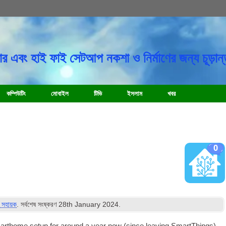
র এবং হাই ফাই সেটআপ নকশা ও নির্মাণের জন্য চূড়ান্
কম্পিউটিং
মোবাইল
টিভি
ইসলাম
খবর
0
 সহায়ক
. সর্বশেষ সংষ্করণ
28
th January
2024
.