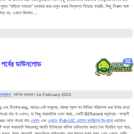
ত "বাড়িতে সহায়ক" ব্যবহার করে দেখুন করার সিদ্ধান্ত নিয়েছে করেছি. কিছু লিনাক্স সঙ্গে
য়ে নয়. এখানে কিভাবে ...
32
ি পর্বের ডাউনলোড
প্রযুক্তি
. সর্বশেষ সংষ্করণ
1
st February
2024
.
ing এবং চিত্কার-ing, আন্তঃ-নেট সম্মুখের, আমরা গ্রাস সব মিডিয়া পরিচালনা করা উপায় জন্য
য়া যায় না এখনও, যা কিছু ধারাবাহিক এখন আছে, একটি BitTorrent শুধুমাত্র - অগ্রণী
om থেকে পাওয়া যায়
এখানে
এবং
এখানে
.
Pub-LIC ডোমেন চলচ্চিত্র টর-ভাড়া
এছাড়াও
এটি অন্য ফরম্যাটে বিষয়বস্তু আপনি ইতিমধ্যে মালিক ডাউনলোড করতে বৈধ বিবেচিত হতে পারে,
লোড করতে. উভয় ক্ষেত্রেই, স্বয়ংক্রিয় ডাউনলোড সেবা উন্নত করার সময় এখন এখানে. আমি