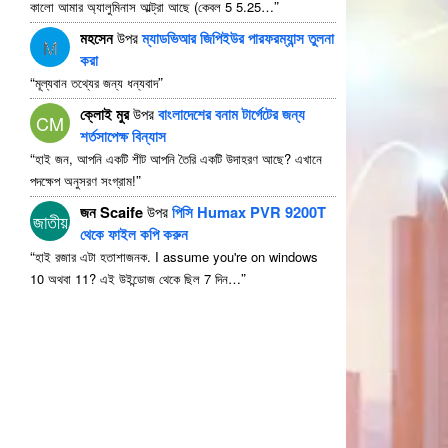
”
কালো আমার অ্যালুমিনাস আল্ট্রা আছে (কেবল 5 5.25…
মহসেন
উপর
ম্যাডভিআর জিপিইউর পারফরম্যান্স তুলনা
M
করা
“
”
মূল্যবান তথ্যের জন্য ধন্যবাদ
ক্লোই মুর
উপর
বাংলাদেশের বনাম টার্গেটের জন্য
CM
শর্তসাপেক্ষ বিন্যাস
“
হাই জন, আপনি একটি শীট আপনি তৈরি একটি উদাহরণ আছে? এখানে
”
পদক্ষেপ অনুসরণ সংগ্রাম!
জন Scaife
উপর
পিসি Humax PVR 9200T
জাতীয়
থেকে ফাইল কপি করুন
“
হাই রজার এটা হতাশাজনক.
I assume you're on windows
”
10 অথবা 11? এই উইন্ডোজ থেকে ছিল 7 দিন…