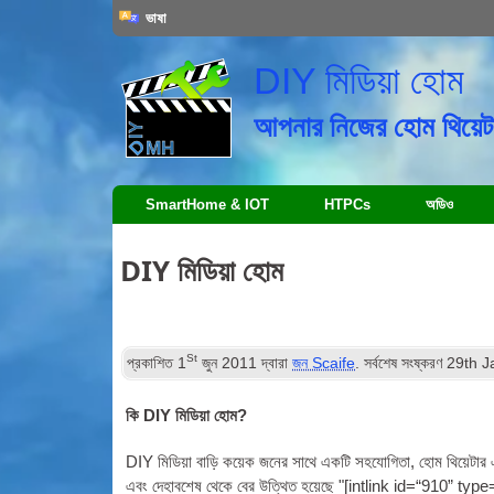
ভাষা
DIY মিডিয়া হোম
আপনার নিজের হোম থিয়েটা
SmartHome & IOT
HTPCs
অডিও
DIY মিডিয়া হোম
St
প্রকাশিত
1
জুন 2011
দ্বারা
জন Scaife
. সর্বশেষ সংষ্করণ
29
th 
কি
DIY
মিডিয়া হোম?
DIY
মিডিয়া বাড়ি কয়েক জনের সাথে একটি সহযোগিতা, হোম থিয়েটার এ
এবং দেহাবশেষ থেকে বের উত্থিত হয়েছে "[
int­link id=“910” typ