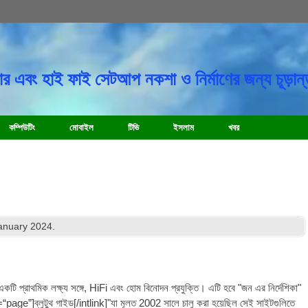
র এবং হাই ফাই সেটআপ নকশা ও নির্মাণের জন্য চূড়ান্
কম্পিউটিং
মোবাইল
টিভি
ইসলাম
খবর
January
2024
.
কটি প্রাথমিক লক্ষ্য সঙ্গে, HiFi এবং হোম বিনোদন প্রযুক্তি। এটি হবে "জন এর নির্দেশিকা"
e=“page”
]ব্লুটুথ গাইড[/
intlink
]"যা মূলত 2002 সালে চালু করা হয়েছিল সেই সাইটগুলিতে