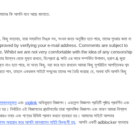
াদের কি আপনি মনে আছে জানাতে.
ছু মন্তব্য, যারা সম্বলিত লিঙ্ক সহ, সংযম জন্য অনুষ্ঠিত হতে পারে, তাদের পুনরায় জমা না
proved by veri­fy­ing your e‑mail address. Com­ments are sub­ject to
ime. Whilst we are not very com­fort­able with the idea of any cen­sor­ship
ার উল্লেখ থেকে মুক্ত রাখতে, হিংস্রতা & ক্ষতি এর সাথে সম্পর্কিত উপাদান, ড্রাগ & জুয়া
যুক্ত নাও হতে পারে, যা অন্য কিছু. দয়া করে মনে রাখবেন আমরা কিছু সুপরিচিত আপত্তিকর শব্দ
ন দেখতে পান, তাহলে একরকম সাইটে সম্মুখের তাদের পথ তৈরি করেছে যে, অথবা যদি আপনি কিছু
ম্বন্ধযুক্ত
এবং
viglink
অধিভুক্ত বিজ্ঞাপন। এডসেন্স বিজ্ঞাপন প্রতিটি পৃষ্ঠায় প্রদর্শিত এবং
 নির্বাচিত এই বিজ্ঞাপনের প্ল্যাটফর্মের তারা প্রাসঙ্গিক বিজ্ঞাপন এবং কারণ আমরা বিশ্বাস
ও আরও তথ্য এবং পণ্যের রিভিউ প্রদান করতে ব্যবহৃত হয়। আমাদের সাইটে আপনার
্ঞাপন অবরোধ করে আপনি ভালবাসেন সাইট বিধ্বংসী হয়
. আপনি একটি adblocker ব্যবহার