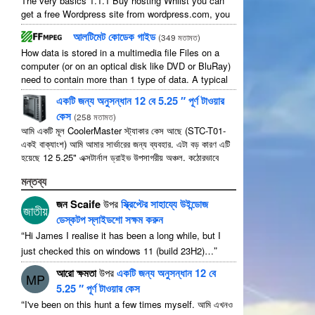
The very basics
1.1.1
Buy hosting Whilst you can
get a free Wordpress site from wordpress.com
,
you
lose some control and you have to serve their
...
আলটিমেট কোডেক গাইড
(
349 মতামত
)
How data is stored in a multimedia file Files on a
computer
(
or on an optical disk like DVD or BluRay
)
need to contain more than
1
type of data
.
A typical
movie will include
...
একটি জন্য অনুসন্ধান 12 বে 5.25 ″ পূর্ণ টাওয়ার
কেস
(
258 মতামত
)
আমি একটি মূল CoolerMaster স্ট্যাকার কেস আছে (STC-T01-
একই বাক্যাংশ) আমি আমার সার্ভারের জন্য ব্যবহার. এটা বড় কারণ এটি
হয়েছে 12 5.25" এক্সটার্নাল ড্রাইভ উপসাগরীয় অঞ্চল. কঠোরভাবে
বলতে এটা আছে 11 ব্যবহারযোগ্য যেমন 1 তাদের মধ্যে ...
মন্তব্য
জন Scaife
উপর
স্ক্রিপ্টের সাহায্যে উইন্ডোজ
জাতীয়
ডেস্কটপ স্লাইডশো সক্ষম করুন
“
Hi James I realise it has been a long while
,
but I
”
just checked this on windows
11 (
build 23H2
)…
আরো ক্ষমতা
উপর
একটি জন্য অনুসন্ধান 12 বে
MP
5.25 ″ পূর্ণ টাওয়ার কেস
“
I've been on this hunt a few times myself
. আমি এখনও