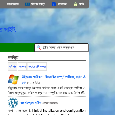
ডাউনলোড
সিস্টার সাইট
সম্বন্ধে
বাড়ি
ত সাইট.
জনপ্রিয়
এই মাস
সব সময়
সবথেকে বেশি মন্তব্য
উইন্ডোজ আইকন: বিস্তারিত সম্পূর্ণ তালিকা, স্থান &
ছবি
(
1.2k ভিউ
)
উইন্ডোজ থেকে সমস্ত উইন্ডোজ আইকন জন্য একটি রেফারেন্স তালিকা 7.
বিবরণ অন্তর্ভুক্ত, ফাইল অবস্থানের, সম্পূর্ণ ইমেজ সেট এবং নির্দেশাবলী.
ওয়ার্ডপ্রেস গাইড
(
392 মতামত
)
অংশ 1: শুরু হচ্ছে 1.1
Initial installation and configuration