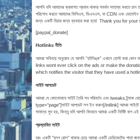
আপনি যদি আমাদের ক্রমাগত প্রভাব থাকার সমর্থন সাহায্য করতে চান তাহ
পরিশোধ করতে আমাদের
ভিপিএস
,
ডিএনএস
, যা CDN এবং ডোমেইন না
জন্য একটি বিয়ার জন্য ব্যবহার করা হবে!
Thank you for your 
[
paypal_donate
]
Hotlinks নীতি
আমরা সবিনয়ে অনুরোধ যে আপনি "হটলিঙ্ক" এখানে হোস্ট করা কোন 
links wont ever click on the ads or make the dona­tion
which noti­fies the vis­it­or that they have used a hotli
সাইট আপডেট
আমরা যে কোনোভাবে সাইট তৈরি সব পরিবর্তন এবং tweaks ট্র্যাক থেক
type=“page”
]সাইট আপডেট লগ ইন করুন[/
intlink
] আমরা সাইটে 
সামান্য সুদ হয়, কিন্তু যদি আপনি কিভাবে আমরা একটি নির্দিষ্ট বাগ 
প্রস্তাবিত সাইট
বরং একটি "ব্লগ রোল" থাকার চেয়ে আমরা একটি ডেডিকেটেড পাতা জন্য প্রত