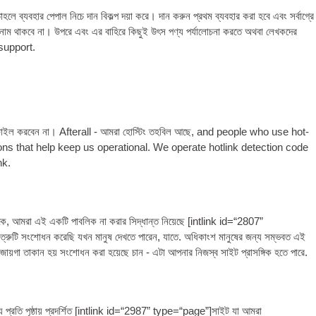
লে ব্যবহার পেপাল নিচে দান বিকল্প দয়া করে। দান করুন প্রথম ব্যবহার করা হবে এবং সর্বাগ্রে
ম থাকবে না। উপরে এবং এর বাহিরে কিছুই উৎস পণ্য পর্যালোচনা করতে অথবা লেখকদের
support
.
ফাইল করবেন না। Afterall - আমরা হোস্টিং তহবিল আছে,
and people who use hot­
s that help keep us oper­a­tional. We oper­ate hot­link detec­tion code
nk
.
ে, আমরা এই একটি পাবলিক না করার সিদ্ধান্ত নিয়েছে [
int­link id=“2807”
ত্রুটি সংশোধন করেছি যখন মানুষ দেখতে পারেন, যাতে. অধিকাংশ মানুষের জন্য সম্ভবত এই
এই জায়গা তাকান হয় সংশোধন করা হয়েছে চান - এটা আপনার নিজস্ব সাইট প্রাসঙ্গিক হতে পারে.
ি পৃষ্ঠায় প্রদর্শিত [
int­link id=“2987” type=“page”
]সাইট যা আমরা