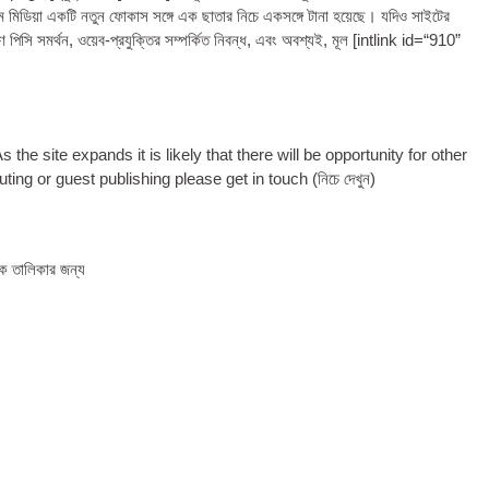
হোম মিডিয়া একটি নতুন ফোকাস সঙ্গে এক ছাতার নিচে একসঙ্গে টানা হয়েছে। যদিও সাইটের
িসি সমর্থন, ওয়েব-প্রযুক্তির সম্পর্কিত নিবন্ধ, এবং অবশ্যই, মূল [
int­link id=“910”
e site expands it is likely that there will be oppor­tun­ity for oth­er
b­ut­ing or guest pub­lish­ing please get in touch
(নিচে দেখুন)
াপক তালিকার জন্য