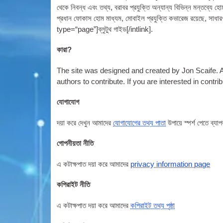
থেকে নিবন্ধ এবং তথ্য, বরাবর প্রযুক্তি অন্যান্য বিভিন্ন মন্তব্যে 
প্রধান ফোকাস হোম মাধ্যম, মোবাইল প্রযুক্তি কভারেজ রয়েছে, সাধারণ প
type=“page”
]ব্লুটুথ গাইড[/
intlink
].
কারা?
The site was designed and cre­ated by Jon Scaife. As th
authors to con­trib­ute. If you are inter­ested in con­tri
যোগাযোগ
দয়া করে দেখুন আমাদের
যোগাযোগের তথ্য পাতা
উপায়ে স্পর্শ পেতে ব্য
গোপনীয়তা নীতি
এ কটাক্ষপাত দয়া করে আমাদের
pri­vacy inform­a­tion page
কপিরাইট নীতি
এ কটাক্ষপাত দয়া করে আমাদের
কপিরাইট তথ্য পৃষ্ঠা