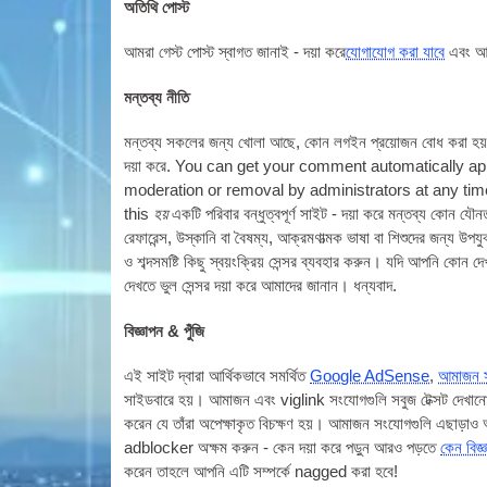
অতিথি পোস্ট
আমরা গেস্ট পোস্ট স্বাগত জানাই - দয়া করে
যোগাযোগ করা যাবে
এবং আম
মন্তব্য নীতি
মন্তব্য সকলের জন্য খোলা আছে, কোন লগইন প্রয়োজন বোধ করা হয়. কি
দয়া করে.
You can get your com­ment auto­mat­ic­ally ap
mod­er­a­tion or remov­al by admin­is­trat­ors at any t
this
হয়
একটি পরিবার বন্ধুত্বপূর্ণ সাইট - দয়া করে মন্তব্য কোন যৌনত
রেফারেন্স, উস্কানি বা বৈষম্য, আক্রমণাত্মক ভাষা বা শিশুদের জন্য উপ
ও শব্দসমষ্টি কিছু স্বয়ংক্রিয় সেন্সর ব্যবহার করুন। যদি আপনি কো
দেখতে ভুল সেন্সর দয়া করে আমাদের জানান। ধন্যবাদ.
বিজ্ঞাপন & পুঁজি
এই সাইট দ্বারা আর্থিকভাবে সমর্থিত
Google AdSense
,
আমাজন স
সাইডবারে হয়। আমাজন এবং viglink সংযোগগুলি সবুজ টেক্সট দেখানো হয়।
করেন যে তাঁরা অপেক্ষাকৃত বিচক্ষণ হয়। আমাজন সংযোগগুলি এছাড়া
adblocker অক্ষম করুন - কেন দয়া করে পড়ুন আরও পড়তে
কেন বিজ
করেন তাহলে আপনি এটি সম্পর্কে nagged করা হবে!