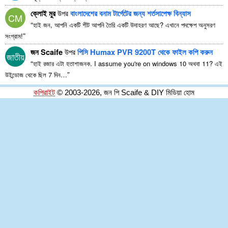
ক্লোই মুর
উপর
বাংলাদেশের বনাম টার্গেটের জন্য শর্তসাপেক্ষ বিন্যাস
CM
“
হাই জন, আপনি একটি শীট আপনি তৈরি একটি উদাহরণ আছে? এখানে পদক্ষেপ অনুসরণ
”
সংগ্রাম!
জন Scaife
উপর
পিসি Humax PVR 9200T থেকে ফাইল কপি করুন
জাতীয়
“
হাই রজার এটা হতাশাজনক.
I assume you're on windows
10 অথবা 11? এই
”
উইন্ডোজ থেকে ছিল 7 দিন…
কপিরাইট
© 2003-2026, জন পি Scaife & DIY মিডিয়া হোম