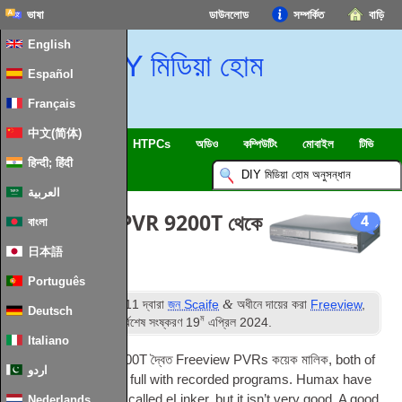
ভাষা
ডাউনলোড
সম্পর্কিত
বাড়ি
English
DIY মিডিয়া হোম
Español
Français
中文(简体)
SmartHome & IOT
HTPCs
অডিও
কম্পিউটিং
মোবাইল
টিভি
हिन्दी; हिंदी
ইসলাম
খবর
العربية
পিসি Humax PVR 9200T থেকে
4
বাংলা
ফাইল কপি করুন
日本語
Português
ম
&
প্রকাশিত
16
অক্টোবর 2011
দ্বারা
জন Scaife
অধীনে দায়ের করা
Freeview
,
Deutsch
ম
বিবিধ মিডিয়া সফটওয়্যার
. সর্বশেষ সংষ্করণ
19
এপ্রিল 2024
.
Italiano
আমি Humax PVT-9200T দ্বৈত Freeview PVRs কয়েক মালিক,
both of
اردو
which are now quite full with recor­ded pro­grams. Humax have
provided a pro­gram called eLinker
,
but it isn’t very good. A good
Nederlands