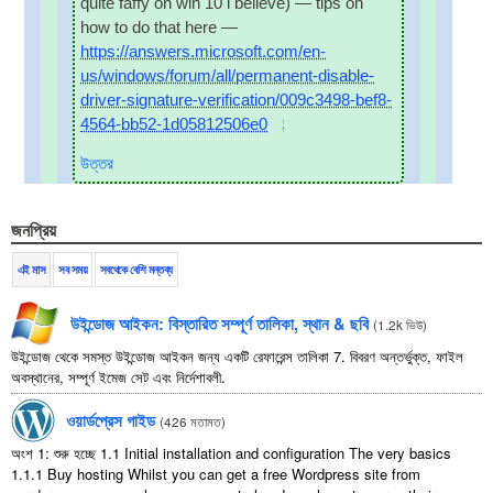
quite faffy on win
10
i believe
)
— tips on
how to do that here —
https://answers.microsoft.com/en-
us/windows/forum/all/permanent-disable-
driver-signature-verification/009c3498-bef8-
4564-bb52-1d05812506e0
উত্তর
জনপ্রিয়
এই মাস
সব সময়
সবথেকে বেশি মন্তব্য
উইন্ডোজ আইকন: বিস্তারিত সম্পূর্ণ তালিকা, স্থান & ছবি
(
1.2k ভিউ
)
উইন্ডোজ থেকে সমস্ত উইন্ডোজ আইকন জন্য একটি রেফারেন্স তালিকা 7. বিবরণ অন্তর্ভুক্ত, ফাইল
অবস্থানের, সম্পূর্ণ ইমেজ সেট এবং নির্দেশাবলী.
ওয়ার্ডপ্রেস গাইড
(
426 মতামত
)
অংশ 1: শুরু হচ্ছে 1.1
Initial installation and configuration The very basics
1.1.1
Buy hosting Whilst you can get a free Wordpress site from