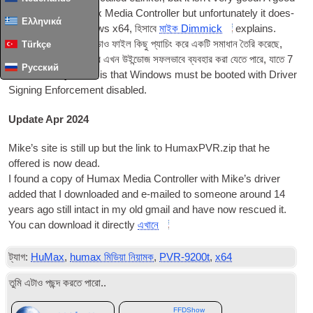
altern­at­ive is Humax Media Con­trol­ler but unfor­tu­nately it does­
Ελληνικά
n’t work with Win­dows x64
, হিসাবে
মাইক Dimmick
explains.
Thank­fully
, মাইক এছাড়াও ফাইল কিছু প্যাচিং করে একটি সমাধান তৈরি করেছে,
Türkçe
Humax মিডিয়া কন্ট্রোলার এখন উইন্ডোজ সফলভাবে ব্যবহার করা যেতে পারে, যাতে 7
Русский
x64. The only issue is that Win­dows must be booted with Driver
Sign­ing Enforce­ment disabled
.
Update Apr 2024
Mike’s site is still up but the link to HumaxPVR.zip that he
offered is now dead
.
I found a copy of Humax Media Con­trol­ler with Mike’s driver
added that I down­loaded and e‑mailed to someone around
14
years ago still intact in my old gmail and have now res­cued it
.
You can down­load it dir­ectly
এখানে
ট্যাগ:
HuMax
,
humax মিডিয়া নিয়ামক
,
PVR-9200t
,
x64
তুমি এটাও পছন্দ করতে পারো..
FFDShow