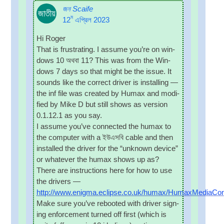
জন Scaife
জাতীয়
ম
12
এপ্রিল 2023
Hi Roger
That is frus­trat­ing
.
I assume you’re on win­
dows
10 অথবা 11?
This was from the Win­
dows
7
days so that might be the issue
.
It
sounds like the cor­rect driver is installing —
the inf file was cre­ated by Humax and mod­i­
fied by Mike D but still shows as ver­sion
0.1.12.1
as you say
.
I assume you’ve con­nec­ted the humax to
the com­puter with a
ইউএসবি
cable and then
installed the driver for the “unknown device”
or whatever the humax shows up as
?
There are instruc­tions here for how to use
the drivers —
http://www.enigma.eclipse.co.uk/humax/HumaxMediaCont
Make sure you’ve rebooted with driver sign­
ing enforce­ment turned off first
(
which is