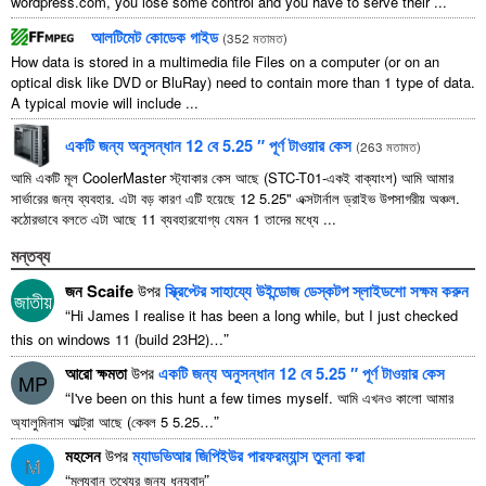
wordpress.com
,
you lose some control and you have to serve their
...
আলটিমেট কোডেক গাইড
(
352 মতামত
)
How data is stored in a multimedia file Files on a computer
(
or on an
optical disk like DVD or BluRay
)
need to contain more than
1
type of data
.
A typical movie will include
...
একটি জন্য অনুসন্ধান 12 বে 5.25 ″ পূর্ণ টাওয়ার কেস
(
263 মতামত
)
আমি একটি মূল CoolerMaster স্ট্যাকার কেস আছে (STC-T01-একই বাক্যাংশ) আমি আমার
সার্ভারের জন্য ব্যবহার. এটা বড় কারণ এটি হয়েছে 12 5.25" এক্সটার্নাল ড্রাইভ উপসাগরীয় অঞ্চল.
কঠোরভাবে বলতে এটা আছে 11 ব্যবহারযোগ্য যেমন 1 তাদের মধ্যে ...
মন্তব্য
জন Scaife
উপর
স্ক্রিপ্টের সাহায্যে উইন্ডোজ ডেস্কটপ স্লাইডশো সক্ষম করুন
জাতীয়
“
Hi James I realise it has been a long while
,
but I just checked
”
this on windows
11 (
build 23H2
)…
আরো ক্ষমতা
উপর
একটি জন্য অনুসন্ধান 12 বে 5.25 ″ পূর্ণ টাওয়ার কেস
MP
“
I've been on this hunt a few times myself
. আমি এখনও কালো আমার
”
অ্যালুমিনাস আল্ট্রা আছে (কেবল 5 5.25…
মহসেন
উপর
ম্যাডভিআর জিপিইউর পারফরম্যান্স তুলনা করা
M
“
”
মূল্যবান তথ্যের জন্য ধন্যবাদ