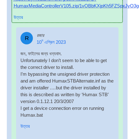
HumaxMediaControllerV105.zip/1vOBbKXjpKh5FZSpxJyO
উত্তর
রজার
R
ম
10
এপ্রিল 2023
জন, ফাইলের জন্য ধন্যবাদ.
Unfor­tu­nately I don’t seem to be able to get
the cor­rect driver to install
.
I’m bypassing the unsigned driver pro­tec­tion
and am offered HumaxSTBAlternate.inf as the
driver installer .…but the driver installed by
this is described as writ­ten by ‘Humax STB’
ver­sion
0.1.12.1 20/3/2007
I get a device con­nec­tion error on run­ning
Humax.bat
উত্তর