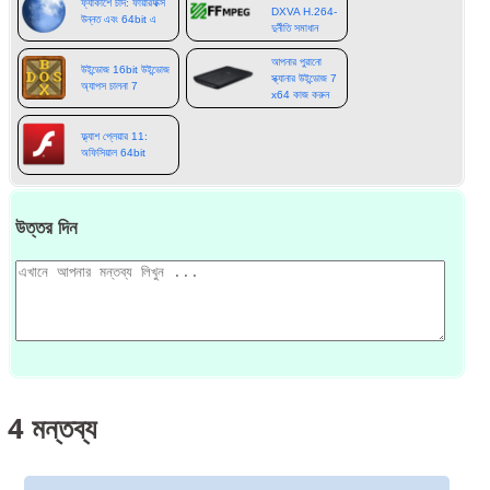
ফ্যাকাশে চাঁদ: ফায়ারফক্স
DXVA H.264-
উন্নত এবং 64bit এ
দুর্নীতি সমাধান
আপনার পুরানো
উইন্ডোজ 16bit উইন্ডোজ
স্ক্যানার উইন্ডোজ 7
অ্যাপস চালনা 7
x64 কাজ করুন
ফ্ল্যাশ প্লেয়ার 11:
অফিসিয়াল 64bit
উত্তর দিন
4
মন্তব্য