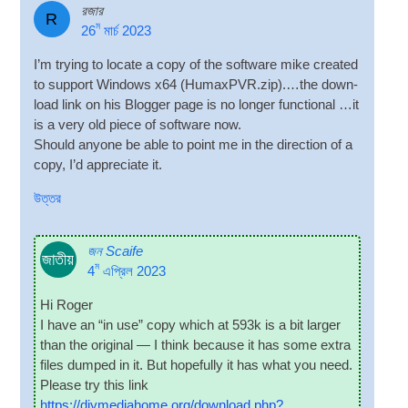
রজার
R
ম
26
মার্চ 2023
I’m try­ing to loc­ate a copy of the soft­ware mike cre­ated
to sup­port Win­dows x64
(
HumaxPVR.zip
).
…the down­
load link on his Blog­ger page is no longer func­tion­al …it
is a very old piece of soft­ware now
.
Should any­one be able to point me in the dir­ec­tion of a
copy
,
I’d appre­ci­ate it
.
উত্তর
জন Scaife
জাতীয়
ম
4
এপ্রিল 2023
Hi Roger
I have an “in use” copy which at 593k is a bit lar­ger
than the ori­gin­al — I think because it has some extra
files dumped in it
.
But hope­fully it has what you need
.
Please try this link
https://diymediahome.org/download.php?