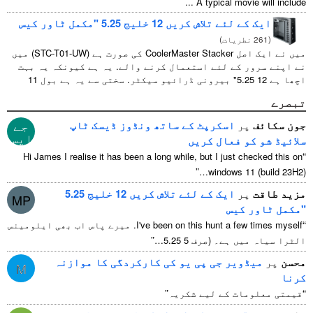
...
A typical movie will include
ایک کے لئے تلاش کریں 12 خلیج 5.25 "مکمل ٹاور کیس
(
261 نطریات
)
میں نے ایک اصل CoolerMaster Stacker کی صورت ہے (STC-T01-UW) میں
نے اپنے سرور کے لئے استعمال کرنے والے. یہ ہے کیونکہ یہ بہت
اچھا ہے 12 5.25" بیرونی ڈرائیو سیکٹر. سختی سے یہ ہے بول 11
جیسا کے useable 1 ان میں سے ...
تبصرے
جے
جون سکائف
پر
اسکرپٹ کے ساتھ ونڈوز ڈیسک ٹاپ
ایس
سلائیڈ شو کو فعال کریں
“
Hi James I realise it has been a long while
,
but I just checked this on
”
windows
11 (
build 23H2
)…
مزید طاقت
پر
ایک کے لئے تلاش کریں 12 خلیج 5.25
MP
"مکمل ٹاور کیس
“
I've been on this hunt a few times myself
. میرے پاس اب بھی ایلومینس
”
الٹرا سیاہ میں ہے۔ (صرف 5 5.25…
محسن
پر
میڈویر جی پی یو کی کارکردگی کا موازنہ
M
کرنا
”
“
قیمتی معلومات کے لیے شکریہ