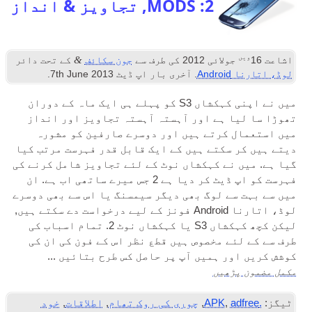
2: MODS, تجاویز & انداز
ویں
&
اشاعت
16
جولائی 2012
کی طرف سے
جون سکائف
کے تحت دائر
لوڈ، اتارنا Android
. آخری بار اپ ڈیٹ
2013
th June
7
.
میں نے اپنی کہکشاں S3 کو پہلے ہی ایک ماہ کے دوران
تھوڑا سا لیا ہے اور آہستہ آہستہ تجاویز اور انداز
میں استعمال کرتے ہیں اور دوسرے صارفین کو مشورہ
دیتے ہیں کر سکتے ہیں کے ایک قابل قدر فہرست مرتب کیا
گیا ہے. میں نے کہکشاں نوٹ کے لئے تجاویز شامل کرنے کی
فہرست کو اپ ڈیٹ کر دیا ہے 2 جس میرے ساتھی اب ہے. ان
میں سے بہت سے لوگ بھی دیگر سیمسنگ یا اس سے بھی دوسرے
لوڈ، اتارنا Android فونز کے لیے درخواست دے سکتے ہیں,
لیکن کچھ کہکشاں S3 یا کہکشاں نوٹ 2. تمام اسباب کی
طرف سے کے لئے مخصوص ہیں قطع نظر اس کے فون کی ان کی
کوشش کریں اور ہمیں آپ پر حاصل کس طرح بتائیں ...
مکمل مضمون پڑھیں
ٹیگز:
.APK
adfree
,
,
چوری کی روک تھام
,
اطلاقات
,
خود