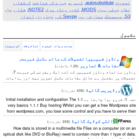
تصحیح
,
autosubstitute
,
کیمرے
,
چہرے کی شناخت
,
کہکشاں
,
نقل
,
جیلی بین
,
MODS
,
کثیر ونڈو موڈ
,
NOTE2
,
شکار
,
جڑ
,
S3
,
سیمسنگ
,
سمارٹ رہو
,
Swype کی
,
تجاویز
,
انداز
مقبول
سب سے زیادہ تبصرے
تمام وقت
اس مہینے
ونڈوز شبیہیں: تفصیلات کے ساتھ مکمل فہرست,
مقامات & تصاویر
(
1.2k ملاحظات
)
ونڈوز سے تمام ونڈوز شبیہیں کے لئے ایک ریفرنس کی فہرست 7.
تفصیلات پر مشتمل ہے, فائل مقامات, مکمل تصویر سیٹ اور ہدایات.
ورڈپریس گائیڈ
(
408 نطریات
)
حصہ 1: شروع ہوا چاہتا ہے 1.1
Initial installation and configuration The
very basics
1.1.1
Buy hosting Whilst you can get a free Wordpress site
from wordpress.com
,
you lose some control and you have to serve their
...
الٹی کوڈیک گائیڈ
(
358 نطریات
)
How data is stored in a multimedia file Files on a computer
(
or on an
optical disk like DVD or BluRay
)
need to contain more than
1
type of data
.