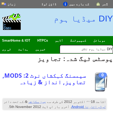
گھر
کے بارے میں
ڈاؤن لوڈ
زبان
DIY میڈیا ہوم
موبائل
کمپیوٹنگ
آڈیو
HTPCs
SmartHome & IOT
خبریں
ہدایت
ٹی وی
پوسٹس ٹیگ شدہ:
تجاویز
سیمسنگ کہکشاں نوٹ 2: MODS,
0
تجاویز, انداز & زیادہ
ویں
&
اشاعت
18
اکتوبر 2012
کی طرف سے
جون سکائف
کے تحت دائر
لوڈ، اتارنا Android
. آخری بار اپ ڈیٹ
2012
th November
5
.