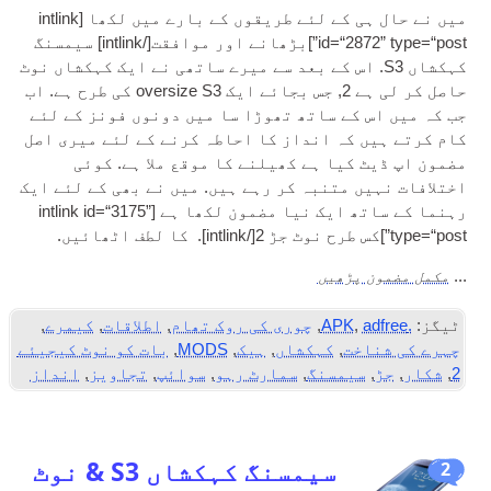
میں نے حال ہی کے لئے طریقوں کے بارے میں لکھا [
int­link
id=“2872” type=“post”
]بڑھانے اور موافقت[/
intlink
] سیمسنگ
کہکشاں S3. اس کے بعد سے میرے ساتھی نے ایک کہکشاں نوٹ
حاصل کر لی ہے 2, جس بجائے ایک oversize S3 کی طرح ہے. اب
جب کہ میں اس کے ساتھ تھوڑا سا میں دونوں فونز کے لئے
کام کرتے ہیں کہ انداز کا احاطہ کرنے کے لئے میری اصل
مضمون اپ ڈیٹ کیا ہے کھیلنے کا موقع ملا ہے. کوئی
اختلافات نہیں متنبہ کر رہے ہیں. میں نے بھی کے لئے ایک
رہنما کے ساتھ ایک نیا مضمون لکھا ہے [
int­link id=“3175”
type=“post”
]کس طرح نوٹ جڑ 2[/
intlink
]. کا لطف اٹھائیں.
مکمل مضمون پڑھیں
...
ٹیگز:
.APK
adfree
,
,
چوری کی روک تھام
,
اطلاقات
,
کیمرے
,
چہرے کی شناخت
,
کہکشاں
,
ہیک
,
MODS
,
بات کو نوٹ کیجیئے
2
,
شکار
,
جڑ
,
سیمسنگ
,
سمارٹ رہو
,
سوائپ
,
تجاویز
,
انداز
سیمسنگ کہکشاں S3 & نوٹ
2