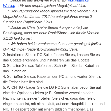
* Danke an das anonyme Poster auf
Phil Puttocks
Weblog
für den ursprünglichen MegaUpload-Link.
* Der ursprüngliche MegaUpload-Link ging verloren, als
MegaUpload im Januar 2012 heruntergefahren wurde 2
Stattdessen RapidShare-Links.
* Danke an Chris (siehe Bemer-kungen unter) zur
Bestätigung, dass der neue RapidShare-Link für die Version
3.1.20 funktioniert.
* Wir haben beide Versionen auf unserer gespiegelt [
int­link
id=“741” type=“page”
]Downloads[/
intlink
] Seite.
2. Installieren Sie die PC Suite, führen Sie es, Lassen Sie es
das Update erkennen, und installieren Sie das Update
3. Schalten Sie das Telefon ein, Schließen Sie das Kabel an
das Telefon an
4. Schließen Sie das Kabel an den PC an und warten Sie, bis
die Treiber installiert sind
5. WICHTIG - Laden Sie die LG PC Suite, aber bevor Sie auf
eine der Optionen klicken (z.B. Kontakte verwalten oder
Nachrichten anzeigen) Stellen Sie sicher, dass das Telefon
eingeschaltet ist, mit nichts läuft, auf dem Hauptbildschirm, und
NICHT gesperrt oder mit einem Bildschirmschoner. Das