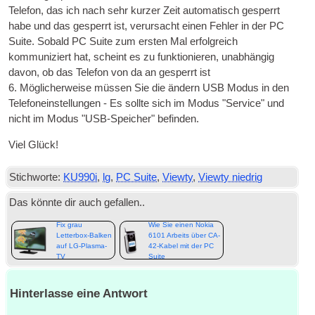
Telefon, das ich nach sehr kurzer Zeit automatisch gesperrt
habe und das gesperrt ist, verursacht einen Fehler in der PC
Suite. Sobald PC Suite zum ersten Mal erfolgreich
kommuniziert hat, scheint es zu funktionieren, unabhängig
davon, ob das Telefon von da an gesperrt ist
6. Möglicherweise müssen Sie die ändern
USB
Modus in den
Telefoneinstellungen - Es sollte sich im Modus "Service" und
nicht im Modus "USB-Speicher" befinden.
Viel Glück!
Stichworte:
KU990i
,
lg
,
PC Suite
,
Viewty
,
Viewty niedrig
Das könnte dir auch gefallen..
Fix grau
Wie Sie einen Nokia
Letterbox-Balken
6101 Arbeits über CA-
auf LG-Plasma-
42-Kabel mit der PC
TV
Suite
Hinterlasse eine Antwort