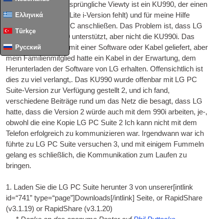
(Anmerkung: Der ursprüngliche Viewty ist ein KU990, der einen
Ελληνικά
Stift enthält, der der Lite i-Version fehlt) und für meine Hilfe
gebeten, um ihren PC anschließen. Das Problem ist, dass LG
Türkçe
scheinen die KU990 unterstützt, aber nicht die KU990i. Das
Русский
Telefon wurde nicht mit einer Software oder Kabel geliefert, aber
mein Familienmitglied hatte ein Kabel in der Erwartung, dem
Herunterladen der Software von LG erhalten. Offensichtlich ist
dies zu viel verlangt,. Das KU990 wurde offenbar mit LG PC
Suite-Version zur Verfügung gestellt 2, und ich fand,
verschiedene Beiträge rund um das Netz die besagt, dass LG
hatte, dass die Version 2 würde auch mit dem 990i arbeiten, je-,
obwohl die eine Kopie LG PC Suite 2 Ich kann nicht mit dem
Telefon erfolgreich zu kommunizieren war. Irgendwann war ich
führte zu LG PC Suite versuchen 3, und mit einigem Fummeln
gelang es schließlich, die Kommunikation zum Laufen zu
bringen.
1. Laden Sie die LG PC Suite herunter 3 von unserer[
int­link
id=“741” type=“page”
]Downloads[/
intlink
] Seite,
or Rap­id­Share
(v3.1.19)
or Rap­id­Share
(v3.1.20)