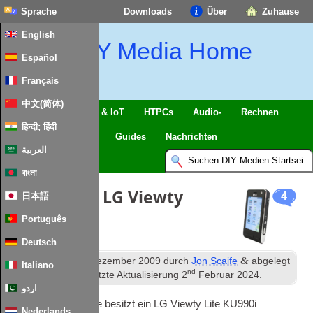
Sprache
Downloads
Über
Zuhause
English
DIY Media Home
Español
Français
中文(简体)
Intelligentes Zuhause & IoT
HTPCs
Audio-
Rechnen
हिन्दी; हिंदी
Handy
Fernseher
Guides
Nachrichten
العربية
বাংলা
PC Suite für LG Viewty
4
日本語
KU990i Lite
Português
Deutsch
th
&
Veröffentlicht
25
Dezember 2009
durch
Jon Scaife
abgelegt
Italiano
nd
unter
Misc Mobil
. Letzte Aktualisierung
2
Februar 2024
.
اردو
Einer meiner Familie besitzt ein LG Viewty Lite KU990i
Nederlands