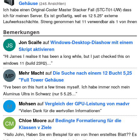
Gehäuse
(
245 Ansichten
)
Ich habe einen Original-Cooler Master Stacker Fall (STC-T01-UW) dass
ich für meinen Server. Es ist großartig, weil es 12 5.25" externe
Laufwerksschächte. Streng genommen hat 11 verwendbar als 1 von ihnen
...
Bemerkungen
Jon Scaife
auf
Windows-Desktop-Diashow mit einem
JS
Skript aktivieren
“
Hi James I realise it has been a long while
,
but I just checked this on
”
windows
11 (
build 23H2
)…
Mehr Macht
auf
Die Suche nach einem 12 Bucht 5,25
MP
"Full Tower Gehäuse
“
I've been on this hunt a few times myself
. Ich habe immer noch mein
”
Aluminus Ultra in Schwarz (nur 5 5.25…
Mohsen
auf
Vergleich der GPU-Leistung von madvr
M
“
”
Vielen Dank für die wertvollen Informationen
Chloe Moore
auf
Bedingte Formatierung für die
CM
Klassen v Ziele
“
Hallo John, Haben Sie ein Beispiel für ein von Ihnen erstelltes Blatt?? Es