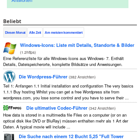
Antworten
Beliebt
Diesen Monat
Alle Zeit
Am meisten kommentiert
Windows-Icons: Liste mit Details, Standorte & Bilder
(
1.2https
)
Eine Referenzliste für alle Windows-Icons aus Windows- 7. Enthält
Details, Dateispeicherorte, komplette Bildsätze und Anweisungen.
Die Wordpress-Führer
(
382 Ansichten
)
Teil 1: Anfangen 1.1
Initial installation and configuration The very basics
1.1.1
Buy hosting Whilst you can get a free Wordpress site from
wordpress.com
,
you lose some control and you have to serve their
...
Die ultimative Codec-Führer
(
342 Ansichten
)
How data is stored in a multimedia file Files on a computer
(
or on an
optical disk like DVD or BluRay
) müssen enthalten mehr als 1 Art der
Daten.
A typical movie will include
...
Die Suche nach einem 12 Bucht 5,25 "Full Tower