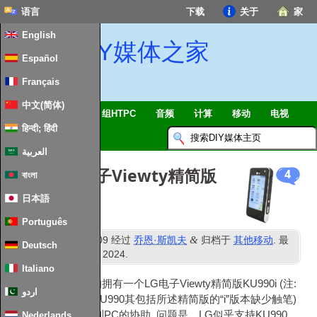
语言
下载
关于
家
English
DIY媒体之家
Español
Français
中文(简体)
智能家居 & 物联网
组HTPC
音频
计算
移动
电视
हिन्दी; हिंदी
指南
消息
العربية
PC套件LG电子Viewty精简版
4
বাংলা
KU990i
日本語
Português
日
&
发表
25
十二月 2009
经过
乔恩·斯凯夫
归档于
其他移动
. 最
Deutsch
ND
近更新时间
2
二月 2024
.
Italiano
我的一个FAM-ILY的拥有一个LG电子Viewty精简版KU990i (注:
اردو
原始电子Viewty是KU990其包括所述精简版的“i”版本缺少触笔)
并要求我在它连接到PC的协助. 问题是，LG似乎支持KU990,
Nederlands