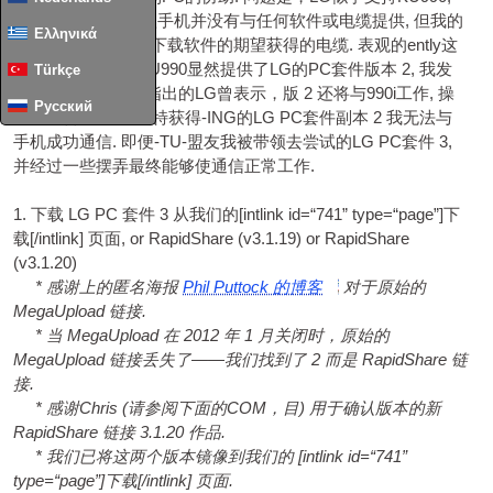
但不是KU990i. 这款手机并没有与任何软件或电缆提供, 但我的
Ελληνικά
家人已经在来自LG下载软件的期望获得的电缆. 表观的ently这
是过分的要求. 该KU990显然提供了LG的PC套件版本 2, 我发
Türkçe
现周围的各种网帖指出的LG曾表示，版 2 还将与990i工作, 操
Русский
作方法曾经, 德 - 皮特获得-ING的LG PC套件副本 2 我无法与
手机成功通信. 即便-TU-盟友我被带领去尝试的LG PC套件 3,
并经过一些摆弄最终能够使通信正常工作.
1. 下载 LG PC 套件 3 从我们的[
int­link id=“741” type=“page”
]下
载[/
intlink
] 页面,
or Rap­id­Share
(v3.1.19)
or Rap­id­Share
(v3.1.20)
* 感谢上的匿名海报
Phil Puttock 的博客
对于原始的
MegaUpload 链接.
* 当 MegaUpload 在 2012 年 1 月关闭时，原始的
MegaUpload 链接丢失了——我们找到了 2 而是 RapidShare 链
接.
* 感谢Chris (请参阅下面的COM，目) 用于确认版本的新
RapidShare 链接 3.1.20 作品.
* 我们已将这两个版本镜像到我们的 [
int­link id=“741”
type=“page”
]下载[/
intlink
] 页面.