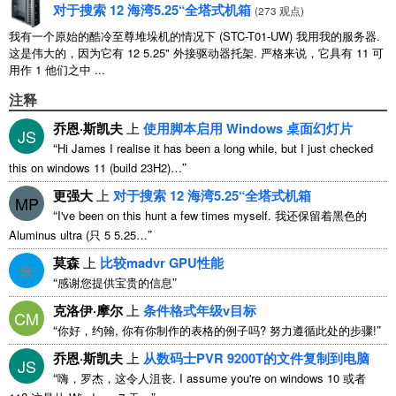
对于搜索 12 海湾5.25“全塔式机箱
(
273 观点
)
我有一个原始的酷冷至尊堆垛机的情况下 (STC-T01-UW) 我用我的服务器.
这是伟大的，因为它有 12 5.25" 外接驱动器托架. 严格来说，它具有 11 可
用作 1 他们之中 ...
注释
乔恩·斯凯夫
上
使用脚本启用 Windows 桌面幻灯片
JS
“
Hi James I realise it has been a long while
,
but I just checked
”
this on windows
11 (
build 23H2
)…
更强大
上
对于搜索 12 海湾5.25“全塔式机箱
MP
“
I've been on this hunt a few times myself
. 我还保留着黑色的
”
Aluminus ultra (只 5 5.25…
莫森
上
比较madvr GPU性能
米
“
”
感谢您提供宝贵的信息
克洛伊·摩尔
上
条件格式年级v目标
CM
“
”
你好，约翰, 你有你制作的表格的例子吗? 努力遵循此处的步骤!
乔恩·斯凯夫
上
从数码士PVR 9200T的文件复制到电脑
JS
“
嗨，罗杰，这令人沮丧.
I assume you're on windows
10 或者