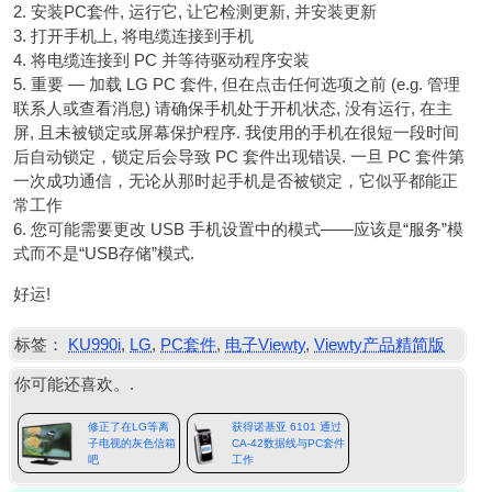
2. 安装PC套件, 运行它, 让它检测更新, 并安装更新
3. 打开手机上, 将电缆连接到手机
4. 将电缆连接到 PC 并等待驱动程序安装
5. 重要 — 加载 LG PC 套件, 但在点击任何选项之前 (e.g. 管理
联系人或查看消息) 请确保手机处于开机状态, 没有运行, 在主
屏, 且未被锁定或屏幕保护程序. 我使用的手机在很短一段时间
后自动锁定，锁定后会导致 PC 套件出现错误. 一旦 PC 套件第
一次成功通信，无论从那时起手机是否被锁定，它似乎都能正
常工作
6. 您可能需要更改
USB
手机设置中的模式——应该是“服务”模
式而不是“USB存储”模式.
好运!
标签：
KU990i
,
LG
,
PC套件
,
电子Viewty
,
Viewty产品精简版
你可能还喜欢。.
修正了在LG等离
获得诺基亚 6101 通过
子电视的灰色信箱
CA-42数据线与PC套件
吧
工作