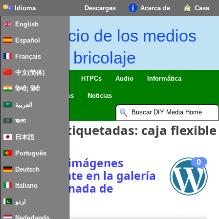
Idioma
Descargas
Acerca de
Casa
English
Inicio de los medios
Español
de bricolaje
Français
中文(简体)
Casa inteligente & IO
HTPCs
Audio
Informática
हिन्दी; हिंदी
Móvil
TV
Guías
Noticias
العربية
বাংলা
Entradas etiquetadas:
caja flexible
日本語
Português
Centrar las imágenes
0
Deutsch
verticalmente en la galería
predeterminada de
Italiano
wordpress
اردو
Nederlands