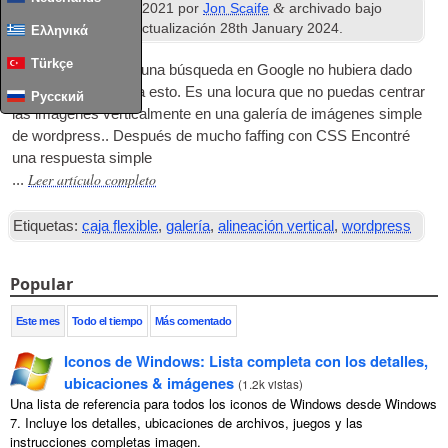
th
&
Publicado
15
junio 2021
por
Jon Scaife
archivado bajo
Wordpress
. Última actualización
28
th January
2024
.
Ελληνικά
Türkçe
No podía creer que una búsqueda en Google no hubiera dado
ya la respuesta para esto. Es una locura que no puedas centrar
Русский
las imágenes verticalmente en una galería de imágenes simple
de wordpress.. Después de mucho faffing con
CSS
Encontré
una respuesta simple
Leer artículo completo
...
Etiquetas:
caja flexible
,
galería
,
alineación vertical
,
wordpress
Popular
Este mes
Todo el tiempo
Más comentado
Iconos de Windows: Lista completa con los detalles,
ubicaciones & imágenes
(
1.2k vistas
)
Una lista de referencia para todos los iconos de Windows desde Windows
7. Incluye los detalles, ubicaciones de archivos, juegos y las
instrucciones completas imagen.