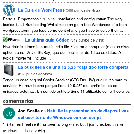
La Guía de WordPress
(
399 puntos de vista
)
Parte 1: Empezando 1.1
Initial installation and configuration The very
basics
1.1.1
Buy hosting Whilst you can get a free Wordpress site from
wordpress.com
,
you lose some control and you have to serve their
...
La última guía Códec
(
349 puntos de vista
)
How data is stored in a multimedia file Files on a computer
(o en un disco
óptico como DVD o BluRay) que contener más de 1 tipo de datos.
A
typical movie will include
...
La búsqueda de una 12 5,25 "caja tipo torre completa
(
256 puntos de vista
)
Tengo un caso original Cooler Stacker (STC-T01-UW) que utilizo para mi
servidor. Es muy bueno porque tiene 12 5.25" compartimientos de
unidades externas. En sentido estricto tiene 11 utilizable como 1 de ellos
...
comentarios
Jon Scaife
en
Habilite la presentación de diapositivas
JS
del escritorio de Windows con un script
“
Hi James I realise it has been a long while
,
but I just checked this on
”
windows
11 (
build 23H2
)…