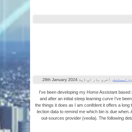
م اسسٹنٹ
. آخری بار اپ ڈیٹ
2024
th January
28
.
I’ve been devel­op­ing my Home Assist­ant base
and after an ini­tial steep learn­ing curve I’ve b
the things it does as I am con­if­dent it offers a l
lec­tion data to remind me which bin is due when
.
out-sources pro­vider
(veolia).
The fol­low­ing det