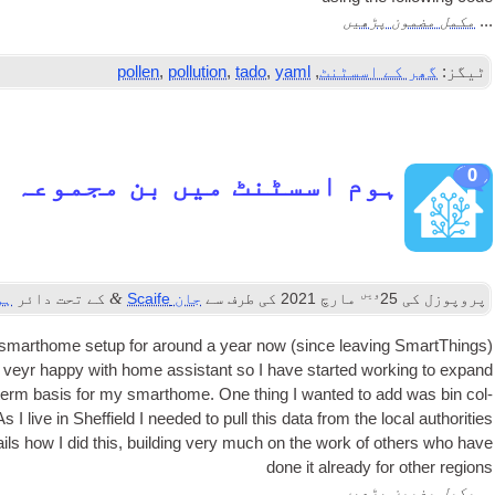
مکمل مضمون پڑھیں
...
ٹیگز:
گھر کے اسسٹنٹ
,
yaml
,
tado
,
pollution
,
pollen
0
ہوم اسسٹنٹ میں بن مجموعہ
ویں
&
پروپوزل کی
25
مارچ 2021
کی طرف سے
جان Scaife
کے تحت دائر
ہو
d smarthome setup for around a year now
(
since leav­ing SmartTh­ings
)
een veyr happy with home assist­ant so I have star­ted work­ing to expand
ong term basis for my smarthome
.
One thing I wanted to add was bin col­
As I live in Shef­field I needed to pull this data from the loc­al author­it­ies
ails how I did this
,
build­ing very much on the work of oth­ers who have
done it already for oth­er regions
مکمل مضمون پڑھیں
...