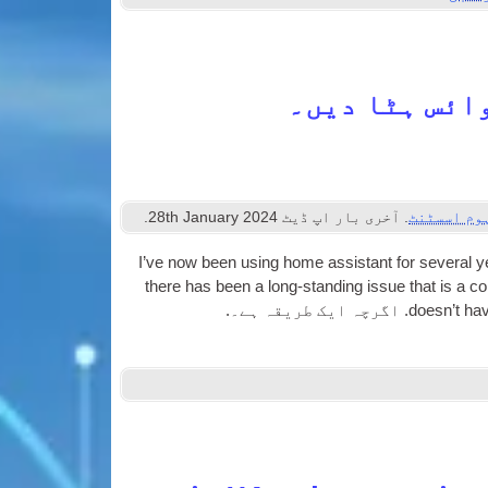
ائس ہٹا دیں۔
وم اسسٹنٹ
. آخری بار اپ ڈیٹ
2024
th January
28
.
I’ve now been using home assist­ant for sev­er­al 
there has been a long-stand­ing issue that is a con
does­n’t ha
. اگرچہ ایک طریقہ ہے۔.