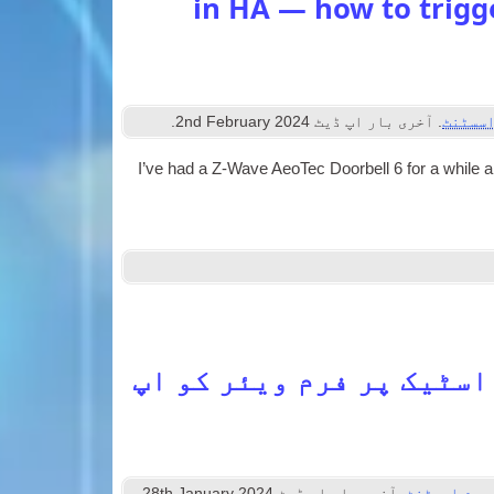
in HA — how to trigge
اسسٹنٹ
. آخری بار اپ ڈیٹ
2024
nd February
2
.
I’ve had a Z‑Wave AeoTec Door­bell
6
for a while 
وم اسسٹنٹ کے لئے کونبی II اسٹیک پر فرم ویئر کو اپ
ہوم اسسٹنٹ
. آخری بار اپ ڈیٹ
2024
th January
28
.