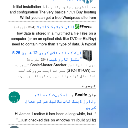
حصہ 1: شروع ہوا چاہتا ہے 1.1
Initial installation
and configuration The very basics
1.1.1
Buy hosting
Whilst you can get a free Wordpress site from
wordpress.com
,
you lose some control and you
الٹی کوڈیک گائیڈ
(
354 نطریات
)
...
have to serve their
How data is stored in a multimedia file Files on a
computer
(
or on an optical disk like DVD or BluRay
)
need to contain more than
1
type of data
.
A typical
...
movie will include
ایک کے لئے تلاش کریں 12 خلیج 5.25
"مکمل ٹاور کیس
(
264 نطریات
)
میں نے ایک اصل CoolerMaster Stacker کی صورت
ہے (STC-T01-UW) میں نے اپنے سرور کے لئے
استعمال کرنے والے. یہ ہے کیونکہ یہ بہت
اچھا ہے 12 5.25" بیرونی ڈرائیو سیکٹر. سختی
تبصرے
سے یہ ہے بول 11 جیسا کے useable 1 ان میں سے ...
جے
جان Scaife
پر
اسکرپٹ کے ساتھ
ایس
ونڈوز ڈیسک ٹاپ سلائیڈ شو کو فعال
کریں
“
Hi James I realise it has been a long while
,
but I
”
just checked this on windows
11 (
build 23H2
)…