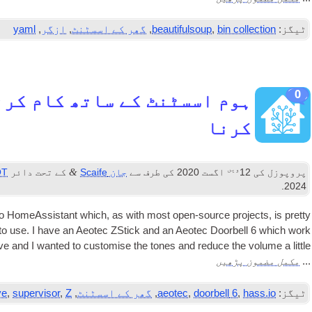
ٹیگز:
bin collection
,
beautifulsoup
,
گھر کے اسسٹنٹ
,
ازگر
,
yaml
0
ہوم اسسٹنٹ کے ساتھ کام کرن
کرنا
ویں
&
پروپوزل کی
12
اگست 2020
کی طرف سے
جان Scaife
کے تحت دائر
OT
.
2024
o Home­As­sist­ant which
,
as with most open-source pro­jects
,
is pretty
 to use
.
I have an Aeotec ZStick and an Aeotec Door­bell
6
which work
e and I wanted to cus­tom­ise the tones and reduce the volume a little
مکمل مضمون پڑھیں
...
ٹیگز:
hass.io
,
6
doorbell
,
aeotec
,
گھر کے اسسٹنٹ
,
Z- لہر
,
supervisor
,
ve