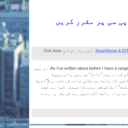
پی سی پر مقرر کریں
SmartHome & IO
. آخری بار اپ ڈیٹ
st June
21
As I’ve writ­ten about before I have a rang
. ان میں
پ کے ذریعے "بادل" جو بھی ہائی سپیڈ
خیر کا باعث بن سکتی جانے کے لئے ہے ("ٹھیک
زاد "گھر اسسٹنٹ" ایک کوشش دینے کا فیصلہ کیا ہے. کچھ
ے براہ راست آگے نہیں ہے. طریقہ یہ ہے ...