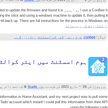
I use a Con­Bee II
یوایسبی
ted to update the firm­ware and found it is
ing the stick and using a win­dows machine to update it
,
then put­ting it
g HA back up
.
There are full instruc­tions for the pro­cess in Win­dows on
ایلکٹرونک کی ویب سائٹ
ٹیگز:
conbee
,
فرم ویئر
,
گھر کے اسسٹنٹ
,
ونڈوز
,
زگ بی
2
ہوم اسسٹنٹ میں ایئر کوالٹ
ویں
&
پروپوزل کی
26
مارچ 2021
کی طرف سے
جان Scaife
کے تحت دائر
ہو
inform­a­tion in Home Assist­ant
,
and my next pro­ject was to pull some
API کے
 ‘Tado’ account which meant I could pull this inform­a­tion from their
using the fol­low­ing code