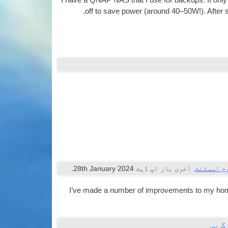
I have a QNAP NAS that I use for backups
.
It onl
.
off to save power
(
around 40–50W
!).
After 
م اسسٹنٹ
. آخری بار اپ ڈیٹ
2024
th January
28
.
I’ve made a num­ber of improve­ments to my home
گ بی