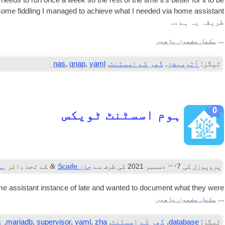
y needs to run once a week so the rest of the time it’s bet­ter for it to be
some fid­dling I man­aged to achieve what I needed via home assist­ant
طریقہ یہ ہے ...
مکمل مضمون پڑھیں
...
ٹیگز:
آٹومیشن
,
گھر کے اسسٹنٹ
,
yaml
,
qnap
,
nas
0
ہوم اسسٹنٹ ٹویکس
ویں
&
پروپوزل کی
7
دسمبر 2021
کی طرف سے
جان Scaife
کے تحت دائر
ہو
 assist­ant instance of late and wanted to doc­u­ment what they were
مکمل مضمون پڑھیں
...
ٹیگز:
database
,
گھر کے اسسٹنٹ
,
zha
,
yaml
,
supervisor
,
mariadb
,
ز