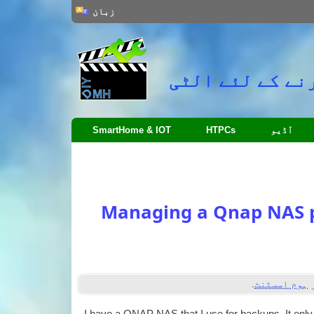
زبان
نے کے لئے الٹی
آڈیو
HTPCs
SmartHome & IOT
Managing a Qnap NAS p
ر
ہوم اسسٹنٹ
.