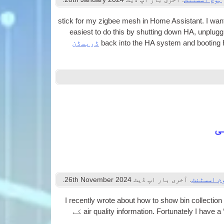
stick for my zig­bee mesh in Home Assist­ant
.
I wan
easi­est to do this by shut­ting down HA
,
unplug­g
back into the HA sys­tem and boot­in
ڈریسڈن
ی
م اسسٹنٹ
. آخری بار اپ ڈیٹ
2024
th November
26
.
I recently wrote about how to show bin col­lec­tion 
air qual­ity inform­a­tion
.
For­tu­nately I have a