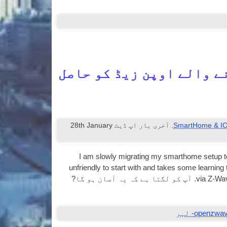
ے والے اوپن زیڈ کو حاصل
SmartHome & I
. آخری بار اپ ڈیٹ
th January
28
I am slowly migrat­ing my smarthome setup t
unfriendly to start with and takes some learn­ing
via Z‑Wav
. آپ کو لگتا ہے کہ یہ آسان ہو گا?
openzwa