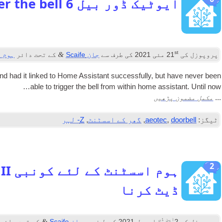
ایوٹیک ڈور بیل 6
r the bell
st
&
پروپوزل کی
21
مئی 2021
کی طرف سے
جان Scaife
کے تحت دائر
ہوم 
and had it linked to Home Assist­ant suc­cess­fully
,
but have nev­er been
able to trig­ger the bell from with­in home assist­ant
.
Until now…
مکمل مضمون پڑھیں
...
ٹیگز:
doorbell
,
aeotec
,
گھر کے اسسٹنٹ
,
Z- لہر
2
ہ
ڈیٹ کرنا
این ڈی
&
پروپوزل کی
2
اپریل 2021
کی طرف سے
جان Scaife
کے تحت دائر