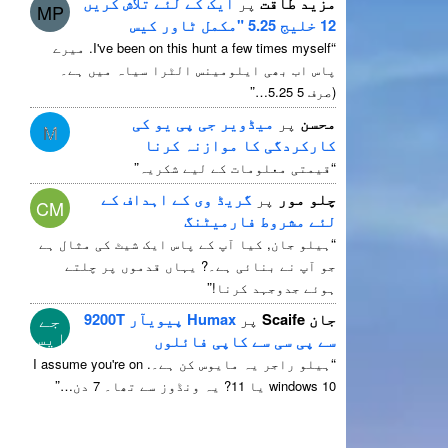
مزید طاقت
پر
ایک کے لئے تلاش کریں
MP
12 خلیج 5.25 "مکمل ٹاور کیس
“
I've been on this hunt a few times myself
. میرے
پاس اب بھی ایلومینس الٹرا سیاہ میں ہے۔
”
(صرف 5 5.25…
محسن
پر
میڈویر جی پی یو کی
M
کارکردگی کا موازنہ کرنا
”
“
قیمتی معلومات کے لیے شکریہ
چلو مور
پر
گریڈ وی کے اہداف کے
CM
لئے مشروط فارمیٹنگ
“
ہیلو جان, کیا آپ کے پاس ایک شیٹ کی مثال ہے
جو آپ نے بنائی ہے۔? یہاں قدموں پر چلتے
”
ہوئے جدوجہد کرنا!
جے
جان Scaife
پر
Humax پیویآر 9200T
ایس
سے پی سی سے کاپی فائلوں
“
ہیلو راجر یہ مایوس کن ہے۔.
I assume you're on
”
10 یا 11? یہ ونڈوز سے تھا۔ 7 دن…
windows