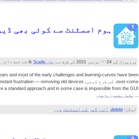
1
ہوم اسسٹنٹ سے کوئی بھی ڈیو
ویں
&
پروپوزل کی
24
نومبر 2021
کی طرف سے
جان Scaife
کے تحت دائر
ہ
years and most of the early chal­lenges and learn­ing-curves have been
over-come
. کس طرح کبھی,
­stant frus­tra­tion — remov­ing old devices
ve a stand­ard approach and in some case is impossible from the
GUI
مکمل مضمون پڑھیں
...
ٹیگز:
delete
,
آلہ
,
گھر کے اسسٹنٹ
,
دور
0