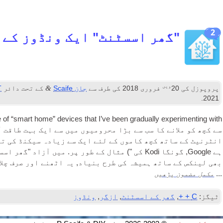
2
"گھر اسسٹنٹ" ایک ونڈوز کے 
ویں
&
پروپوزل کی
20
فروری 2018
کی طرف سے
جان Scaife
کے تحت دائر
T
.
2021
e of “smart home” devices that I’ve been gradu­ally exper­i­ment­ing with
سے کچھ کو ملانے کا سب سے بڑا محرومیوں میں سے ایک بہت طاقت آ
انٹرنیٹ کے ساتھ کچھ کاموں کے لئے ایک سے زیادہ سیکنڈ کی تا
ہے Google, گونگا Kodi کی ") مثال کے طور پر. میں آ
بھی لینکس کے ساتھ ہمیشہ کی طرح بنیاد, یہ اٹھنے اور صرف چلان
مکمل مضمون پڑھیں
...
ٹیگز:
C + +
,
گھر کے اسسٹنٹ
,
ازگر
,
ونڈوز