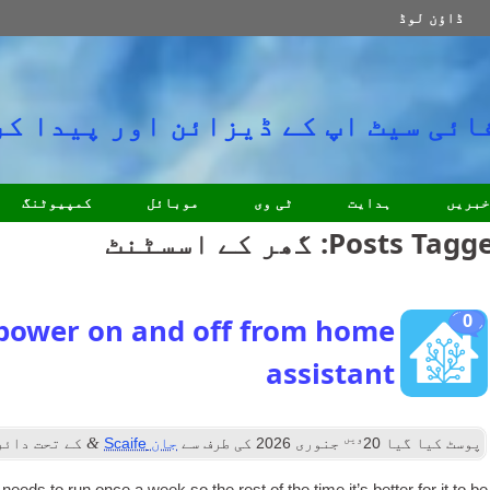
ڈاؤن لوڈ
ائی سیٹ اپ کے ڈیزائن اور پیدا کر
خبریں
ہدایت
ٹی وی
موبائل
کمپیوٹنگ
Posts Tagg
:
گھر کے اسسٹنٹ
0
ower on and off from home
assistant
ویں
&
پوسٹ کیا گیا
20
جنوری 2026
کی طرف سے
جان Scaife
کے تحت دائ