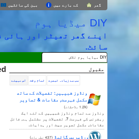
گھر
کے بارے میں
بہن کی سائٹیں
DIY میڈیا ہوم
اپنے گھر تھیٹر اور ہائی ف
سائٹ.
ed
مقبول
سب سے زیادہ تبصرے
تمام وقت
اس مہینے
ونڈوز شبیہیں: تفصیلات کے ساتھ
مکمل فہرست, مقامات & تصاویر
(
1.2k ملاحظات
)
ونڈوز سے تمام ونڈوز شبیہیں کے لئے ایک
ریفرنس کی فہرست 7. تفصیلات پر مشتمل ہے, فائل
مقامات, مکمل تصویر سیٹ اور ہدایات.
ورڈپریس گائیڈ
(
437 نطریات
)