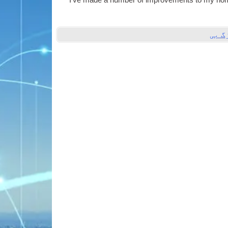
I’ve made a num­ber of improve­ments to my home
گ بی