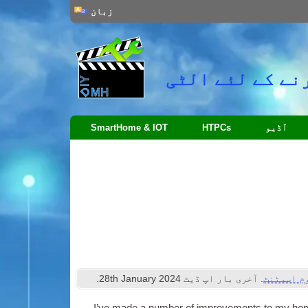
زبان
نے کے لئے الٹی
آڈیو
HTPCs
SmartHome & IOT
م اسسٹنٹ
. آخری بار اپ ڈیٹ
2024
th January
28
.