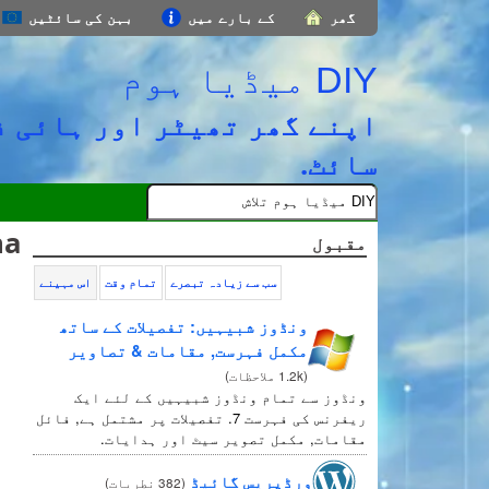
گھر
کے بارے میں
بہن کی سائٹیں
DIY میڈیا ہوم
اپنے گھر تھیٹر اور ہائی ف
سائٹ.
ha
مقبول
سب سے زیادہ تبصرے
تمام وقت
اس مہینے
ونڈوز شبیہیں: تفصیلات کے ساتھ
مکمل فہرست, مقامات & تصاویر
(
1.2k ملاحظات
)
ونڈوز سے تمام ونڈوز شبیہیں کے لئے ایک
ریفرنس کی فہرست 7. تفصیلات پر مشتمل ہے, فائل
مقامات, مکمل تصویر سیٹ اور ہدایات.
ورڈپریس گائیڈ
(
382 نطریات
)