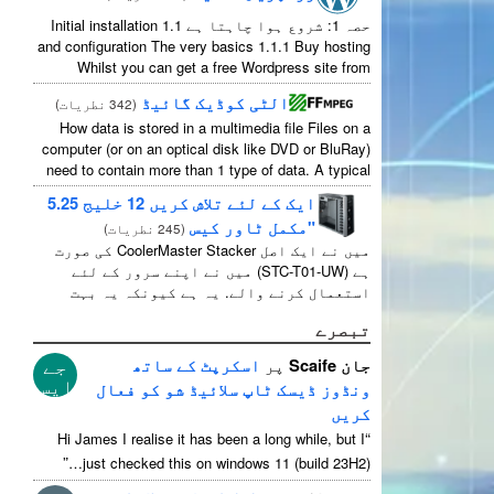
حصہ 1: شروع ہوا چاہتا ہے 1.1
Initial installation
and configuration The very basics
1.1.1
Buy hosting
Whilst you can get a free Wordpress site from
wordpress.com
,
you lose some control and you
الٹی کوڈیک گائیڈ
(
342 نطریات
)
...
have to serve their
How data is stored in a multimedia file Files on a
computer
(
or on an optical disk like DVD or BluRay
)
need to contain more than
1
type of data
.
A typical
...
movie will include
ایک کے لئے تلاش کریں 12 خلیج 5.25
"مکمل ٹاور کیس
(
245 نطریات
)
میں نے ایک اصل CoolerMaster Stacker کی صورت
ہے (STC-T01-UW) میں نے اپنے سرور کے لئے
استعمال کرنے والے. یہ ہے کیونکہ یہ بہت
اچھا ہے 12 5.25" بیرونی ڈرائیو سیکٹر. سختی
تبصرے
سے یہ ہے بول 11 جیسا کے useable 1 ان میں سے ...
جے
جان Scaife
پر
اسکرپٹ کے ساتھ
ایس
ونڈوز ڈیسک ٹاپ سلائیڈ شو کو فعال
کریں
“
Hi James I realise it has been a long while
,
but I
”
just checked this on windows
11 (
build 23H2
)…