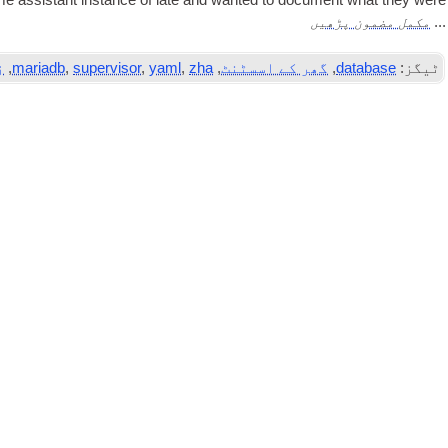
 assist­ant instance of late and wanted to doc­u­ment what they were
مکمل مضمون پڑھیں
...
ٹیگز:
database
,
گھر کے اسسٹنٹ
,
zha
,
yaml
,
supervisor
,
mariadb
,
ز