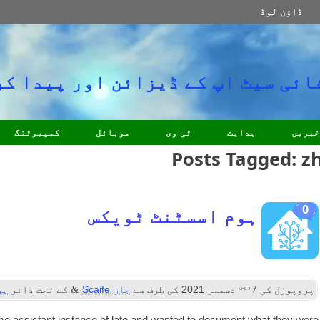
ڈاؤن لوڈ
ائی سیٹ اپ کے ڈیزائن اور پیدا کر
خبریں
ہدایت
ٹی وی
موبائل
کمپیوٹنگ
Posts Tagged
:
z
0
ہوم اسسٹنٹ ٹویکس
ویں
&
پروپوزل کی
7
دسمبر 2021
کی طرف سے
جان Scaife
کے تحت دائر
ہو