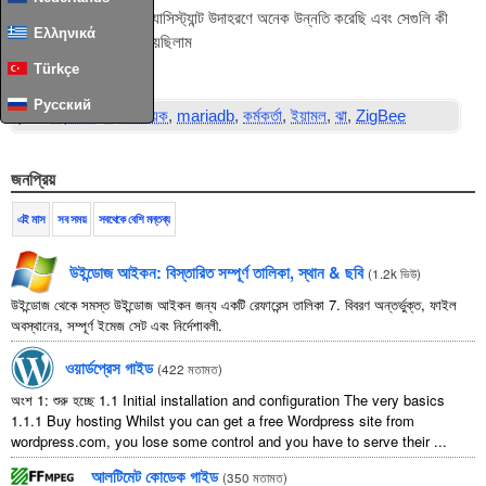
আমি দেরিতে আমার হোম অ্যাসিস্ট্যান্ট উদাহরণে অনেক উন্নতি করেছি এবং সেগুলি কী
Ελληνικά
ছিল তা নথিভুক্ত করতে চেয়েছিলাম
পড়ুন সম্পূর্ণ আর্টিকেল
...
Türkçe
Русский
ট্যাগ:
তথ্যশালা
,
হোম সহায়ক
,
mariadb
,
কর্মকর্তা
,
ইয়ামল
,
ঝা
,
ZigBee
জনপ্রিয়
এই মাস
সব সময়
সবথেকে বেশি মন্তব্য
উইন্ডোজ আইকন: বিস্তারিত সম্পূর্ণ তালিকা, স্থান & ছবি
(
1.2k ভিউ
)
উইন্ডোজ থেকে সমস্ত উইন্ডোজ আইকন জন্য একটি রেফারেন্স তালিকা 7. বিবরণ অন্তর্ভুক্ত, ফাইল
অবস্থানের, সম্পূর্ণ ইমেজ সেট এবং নির্দেশাবলী.
ওয়ার্ডপ্রেস গাইড
(
422 মতামত
)
অংশ 1: শুরু হচ্ছে 1.1
Initial installation and configuration The very basics
1.1.1
Buy hosting Whilst you can get a free Wordpress site from
wordpress.com
,
you lose some control and you have to serve their
...
আলটিমেট কোডেক গাইড
(
350 মতামত
)