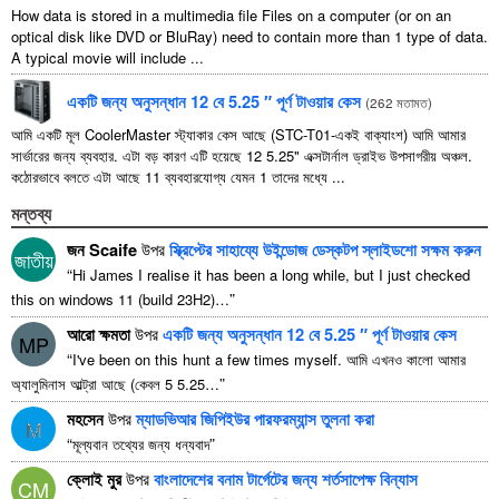
How data is stored in a multimedia file Files on a computer
(
or on an
optical disk like DVD or BluRay
)
need to contain more than
1
type of data
.
A typical movie will include
...
একটি জন্য অনুসন্ধান 12 বে 5.25 ″ পূর্ণ টাওয়ার কেস
(
262 মতামত
)
আমি একটি মূল CoolerMaster স্ট্যাকার কেস আছে (STC-T01-একই বাক্যাংশ) আমি আমার
সার্ভারের জন্য ব্যবহার. এটা বড় কারণ এটি হয়েছে 12 5.25" এক্সটার্নাল ড্রাইভ উপসাগরীয় অঞ্চল.
কঠোরভাবে বলতে এটা আছে 11 ব্যবহারযোগ্য যেমন 1 তাদের মধ্যে ...
মন্তব্য
জন Scaife
উপর
স্ক্রিপ্টের সাহায্যে উইন্ডোজ ডেস্কটপ স্লাইডশো সক্ষম করুন
জাতীয়
“
Hi James I realise it has been a long while
,
but I just checked
”
this on windows
11 (
build 23H2
)…
আরো ক্ষমতা
উপর
একটি জন্য অনুসন্ধান 12 বে 5.25 ″ পূর্ণ টাওয়ার কেস
MP
“
I've been on this hunt a few times myself
. আমি এখনও কালো আমার
”
অ্যালুমিনাস আল্ট্রা আছে (কেবল 5 5.25…
মহসেন
উপর
ম্যাডভিআর জিপিইউর পারফরম্যান্স তুলনা করা
M
“
”
মূল্যবান তথ্যের জন্য ধন্যবাদ
ক্লোই মুর
উপর
বাংলাদেশের বনাম টার্গেটের জন্য শর্তসাপেক্ষ বিন্যাস
CM