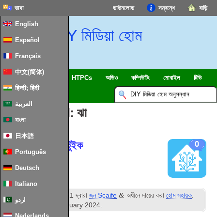
ভাষা
ডাউনলোড
সম্বন্ধে
বাড়ি
English
DIY মিডিয়া হোম
Español
Français
中文(简体)
SmartHome & IOT
HTPCs
অডিও
কম্পিউটিং
মোবাইল
টিভি
हिन्दी; हिंदी
ইসলাম
খবর
العربية
পোস্ট Tagged:
ঝা
বাংলা
日本語
হোম অ্যাসিস্ট্যান্ট টুইক
0
Português
Deutsch
Italiano
ম
&
প্রকাশিত
7
ডিসেম্বর 2021
দ্বারা
জন Scaife
অধীনে দায়ের করা
হোম সহায়ক
.
اردو
সর্বশেষ সংষ্করণ
28
th January
2024
.
Nederlands