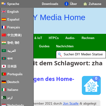
Sprache
Downloads
Über
Zuhause
English
DIY Media Home
Español
Français
中文(简体)
Intelligentes Zuhause & IoT
HTPCs
Audio-
Rechnen
हिन्दी; हिंदी
Handy
Fernseher
Guides
Nachrichten
العربية
বাংলা
Einträge mit dem Schlagwort:
zha
日本語
Português
Optimierungen des Home-
0
Deutsch
Assistenten
Italiano
اردو
th
&
Veröffentlicht
7
Dezember 2021
durch
Jon Scaife
abgelegt
Nederlands