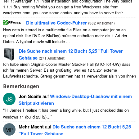
Teil 1: Anfangen 1.1
Initial installation and configuration The very basics
1.1.1
Buy hosting Whilst you can get a free Wordpress site from
wordpress.com
,
you lose some control and you have to serve their
...
Die ultimative Codec-Führer
(
362 Ansichten
)
How data is stored in a multimedia file Files on a computer
(
or on an
optical disk like DVD or BluRay
) müssen enthalten mehr als 1 Art der
Daten.
A typical movie will include
...
Die Suche nach einem 12 Bucht 5,25 "Full Tower
Gehäuse
(
271 Ansichten
)
Ich habe einen Original-Cooler Master Stacker Fall (STC-T01-UW) dass
ich für meinen Server. Es ist großartig, weil es 12 5.25" externe
Laufwerksschächte. Streng genommen hat 11 verwendbar als 1 von ihnen
...
Bemerkungen
Jon Scaife
auf
Windows-Desktop-Diashow mit einem
JS
Skript aktivieren
“
Hi James I realise it has been a long while
,
but I just checked this on
”
windows
11 (
build 23H2
)…
Mehr Macht
auf
Die Suche nach einem 12 Bucht 5,25
MP
"Full Tower Gehäuse