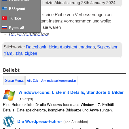
unter
Heimassistent
. Letzte Aktualisierung
28
th January
2024
.
Ελληνικά
Ich habe in letzter Zeit eine Reihe von Verbesserungen an
Türkçe
meiner Home Assistant-Instanz vorgenommen und wollte
dokumentieren, was sie waren
Русский
Den ganzen Artikel lesen
…
Stichworte:
Datenbank
,
Heim Assistent
,
mariadb
,
Supervisor
,
Yaml
,
zha
,
zigbee
Beliebt
Diesen Monat
Alle Zeit
Am meisten kommentiert
Windows-Icons: Liste mit Details, Standorte & Bilder
(
1.2https
)
Eine Referenzliste für alle Windows-Icons aus Windows- 7. Enthält
Details, Dateispeicherorte, komplette Bildsätze und Anweisungen.
Die Wordpress-Führer
(
458 Ansichten
)