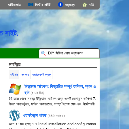
ডাউনলোড
সিস্টার সাইট
সম্বন্ধে
বাড়ি
ত সাইট.
জনপ্রিয়
এই মাস
সব সময়
সবথেকে বেশি মন্তব্য
উইন্ডোজ আইকন: বিস্তারিত সম্পূর্ণ তালিকা, স্থান &
ছবি
(
1.2k ভিউ
)
উইন্ডোজ থেকে সমস্ত উইন্ডোজ আইকন জন্য একটি রেফারেন্স তালিকা 7.
বিবরণ অন্তর্ভুক্ত, ফাইল অবস্থানের, সম্পূর্ণ ইমেজ সেট এবং নির্দেশাবলী.
ওয়ার্ডপ্রেস গাইড
(
389 মতামত
)
অংশ 1: শুরু হচ্ছে 1.1
Initial installation and configuration