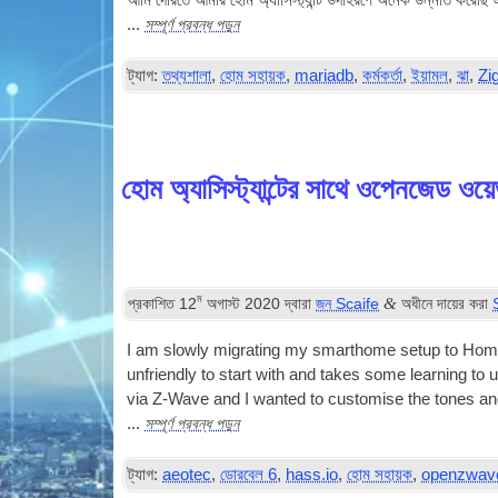
আমি দেরিতে আমার হোম অ্যাসিস্ট্যান্ট উদাহরণে অনেক উন্নতি করেছি 
সম্পূর্ণ প্রবন্ধ পড়ুন
...
ট্যাগ:
তথ্যশালা
,
হোম সহায়ক
,
mariadb
,
কর্মকর্তা
,
ইয়ামল
,
ঝা
,
Zi
হোম অ্যাসিস্ট্যান্টের সাথে ওপেনজেড ওয
ম
&
প্রকাশিত
12
অগাস্ট 2020
দ্বারা
জন Scaife
অধীনে দায়ের করা
I am slowly migrat­ing my smarthome setup to Home­
unfriendly to start with and takes some learn­ing to 
via Z‑Wave and I wanted to cus­tom­ise the tones an
সম্পূর্ণ প্রবন্ধ পড়ুন
...
ট্যাগ:
aeotec
,
ডোরবেল 6
,
hass.io
,
হোম সহায়ক
,
openzwav