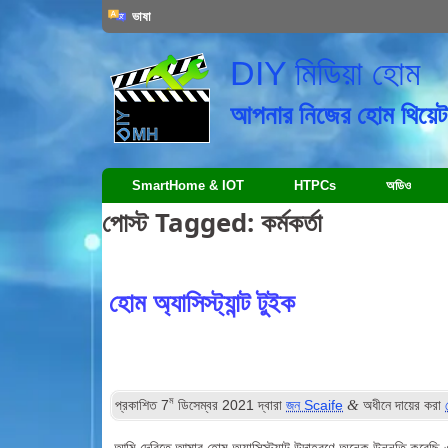
ভাষা
DIY মিডিয়া হোম
আপনার নিজের হোম থিয়েটা
SmartHome & IOT
HTPCs
অডিও
পোস্ট Tagged:
কর্মকর্তা
হোম অ্যাসিস্ট্যান্ট টুইক
ম
&
প্রকাশিত
7
ডিসেম্বর 2021
দ্বারা
জন Scaife
অধীনে দায়ের করা