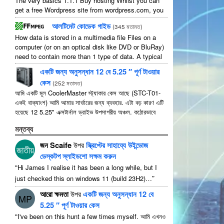
The very basics
1.1.1
Buy hosting Whilst you can
get a free Wordpress site from wordpress.com
,
you
lose some control and you have to serve their
...
আলটিমেট কোডেক গাইড
(
345 মতামত
)
How data is stored in a multimedia file Files on a
computer
(
or on an optical disk like DVD or BluRay
)
need to contain more than
1
type of data
.
A typical
movie will include
...
একটি জন্য অনুসন্ধান 12 বে 5.25 ″ পূর্ণ টাওয়ার
কেস
(
252 মতামত
)
আমি একটি মূল CoolerMaster স্ট্যাকার কেস আছে (STC-T01-
একই বাক্যাংশ) আমি আমার সার্ভারের জন্য ব্যবহার. এটা বড় কারণ এটি
হয়েছে 12 5.25" এক্সটার্নাল ড্রাইভ উপসাগরীয় অঞ্চল. কঠোরভাবে
বলতে এটা আছে 11 ব্যবহারযোগ্য যেমন 1 তাদের মধ্যে ...
মন্তব্য
জন Scaife
উপর
স্ক্রিপ্টের সাহায্যে উইন্ডোজ
জাতীয়
ডেস্কটপ স্লাইডশো সক্ষম করুন
“
Hi James I realise it has been a long while
,
but I
”
just checked this on windows
11 (
build 23H2
)…
আরো ক্ষমতা
উপর
একটি জন্য অনুসন্ধান 12 বে
MP
5.25 ″ পূর্ণ টাওয়ার কেস
“
I've been on this hunt a few times myself
. আমি এখনও