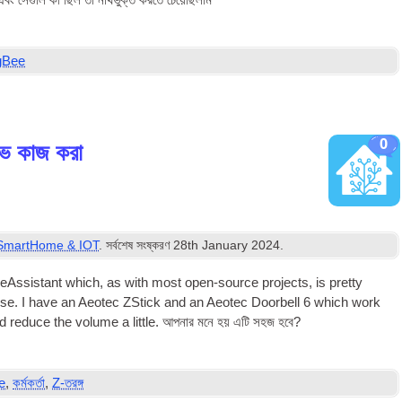
এবং সেগুলি কী ছিল তা নথিভুক্ত করতে চেয়েছিলাম
gBee
0
়েভ কাজ করা
SmartHome & IOT
. সর্বশেষ সংষ্করণ
28
th January
2024
.
As­sist­ant which
,
as with most open-source pro­jects
,
is pretty
use
.
I have an Aeotec ZStick and an Aeotec Door­bell
6
which work
d reduce the volume a little
. আপনার মনে হয় এটি সহজ হবে?
e
,
কর্মকর্তা
,
Z-তরঙ্গ