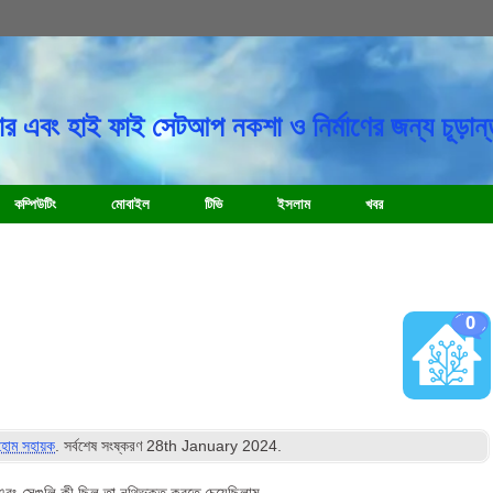
র এবং হাই ফাই সেটআপ নকশা ও নির্মাণের জন্য চূড়ান্
কম্পিউটিং
মোবাইল
টিভি
ইসলাম
খবর
0
হোম সহায়ক
. সর্বশেষ সংষ্করণ
28
th January
2024
.