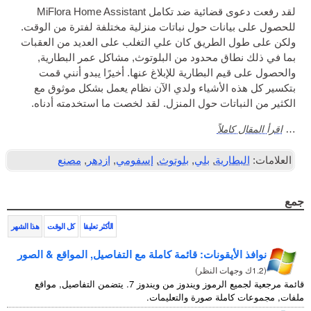
لقد رفعت دعوى قضائية ضد تكامل MiFlora Home Assistant
Ελληνικά
ت حول نباتات منزلية مختلفة لفترة من الوقت.
طريق كان علي التغلب على العديد من العقبات
Türkçe
محدود من البلوتوث, مشاكل عمر البطارية,
Русский
لبطارية للإبلاغ عنها. أخيرًا يبدو أنني قمت
أشياء ولدي الآن نظام يعمل بشكل موثوق مع
ات حول المنزل. لقد لخصت ما استخدمته أدناه.
ً
ة
,
بلي
,
بلوتوث
,
إسفومي
,
ازدهر
,
مصنع
الأكثر تعليقا
كل الوقت
هذا الشهر
قونات: قائمة كاملة مع التفاصيل, المواقع & الصور
)
قائمة مرجعية لجميع الرموز ويندوز من ويندوز 7. يتضمن التفاصيل, مواقع
 صورة والتعليمات.