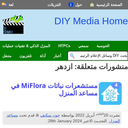
حول
التنزيلات
لغة
English
DIY Med
Español
Français
中文(简体)
سمعي
HTPCs
المنزل الذكي & تقنيات عمليات
हिन्दी; हिंदी
أخبار
أدلة
تلفزيون
متنقل
العربية
لقة:
ازدهر
বাংলা
日本語
مستشعرات نباتات MiFlora في
Português
اعد المنزل
Deutsch
Italiano
&
ل 2022
بواسطة
جون سكيف
قدم تحت
مساعد
اردو
لاخير
2024
th January
28
.
Nederlands