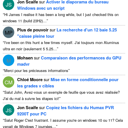
Jon Scaife
sur
Activer le diaporama du bureau
JS
Windows avec un script
“
Hi James I realise it has been a long while
,
but I just checked this on
”
windows
11 (
build 23H2
)…
Plus de pouvoir
sur
La recherche d'un 12 baie 5.25
MP
"caisse pleine tour
“
I've been on this hunt a few times myself
. J'ai toujours mon Aluminus
”
ultra en noir (seulement 5 5.25…
Mohsen
sur
Comparaison des performances du GPU
M
madvr
“
”
Merci pour les précieuses informations
Chloé Moore
sur
Mise en forme conditionnelle pour
CM
les grades v cibles
“
Salut John, Avez-vous un exemple de feuille que vous avez réalisée?
”
J'ai du mal à suivre les étapes ici!
Jon Scaife
sur
Copiez les fichiers du Humax PVR
JS
9200T pour PC
“
Salut Roger C'est frustrant.
I assume you're on windows
10 ou 11? Cela
”
venait de Windows 7 journées…