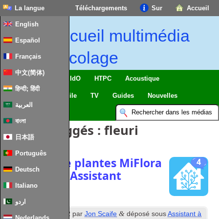
La langue
Téléchargements
Sur
Accueil
English
Accueil multimédia
Español
bricolage
Français
中文(简体)
Maison intelligente & IdO
HTPC
Acoustique
हिन्दी; हिंदी
Informatique
Mobile
TV
Guides
Nouvelles
العربية
বাংলা
Articles taggés :
fleuri
日本語
Português
Capteurs de plantes MiFlora
4
Deutsch
dans Home Assistant
Italiano
اردو
e
&
Publié
20
Avril 2022
par
Jon Scaife
déposé sous
Assistant à
Nederlands