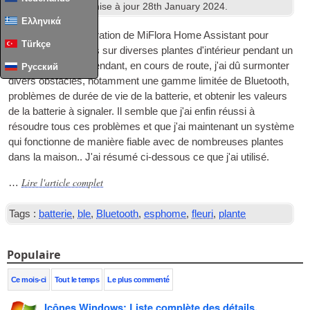
domicile
. Dernière mise à jour
28
th January
2024
.
Ελληνικά
J'ai poursuivi l'intégration de MiFlora Home Assistant pour
Türkçe
obtenir des données sur diverses plantes d'intérieur pendant un
certain temps. Cependant, en cours de route, j'ai dû surmonter
Русский
divers obstacles, notamment une gamme limitée de Bluetooth,
problèmes de durée de vie de la batterie, et obtenir les valeurs
de la batterie à signaler. Il semble que j'ai enfin réussi à
résoudre tous ces problèmes et que j'ai maintenant un système
qui fonctionne de manière fiable avec de nombreuses plantes
dans la maison.. J'ai résumé ci-dessous ce que j'ai utilisé.
Lire l'article complet
…
Tags :
batterie
,
ble
,
Bluetooth
,
esphome
,
fleuri
,
plante
Populaire
Ce mois-ci
Tout le temps
Le plus commenté
Icônes Windows: Liste complète des détails,