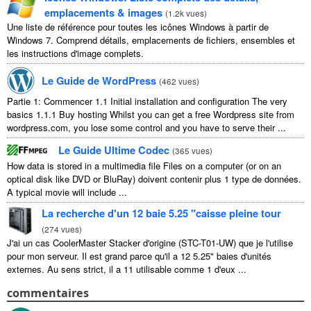
emplacements & images
(
1.2k vues
)
Une liste de référence pour toutes les icônes Windows à partir de
Windows 7. Comprend détails, emplacements de fichiers, ensembles et
les instructions d'image complets.
Le Guide de WordPress
(
462 vues
)
Partie 1: Commencer 1.1
Initial installation and configuration The very
basics
1.1.1
Buy hosting Whilst you can get a free Wordpress site from
wordpress.com
,
you lose some control and you have to serve their
...
Le Guide Ultime Codec
(
365 vues
)
How data is stored in a multimedia file Files on a computer
(
or on an
optical disk like DVD or BluRay
) doivent contenir plus 1 type de données.
A typical movie will include
...
La recherche d'un 12 baie 5.25 "caisse pleine tour
(
274 vues
)
J'ai un cas CoolerMaster Stacker d'origine (STC-T01-UW) que je l'utilise
pour mon serveur. Il est grand parce qu'il a 12 5.25" baies d'unités
externes. Au sens strict, il a 11 utilisable comme 1 d'eux ...
commentaires